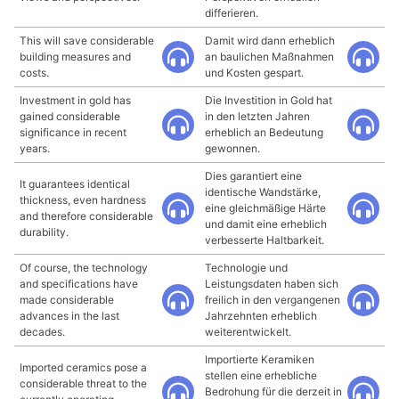
differieren.
This will save considerable
Damit wird dann erheblich
building measures and
an baulichen Maßnahmen
costs.
und Kosten gespart.
Investment in gold has
Die Investition in Gold hat
gained considerable
in den letzten Jahren
significance in recent
erheblich an Bedeutung
years.
gewonnen.
Dies garantiert eine
It guarantees identical
identische Wandstärke,
thickness, even hardness
eine gleichmäßige Härte
and therefore considerable
und damit eine erheblich
durability.
verbesserte Haltbarkeit.
Of course, the technology
Technologie und
and specifications have
Leistungsdaten haben sich
made considerable
freilich in den vergangenen
advances in the last
Jahrzehnten erheblich
decades.
weiterentwickelt.
Importierte Keramiken
Imported ceramics pose a
stellen eine erhebliche
considerable threat to the
Bedrohung für die derzeit in