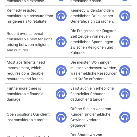
considerable expense.
erhebliche Kosten.
Kennedy resisted
Kennedy widerstand dem
considerable pressure from
erheblichen Druck seiner
his generals to retaliate.
Generäle, sich zu rächen.
Die Ereignisse der jüngsten
Recent events reveal
Zeit zeugen von neuen
considerable new tensions
erheblichen Spannungen
arising between religions
zwischen Religionen und
and cultures.
Kulturen.
Most apartments need
Die meisten Wohnungen
improvement, which
müssen verbessert werden,
requires considerable
was erhebliche Ressourcen
resources and forces.
und Kräfte erfordert.
Furthermore there is
Es ist auch ein erheblicher
considerable financial
finanzieller Schaden
damage.
dadurch entstanden.
Offene Stellen Unserem
Open positions Our client
Kunden sind erhebliche
lost considerable profits.
Gewinne verloren
gegangen.
Der Shutdown von