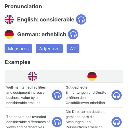
Pronunciation
English: considerable
German: erheblich
Measures
Adjective
A2
Examples
Well maintained facilities
Gut gepflegte
and equipment increase
Einrichtungen und Geräte
business value by a
erhöhen den
considerable amount.
Geschäftswert erheblich.
Die Debatte hat deutlich
The debate has revealed
gemacht, dass die
considerable differences of
Meinungen und
views and perspectives.
Perspektiven erheblich