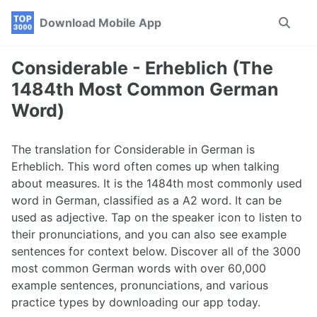
Skip
Skip
Skip
Download Mobile App
Toggle
to
to
to
search
primary
content
footer
navigation
Considerable - Erheblich (The
1484th Most Common German
Word)
The translation for Considerable in German is
Erheblich. This word often comes up when talking
about measures. It is the 1484th most commonly used
word in German, classified as a A2 word. It can be
used as adjective. Tap on the speaker icon to listen to
their pronunciations, and you can also see example
sentences for context below. Discover all of the 3000
most common German words with over 60,000
example sentences, pronunciations, and various
practice types by downloading our app today.