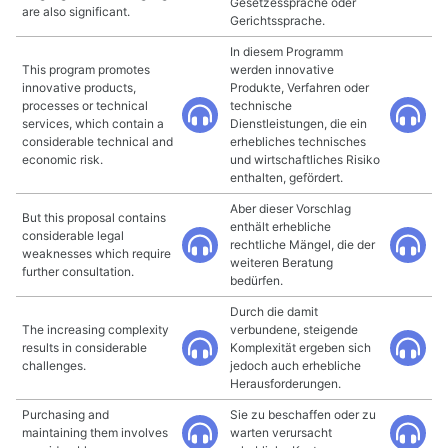
Gesetzessprache oder
are also significant.
Gerichtssprache.
In diesem Programm
This program promotes
werden innovative
innovative products,
Produkte, Verfahren oder
processes or technical
technische
services, which contain a
Dienstleistungen, die ein
considerable technical and
erhebliches technisches
economic risk.
und wirtschaftliches Risiko
enthalten, gefördert.
Aber dieser Vorschlag
But this proposal contains
enthält erhebliche
considerable legal
rechtliche Mängel, die der
weaknesses which require
weiteren Beratung
further consultation.
bedürfen.
Durch die damit
The increasing complexity
verbundene, steigende
results in considerable
Komplexität ergeben sich
challenges.
jedoch auch erhebliche
Herausforderungen.
Purchasing and
Sie zu beschaffen oder zu
maintaining them involves
warten verursacht