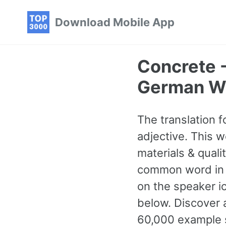
Skip
Skip
Skip
Download Mobile App
to
to
to
primary
content
footer
navigation
Concrete 
German W
The translation f
adjective. This 
materials & quali
common word in G
on the speaker i
below. Discover
60,000 example s