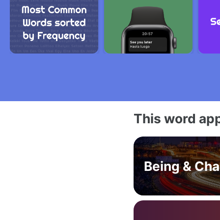
This word app
Being & Ch