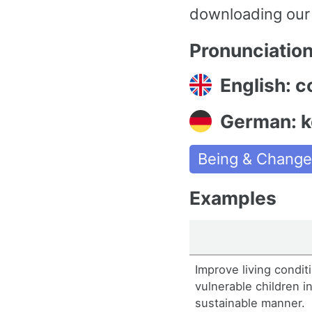
downloading our
Pronunciatio
English: c
German: k
Being & Chang
Examples
Improve living condit
vulnerable children i
sustainable manner.