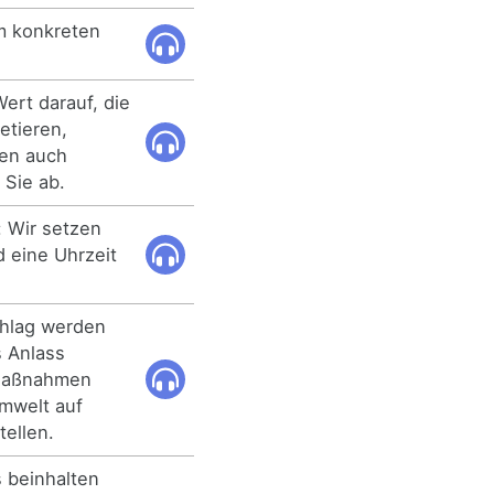
em konkreten
ert darauf, die
etieren,
ten auch
 Sie ab.
: Wir setzen
 eine Uhrzeit
hlag werden
s Anlass
Maßnahmen
Umwelt auf
ellen.
s beinhalten