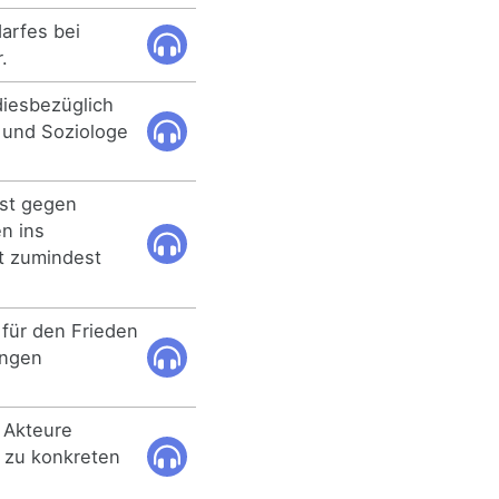
arfes bei
.
iesbezüglich
r und Soziologe
est gegen
n ins
t zumindest
für den Frieden
ungen
n Akteure
 zu konkreten