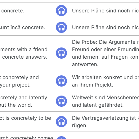
 concrete.
Unsere Pläne sind noch nic
sunt încă concrete.
Unsere Pläne sind noch nic
Die Probe: Die Argumente 
ments with a friend
Freund oder einer Freundi
e concrete answers.
und lernen, auf Fragen kon
antworten.
 concretely and
Wir arbeiten konkret und pr
your project.
an Ihrem Projekt.
cretely and latently
Weltweit sind Menschenrec
ut the world.
und latent gefährdet.
t is concretely to be
Die Vertragsverletzung ist 
rügen.
urch concretely comes