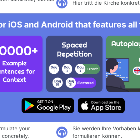
Hier tritt die Kirche konkret
r iOS and Android that features al
ormulate your
Sie werden Ihre Vorhaben k
d concretely.
formulieren können.