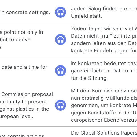
Jeder Dialog findet in ein
in concrete settings.
Umfeld statt.
Zudem legen wir sehr viel W
a point not only in
Daten nicht „nur" zu interpr
 but to derive
sondern leiten aus den Da
s.
konkrete Empfehlungen für
Im konkreten bedeutet das
 date and a time for
ganz einfach ein Datum und
für die Sitzung.
Mit dem Kommissionsvorsc
he Commission proposal
nun erstmalig Müllfunde al
ortunity to present
genommen, um konkrete 
ainst plastics in the
gegen Kunststoffe in der 
uropean level.
europäischer Ebene vorzust
Die Global Solutions Paper
rs contain articles