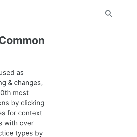
Toggle
search
t Common
 used as
ing & changes,
830th most
ns by clicking
s for context
 with over
ctice types by