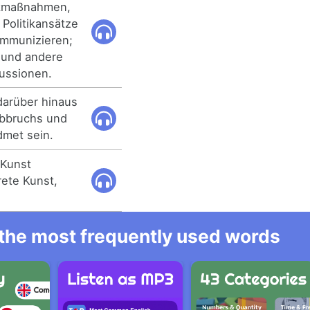
tikmaßnahmen,
 Politikansätze
kommunizieren;
r und andere
kussionen.
darüber hinaus
bbruchs und
met sein.
 Kunst
rete Kunst,
l the most frequently used words