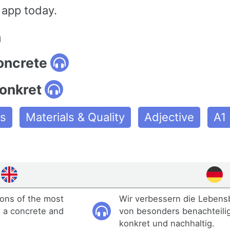
 app today.
n
oncrete
onkret
es
Materials & Quality
Adjective
A1
ions of the most
Wir verbessern die Leben
n a concrete and
von besonders benachteili
konkret und nachhaltig.