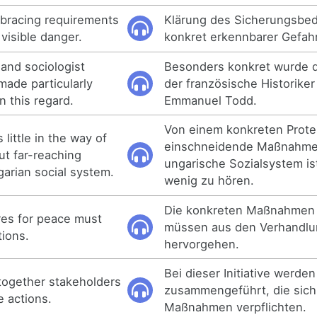
 bracing requirements
Klärung des Sicherungsbed
 visible danger.
konkret erkennbarer Gefahr
 and sociologist
Besonders konkret wurde d
ade particularly
der französische Historike
n this regard.
Emmanuel Todd.
Von einem konkreten Prot
 little in the way of
einschneidende Maßnahme
ut far-reaching
ungarische Sozialsystem is
arian social system.
wenig zu hören.
Die konkreten Maßnahmen 
es for peace must
müssen aus den Verhandl
ions.
hervorgehen.
Bei dieser Initiative werde
s together stakeholders
zusammengeführt, die sich
e actions.
Maßnahmen verpflichten.