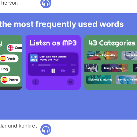
 hervor.
l the most frequently used words
lar und konkret