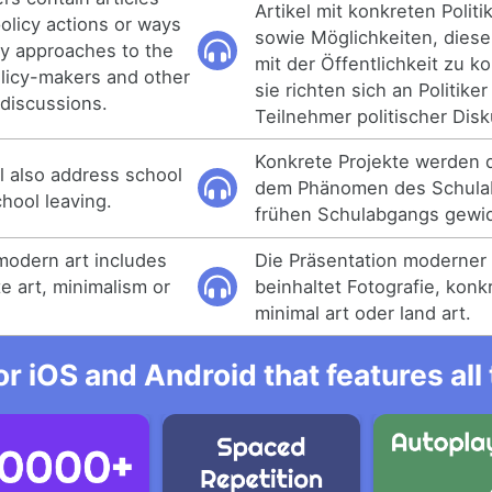
Artikel mit konkreten Poli
olicy actions or ways
sowie Möglichkeiten, diese
y approaches to the
mit der Öffentlichkeit zu 
olicy-makers and other
sie richten sich an Politike
 discussions.
Teilnehmer politischer Dis
Konkrete Projekte werden 
l also address school
dem Phänomen des Schula
hool leaving.
frühen Schulabgangs gewid
modern art includes
Die Präsentation moderner
e art, minimalism or
beinhaltet Fotografie, konk
minimal art oder land art.
r iOS and Android that features al