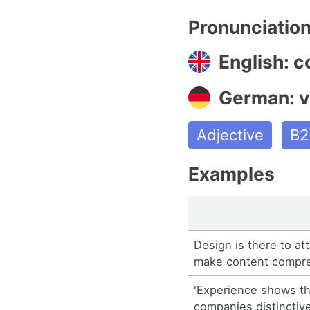
Pronunciatio
English: 
German: v
Adjective
B2
Examples
Design is there to at
make content compre
'Experience shows th
companies distinctiv