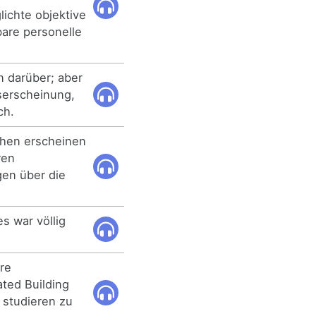
chte objektive
bare personelle
n darüber; aber
tserscheinung,
ch.
hen erscheinen
ren
egen über die
s war völlig
are
ted Building
 studieren zu