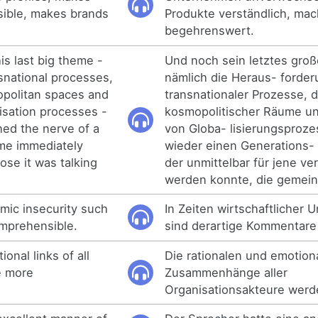
ible, makes brands
Produkte verständlich, ma
begehrenswert.
is last big theme -
Und noch sein letztes gro
snational processes,
nämlich die Heraus- forde
opolitan spaces and
transnationaler Prozesse, 
lisation processes -
kosmopolitischer Räume un
hed the nerve of a
von Globa- lisierungsproze
me immediately
wieder einen Generations- 
ose it was talking
der unmittelbar für jene ve
werden konnte, die gemein
omic insecurity such
In Zeiten wirtschaftlicher 
mprehensible.
sind derartige Kommentare 
onal links of all
Die rationalen und emotion
e more
Zusammenhänge aller
Organisationsakteure werde