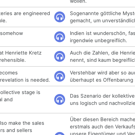
wollen.
teries are engineered
Sogenannte göttliche Myst
le.
gemacht, um unverständlich
nd somehow
Indien ist wunderschön, fa
irgendwie unbegreiflich.
t Henriette Kretz
Auch die Zahlen, die Henrie
rehensible.
nennt, sind kaum begreiflic
becomes
Verstehbar wird aber so a
evelation is needed.
überhaupt es Offenbarung 
ollective stage is
Das Szenario der kollektiv
al and
uns logisch und nachvollzie
Über diesen Bereich mach
also make the sales
erstmals auch den Verkauf
rs and sellers
unsere Eigentümer und Ver