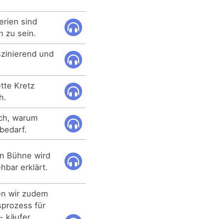
erien sind
 zu sein.
szinierend und
tte Kretz
h.
uch, warum
bedarf.
en Bühne wird
hbar erklärt.
en wir zudem
sprozess für
- käufer