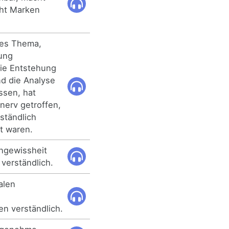
cht Marken
ßes Thema,
rung
die Entstehung
d die Analyse
ssen, hat
nerv getroffen,
rständlich
t waren.
Ungewissheit
verständlich.
alen
n verständlich.