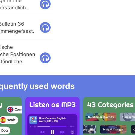
angenehme
rständlich.
ulletin 36
sammengefasst.
tische
sche Positionen
ständliche
equently used words