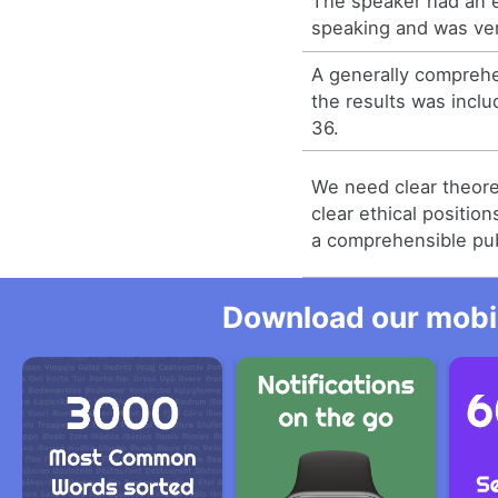
The speaker had an 
speaking and was ve
A generally compreh
the results was inclu
36.
We need clear theore
clear ethical positio
a comprehensible pub
Download our mobil