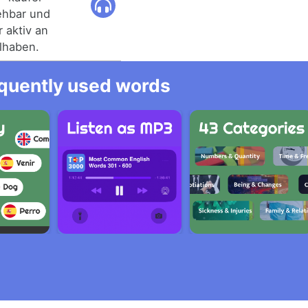
ehbar und
 aktiv an
ilhaben.
equently used words