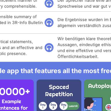
excellent manner of
Der Sprecher hatte eine 
ry comprehensible.
Sprechweise und war gut ve
ensible summary of
Die Ergebnisse wurden im B
ded in 3R-Info Bulletin
allgemein verständlich zu
Wir benötigen klare theore
tical statements,
Aussagen, eindeutige ethi
ns and an effective and
und eine effektive und ver
lic presence.
Öffentlichkeitsarbeit.
e app that features all the most fr