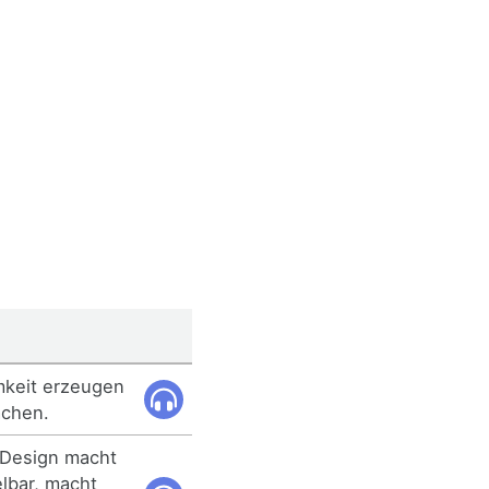
mkeit erzeugen
achen.
 Design macht
bar, macht