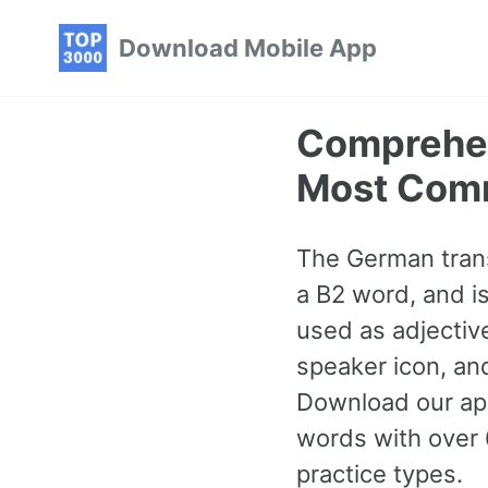
Skip
Skip
Skip
Download Mobile App
to
to
to
primary
content
footer
navigation
Comprehen
Most Com
The German transl
a B2 word, and i
used as adjective
speaker icon, an
Download our app
words with over 
practice types.