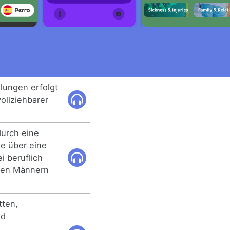
lungen erfolgt
ollziehbarer
durch eine
e über eine
i beruflich
rten Männern
tten,
nd