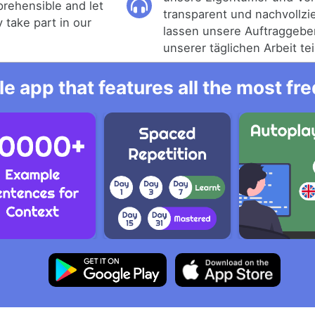
rehensible and let
transparent und nachvollzi
y take part in our
lassen unsere Auftraggeber
unserer täglichen Arbeit te
e app that features all the most fr