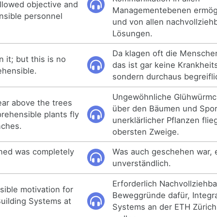
llowed objective and
Managementebenen ermögli
nsible personnel
und von allen nachvollzieh
Lösungen.
Da klagen oft die Mensche
it; but this is no
das ist gar keine Krankhei
hensible.
sondern durchaus begreifli
Ungewöhnliche Glühwürmc
ear above the trees
über den Bäumen und Spo
rehensible plants fly
unerklärlicher Pflanzen fli
nches.
obersten Zweige.
ned was completely
Was auch geschehen war, e
unverständlich.
Erforderlich Nachvollziehb
ible motivation for
Beweggründe dafür, Integra
Building Systems at
Systems an der ETH Zürich