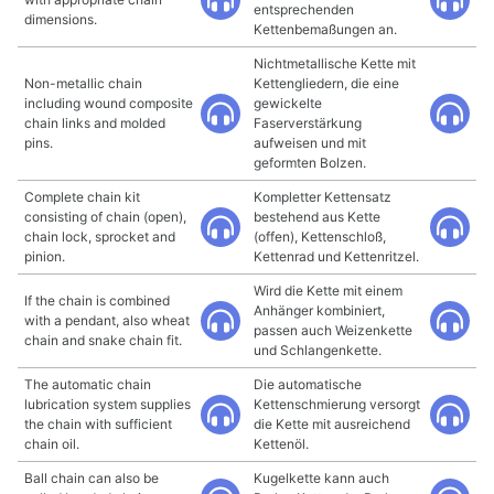
entsprechenden
dimensions.
Kettenbemaßungen an.
Nichtmetallische Kette mit
Non-metallic chain
Kettengliedern, die eine
including wound composite
gewickelte
chain links and molded
Faserverstärkung
pins.
aufweisen und mit
geformten Bolzen.
Complete chain kit
Kompletter Kettensatz
consisting of chain (open),
bestehend aus Kette
chain lock, sprocket and
(offen), Kettenschloß,
pinion.
Kettenrad und Kettenritzel.
Wird die Kette mit einem
If the chain is combined
Anhänger kombiniert,
with a pendant, also wheat
passen auch Weizenkette
chain and snake chain fit.
und Schlangenkette.
The automatic chain
Die automatische
lubrication system supplies
Kettenschmierung versorgt
the chain with sufficient
die Kette mit ausreichend
chain oil.
Kettenöl.
Ball chain can also be
Kugelkette kann auch