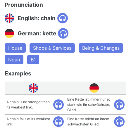
Pronunciation
English: chain
German: kette
House
Shops & Services
Being & Changes
Noun
B1
Examples
Eine Kette ist immer nur so
A chain is no stronger than
stark wie ihr schwächstes
its weakest link.
Glied.
A chain fails at its weakest
Eine Kette bricht an ihrem
link.
schwächsten Glied.