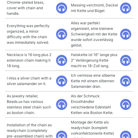
Chrome-plated brass,
Messing verchromt, Deckel
cover with chain and
mit Kette und Bügel.
handle.
Alles war perfekt
Everything was perfectly
organisiert, eine kleinere
organized, a minor
Schwierigkeit mit der Kette
difficulty with the chain
wurde sofort zuverlässig
was immediately solved.
gelöst.
Necklace is 16 long plus 2
Halskette ist 16" lange plus
extension chain making it
2" Verlängerung Kette
18 long.
macht es 18-Zoll lang.
Ich vermisse eine silberne
I miss a silver chain with a
Kette mit einem silbernen
silver salamander on it.
Salamander dran.
As jewelry retailer,
Als der Schmuck
Beads.us has various
Einzelhändler
stainless steel chain such
verschiedene Edelstahl
as boston chain.
Ketten wie Boston Kette.
Montage der Kette als
Installation of the chain as
readychain (komplett
readychain (completely
vorkonfektionierte Kette)
pre-assembled chain) with