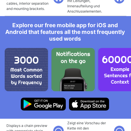
mit Leitungen,
cables, interior separation
Innenaufteilung und
and mounting brackets.
Anschlusselementen.
Explore our free mobile app for iOS and
Android that features all the most frequently
used words
Zeigt eine Vorschau der
Displays a chain preview
Kette mit den
with appropriate chain