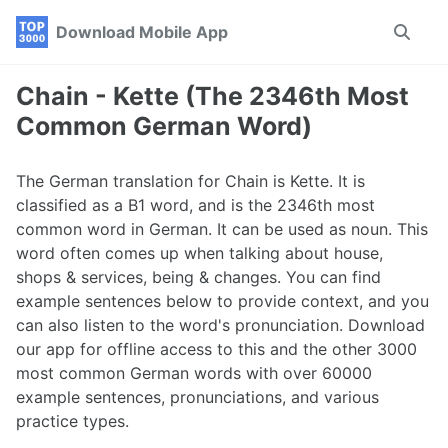
Skip
Skip
Skip
Download Mobile App
Toggle
to
to
to
search
primary
content
footer
navigation
Chain - Kette (The 2346th Most
Common German Word)
The German translation for Chain is Kette. It is
classified as a B1 word, and is the 2346th most
common word in German. It can be used as noun. This
word often comes up when talking about house,
shops & services, being & changes. You can find
example sentences below to provide context, and you
can also listen to the word's pronunciation. Download
our app for offline access to this and the other 3000
most common German words with over 60000
example sentences, pronunciations, and various
practice types.