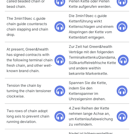
called beaded chain or
Perlen Kette oder Perlen
bead chain.
Kette aufgerufen werden.
Die 3min19sec c.guide
The 3min19sec c.guide
Kettenführung wirkt
chain guide counteracts
Kettenschlagen und einem
chain slapping and chain
Abspringen der Kette vom
drop.
Kettenblatt entgegen.
Zur Zeit hat Green&health
At present, Green&health
Verträge mit den folgenden
has signed contracts with
TerminalkettenkuQiandama,
the following terminal chain
Süßkartoffelrebfrische Kette
fresh chain, and other well-
und andere weithin
known brand chain.
bekannte Markenkette.
Spannen Sie die Kette,
Tension the chain by
indem Sie den
turning the chain tensioner
Kettenspanner im
clockwise.
Uhrzeigersinn drehen.
4.Zwei Reihen der Kette
Two rows of chain adopt
nehmen lange Achse an,
long axis to prevent chain
um Kettenlaufabweichung
running deviation.
zu verhindern.
Nadel ist höhenverstellbar