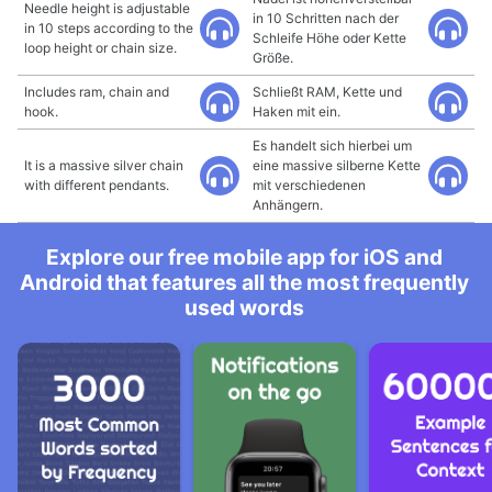
Needle height is adjustable
in 10 Schritten nach der
in 10 steps according to the
Schleife Höhe oder Kette
loop height or chain size.
Größe.
Includes ram, chain and
Schließt RAM, Kette und
hook.
Haken mit ein.
Es handelt sich hierbei um
It is a massive silver chain
eine massive silberne Kette
with different pendants.
mit verschiedenen
Anhängern.
Explore our free mobile app for iOS and
Android that features all the most frequently
used words