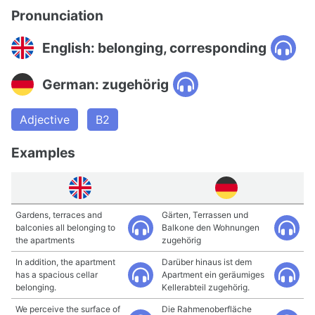
Pronunciation
English: belonging, corresponding
German: zugehörig
Adjective
B2
Examples
Gardens, terraces and
Gärten, Terrassen und
balconies all belonging to
Balkone den Wohnungen
the apartments
zugehörig
In addition, the apartment
Darüber hinaus ist dem
has a spacious cellar
Apartment ein geräumiges
belonging.
Kellerabteil zugehörig.
We perceive the surface of
Die Rahmenoberfläche