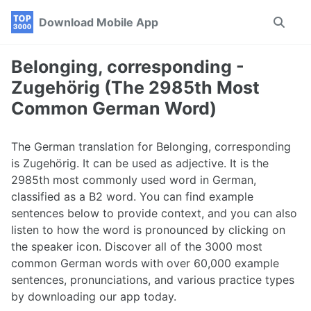
Skip
Skip
Skip
Download Mobile App
Toggle
to
to
to
search
primary
content
footer
navigation
Belonging, corresponding -
Zugehörig (The 2985th Most
Common German Word)
The German translation for Belonging, corresponding
is Zugehörig. It can be used as adjective. It is the
2985th most commonly used word in German,
classified as a B2 word. You can find example
sentences below to provide context, and you can also
listen to how the word is pronounced by clicking on
the speaker icon. Discover all of the 3000 most
common German words with over 60,000 example
sentences, pronunciations, and various practice types
by downloading our app today.