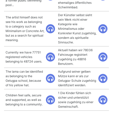
a former public swimming
ehemaliges öffentliches
pool...
Schwimmbad.
Der Künstler selbst sieht
The artist himself does not
sein Werk nicht einer
see his work as belonging
Kategorie wie
to a category such as
Minimalismus oder
Minimalism or Concrete Art,
Konkreter Kunst zugehörig,
but as a search for spiritual
sondern als spirituelle
meaning.
Sinnsuche.
Aktuell haben wir 78036
Currently we have 77751
Fahrzeuge registriert
registered vehicles
zugehörig zu 48816
belonging to 48724 users.
Benutzern.
The lama can be identified
Aufgrund seiner gelben
as belonging to the
Mütze kann er als zur
Gelugpa school, because
Gelugpa-Schule zugehörig
of his yellow hat.
identifiziert werden.
1 Die Kinder fühlen sich
Children feel safe, secure
sicher und unterstützt
and supported, as well as
sowie zugehörig zu einer
belonging to a community.
Gemeinschaft.