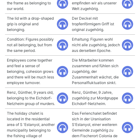
the frame as belonging to
empfinden wir als unserer
our world.
Welt zugehörig.
The lid with a drop-shaped
Der Deckel mit
grip is original and
tropfenförmigem Griff ist
belonging.
original zugehörig.
Condition: Figures possibly
Erhaltung: Figuren wohl
not all belonging, but from
nicht alle zugehörig, jedoch
the same period.
aus derselben Epoche.
Employees come together
Die Mitarbeiter kommen
and feel a sense of
zusammen und fühlen sich
belonging, cohesion grows
zugehörig, der
and there will be much less
Zusammenhalt wächst, die
employee turnover.
Personalfluktuation sinkt.
Renz, Günther, 9 years old,
Renz, Günther, 9 Jahre,
belonging to the Eichdorf-
zugehörig zur Mordgruppe
Netzheim group of murders.
Eichdorf-Netzheim.
The holiday chalet is
Das Ferienchalet befindet
located in the residential
sich in der Uranisation
area of S 'Estanyol, another
S'Estanyol, einer weiteren
municipality belonging to
Gemeinde zugehörig zu
the fishing village of
dem Fischerort Colonia de