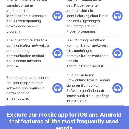
The bar code label on the
Das Barcodeetikett auf
sample container
dem Probenbehälter
automates the
automatisiert die
identification of a sample
Identifizierung einer Probe
and its corresponding
und des zugehörigen,
downloaded sample
heruntergeladenen
program.
Probenprogramms.
The invention relates to a
Die Erfindung betrifft ein
communication network, a
Kommunikationsnetzwerk,
corresponding
ein zugehöriges
communication method
Kommunikationsverfahren
and a communication
und ein
module.
Kommunikationsmodul.
Zu einer sicheren
The secure development or
Entwicklung bzw. zu einem
the secure operation of
sicheren Betrieb von
software also requires a
Software gehört jedoch
corresponding
immer auch die zugehörige
infrastructure.
Infrastruktur.
Explore our mobile app for iOS and Android
that features all the most frequently used
words