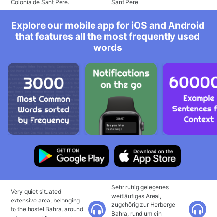
Colonia de Sant Pere.
Sant Pere.
Explore our mobile app for iOS and Android
that features all the most frequently used
words
Sehr ruhig gelegenes
Very quiet situated
weitläufiges Areal,
extensive area, belonging
zugehörig zur Herberge
to the hostel Bahra, around
Bahra, rund um ein