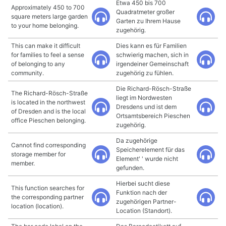
Etwa 450 bis 700
Approximately 450 to 700
Quadratmeter großer
square meters large garden
Garten zu Ihrem Hause
to your home belonging.
zugehörig.
This can make it difficult
Dies kann es für Familien
for families to feel a sense
schwierig machen, sich in
of belonging to any
irgendeiner Gemeinschaft
community.
zugehörig zu fühlen.
Die Richard-Rösch-Straße
The Richard-Rösch-Straße
liegt im Nordwesten
is located in the northwest
Dresdens und ist dem
of Dresden and is the local
Ortsamtsbereich Pieschen
office Pieschen belonging.
zugehörig.
Da zugehörige
Cannot find corresponding
Speicherelement für das
storage member for
Element' ' wurde nicht
member.
gefunden.
Hierbei sucht diese
This function searches for
Funktion nach der
the corresponding partner
zugehörigen Partner-
location (location).
Location (Standort).