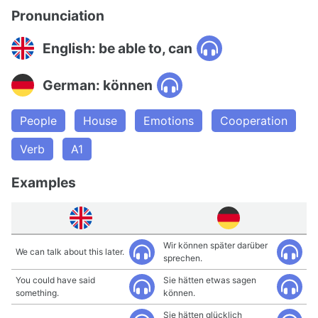
Pronunciation
English: be able to, can
German: können
People
House
Emotions
Cooperation
Verb
A1
Examples
Wir können später darüber
We can talk about this later.
sprechen.
You could have said
Sie hätten etwas sagen
something.
können.
Sie hätten glücklich