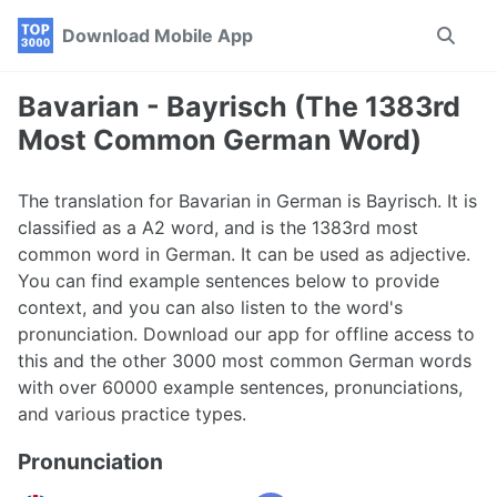
Skip
Skip
Skip
Download Mobile App
Toggle
to
to
to
search
primary
content
footer
navigation
Bavarian - Bayrisch (The 1383rd
Most Common German Word)
The translation for Bavarian in German is Bayrisch. It is
classified as a A2 word, and is the 1383rd most
common word in German. It can be used as adjective.
You can find example sentences below to provide
context, and you can also listen to the word's
pronunciation. Download our app for offline access to
this and the other 3000 most common German words
with over 60000 example sentences, pronunciations,
and various practice types.
Pronunciation