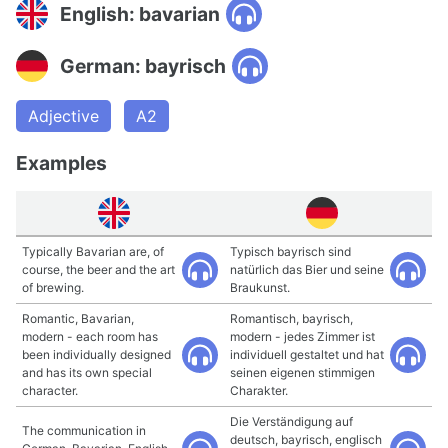
English: bavarian
German: bayrisch
Adjective
A2
Examples
Typically Bavarian are, of
Typisch bayrisch sind
course, the beer and the art
natürlich das Bier und seine
of brewing.
Braukunst.
Romantic, Bavarian,
Romantisch, bayrisch,
modern - each room has
modern - jedes Zimmer ist
been individually designed
individuell gestaltet und hat
and has its own special
seinen eigenen stimmigen
character.
Charakter.
Die Verständigung auf
The communication in
deutsch, bayrisch, englisch