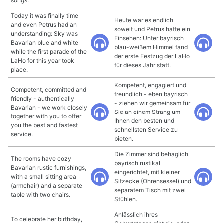
songs.
Today it was finally time
Heute war es endlich
and even Petrus had an
soweit und Petrus hatte ein
understanding: Sky was
Einsehen: Unter bayrisch
Bavarian blue and white
blau-weißem Himmel fand
while the first parade of the
der erste Festzug der LaHo
LaHo for this year took
für dieses Jahr statt.
place.
Kompetent, engagiert und
Competent, committed and
freundlich - eben bayrisch
friendly - authentically
- ziehen wir gemeinsam für
Bavarian - we work closely
Sie an einem Strang um
together with you to offer
Ihnen den besten und
you the best and fastest
schnellsten Service zu
service.
bieten.
Die Zimmer sind behaglich
The rooms have cozy
bayrisch rustikal
Bavarian rustic furnishings,
eingerichtet, mit kleiner
with a small sitting area
Sitzecke (Ohrensessel) und
(armchair) and a separate
separatem Tisch mit zwei
table with two chairs.
Stühlen.
Anlässlich ihres
To celebrate her birthday,