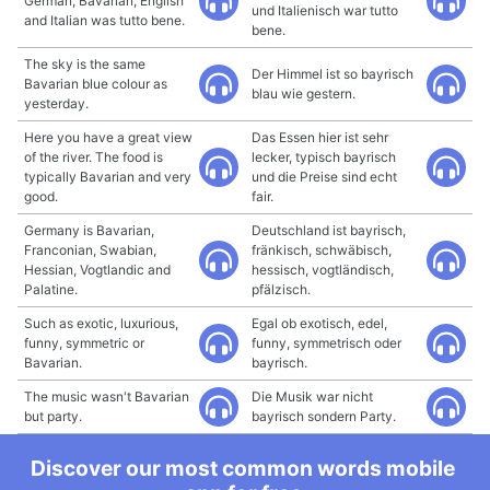
German, Bavarian, English
und Italienisch war tutto
and Italian was tutto bene.
bene.
The sky is the same
Der Himmel ist so bayrisch
Bavarian blue colour as
blau wie gestern.
yesterday.
Here you have a great view
Das Essen hier ist sehr
of the river. The food is
lecker, typisch bayrisch
typically Bavarian and very
und die Preise sind echt
good.
fair.
Germany is Bavarian,
Deutschland ist bayrisch,
Franconian, Swabian,
fränkisch, schwäbisch,
Hessian, Vogtlandic and
hessisch, vogtländisch,
Palatine.
pfälzisch.
Such as exotic, luxurious,
Egal ob exotisch, edel,
funny, symmetric or
funny, symmetrisch oder
Bavarian.
bayrisch.
The music wasn't Bavarian
Die Musik war nicht
but party.
bayrisch sondern Party.
Discover our most common words mobile