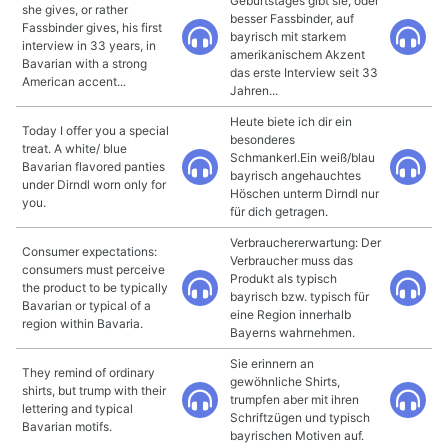
Geburtstages gibt sie, oder
she gives, or rather
besser Fassbinder, auf
Fassbinder gives, his first
bayrisch mit starkem
interview in 33 years, in
amerikanischem Akzent
Bavarian with a strong
das erste Interview seit 33
American accent...
Jahren...
Heute biete ich dir ein
Today I offer you a special
besonderes
treat. A white/ blue
Schmankerl.Ein weiß/blau
Bavarian flavored panties
bayrisch angehauchtes
under Dirndl worn only for
Höschen unterm Dirndl nur
you.
für dich getragen.
Verbrauchererwartung: Der
Consumer expectations:
Verbraucher muss das
consumers must perceive
Produkt als typisch
the product to be typically
bayrisch bzw. typisch für
Bavarian or typical of a
eine Region innerhalb
region within Bavaria.
Bayerns wahrnehmen.
Sie erinnern an
They remind of ordinary
gewöhnliche Shirts,
shirts, but trump with their
trumpfen aber mit ihren
lettering and typical
Schriftzügen und typisch
Bavarian motifs.
bayrischen Motiven auf.