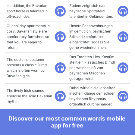
In addition, the Bavarian
Zudem zeigt sich das
sport horse is talented in
bayrische Sportpferd
off-road rides.
talentiert in Geländeritten.
Our holiday apartments in
Unsere Ferienwohnungen
cosy, Bavarian style are
im gemütlich, bayrischen
comfortably furnished, so
Stil sind komfortabel
that you are eager to
eingerichtet, sodass Sie
return.
gerne wiederkommen.
Das Trachten Liesl Kostüm
The costume costume
stellt ein klassisches Dirndl
presents a classic Dirndl,
dar, welches oft von
which is often worn by
bayrischen Mädchen
Bavarian girls.
getragen wird.
Dabei wirbeln die lebhaften
The lively Irish sounds
irischen Klänge den soliden
energise the solid Bavarian
bayrischen Rhythmus
rhythm.
ordentlich durcheinander.
Discover our most common words mobile
app for free