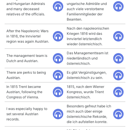
and Hungarian Admirals
ungarische Admiräle und
and many deceased
auch viele verstorbene
relatives of the officials.
Familienmitglieder der
Beamten.
Nach den napoleonischen
After the Napoleonic Wars
Kriegen 1816 wird das
in 1816, the Innviertel
Innviertel letztendlich
region was again Austrian.
wieder österreichisch.
Das Managementteam ist
The management team is
niederländisch und
Dutch and Austrian.
österreichisch.
There are perks to being
Es gibt Vergünstigungen,
Austrian.
österreichisch zu sein.
In 1815 Trent became
1815, nach dem Wiener
Austrian, following the
Kongress, wurde Trient
Congress of Vienna.
österreichisch.
Besonders gefreut habe ich
I was especially happy to
mich auch über einige
set several Austrian
österreichische Rekorde,
records.
die ich aufstellen konnte.