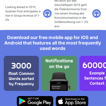
Mit Blick auf das
Geschäftsjahr 2015 geht
Looking ahead to 2015,
die Österreichische Post
Austrian Post anticipates a
von einem Anstieg des
rise in Group revenue of 1-
Konzernumsatzes in der
2%.
Größenordnung von 1-2%
aus.
Download our free mobile app for iOS and
Android that features all the most frequently
used words