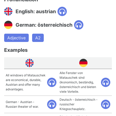
English: austrian
German: österreichisch
Adjective
A2
Examples
Alle Fenster von
All windows of Matauschek
Matauschek sind
are economical, durable,
ökonomisch, beständig,
Austrian and offer many
österreichisch und bieten
advantages.
viele Vorteile.
Deutsch - österreichisch -
German - Austrian -
russischer
Russian theater of war.
Kriegsschauplatz.