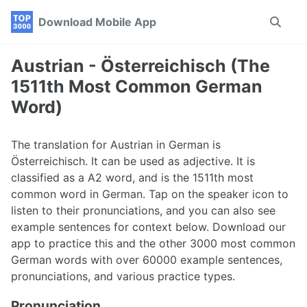
Skip
Skip
Skip
Download Mobile App
Toggle
to
to
to
search
primary
content
footer
navigation
Austrian - Österreichisch (The
1511th Most Common German
Word)
The translation for Austrian in German is
Österreichisch. It can be used as adjective. It is
classified as a A2 word, and is the 1511th most
common word in German. Tap on the speaker icon to
listen to their pronunciations, and you can also see
example sentences for context below. Download our
app to practice this and the other 3000 most common
German words with over 60000 example sentences,
pronunciations, and various practice types.
Pronunciation