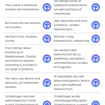
Die dortige Küche ist
The cuisine is traditional
traditionell österreichisch
Austrian and international.
und gleichzeitig auch
international.
Aber diese Kilts sind nicht
But these kilts are Austrian,
schottisch, sondern
not Scottish.
österreichisch.
Michael Funny, Austrian,
Michael Lustig,
clumsy.
österreichisch, tollpatschig.
From German about
Von deutsch über
Austrian up to
österreichisch bis zu
Mediterranean, Oriental
mediterran, orientalisch
and American manner -
und amerikanisch ist alles
everything is included in
im Programm.
our range of products.
Ihr Speiseplan war sehr
Her menu was diverse and
abwechslungsreich, jedoch
delicious, yet traditionally
auch sehr traditionell
Austrian.
österreichisch.
Schelklingen was later
Schelklingen wurde
administered by Further
verwaltungsmäßig später
Austria (Vorderösterreich)
Vorderösterreich zugeteilt