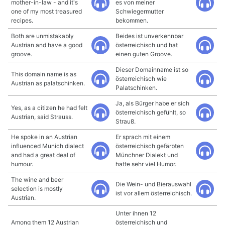
mother-in-law - and it's
es von meiner
one of my most treasured
Schwiegermutter
recipes.
bekommen.
Both are unmistakably
Beides ist unverkennbar
Austrian and have a good
österreichisch und hat
groove.
einen guten Groove.
Dieser Domainname ist so
This domain name is as
österreichisch wie
Austrian as palatschinken.
Palatschinken.
Ja, als Bürger habe er sich
Yes, as a citizen he had felt
österreichisch gefühlt, so
Austrian, said Strauss.
Strauß.
He spoke in an Austrian
Er sprach mit einem
influenced Munich dialect
österreichisch gefärbten
and had a great deal of
Münchner Dialekt und
humour.
hatte sehr viel Humor.
The wine and beer
Die Wein- und Bierauswahl
selection is mostly
ist vor allem österreichisch.
Austrian.
Unter ihnen 12
Among them 12 Austrian
österreichisch und