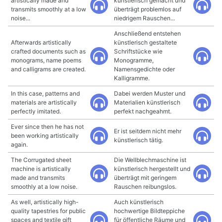
artistically made and
künstlerisch gemacht und
transmits smoothly at a low
überträgt problemlos auf
noise...
niedrigem Rauschen...
Anschließend entstehen
Afterwards artistically
künstlerisch gestaltete
crafted documents such as
Schriftstücke wie
monograms, name poems
Monogramme,
and calligrams are created.
Namensgedichte oder
Kalligramme.
In this case, patterns and
Dabei werden Muster und
materials are artistically
Materialien künstlerisch
perfectly imitated.
perfekt nachgeahmt.
Ever since then he has not
Er ist seitdem nicht mehr
been working artistically
künstlerisch tätig.
again.
The Corrugated sheet
Die Wellblechmaschine ist
machine is artistically
künstlerisch hergestellt und
made and transmits
überträgt mit geringem
smoothly at a low noise.
Rauschen reibungslos.
As well, artistically high-
Auch künstlerisch
quality tapestries for public
hochwertige Bildteppiche
spaces and textile gift
für öffentliche Räume und