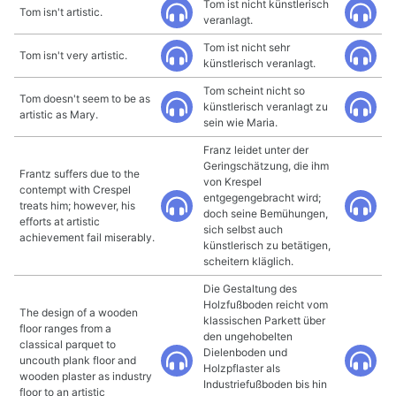
Tom ist nicht künstlerisch
Tom isn't artistic.
veranlagt.
Tom ist nicht sehr
Tom isn't very artistic.
künstlerisch veranlagt.
Tom scheint nicht so
Tom doesn't seem to be as
künstlerisch veranlagt zu
artistic as Mary.
sein wie Maria.
Franz leidet unter der
Geringschätzung, die ihm
Frantz suffers due to the
von Krespel
contempt with Crespel
entgegengebracht wird;
treats him; however, his
doch seine Bemühungen,
efforts at artistic
sich selbst auch
achievement fail miserably.
künstlerisch zu betätigen,
scheitern kläglich.
Die Gestaltung des
Holzfußboden reicht vom
The design of a wooden
klassischen Parkett über
floor ranges from a
den ungehobelten
classical parquet to
Dielenboden und
uncouth plank floor and
Holzpflaster als
wooden plaster as industry
Industriefußboden bis hin
floor to an artistic