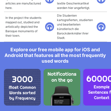
articles are manufactured
textile Geschenkartikel
here.
werden hier angefertigt.
Die Studenten
In the project the students
kartografierten, studierten
mapped out, studied and
und bearbeiteten
artistically depicted the
künstlerisch die
Baroque monuments of
Barockdenkmäler ihrer
their town.
Stadt.
Explore our free mobile app for iOS and
Android that features all the most frequently
used words