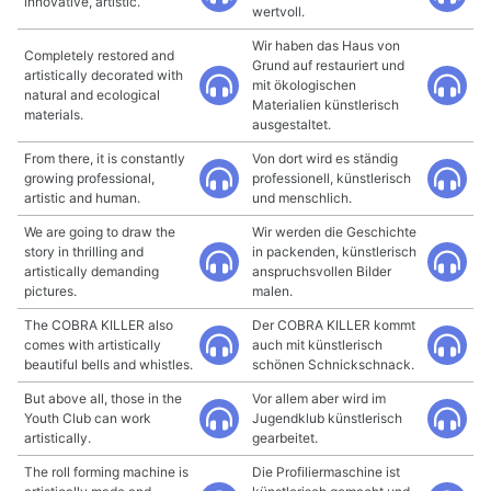
innovative, artistic.
wertvoll.
Wir haben das Haus von
Completely restored and
Grund auf restauriert und
artistically decorated with
mit ökologischen
natural and ecological
Materialien künstlerisch
materials.
ausgestaltet.
From there, it is constantly
Von dort wird es ständig
growing professional,
professionell, künstlerisch
artistic and human.
und menschlich.
We are going to draw the
Wir werden die Geschichte
story in thrilling and
in packenden, künstlerisch
artistically demanding
anspruchsvollen Bilder
pictures.
malen.
The COBRA KILLER also
Der COBRA KILLER kommt
comes with artistically
auch mit künstlerisch
beautiful bells and whistles.
schönen Schnickschnack.
But above all, those in the
Vor allem aber wird im
Youth Club can work
Jugendklub künstlerisch
artistically.
gearbeitet.
The roll forming machine is
Die Profiliermaschine ist