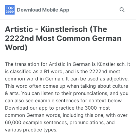
Skip
Skip
Skip
Download Mobile App
Toggle
to
to
to
search
primary
content
footer
navigation
Artistic - Künstlerisch (The
2222nd Most Common German
Word)
The translation for Artistic in German is Künstlerisch. It
is classified as a B1 word, and is the 2222nd most
common word in German. It can be used as adjective.
This word often comes up when talking about culture
& arts. You can listen to their pronunciations, and you
can also see example sentences for context below.
Download our app to practice the 3000 most
common German words, including this one, with over
60,000 example sentences, pronunciations, and
various practice types.