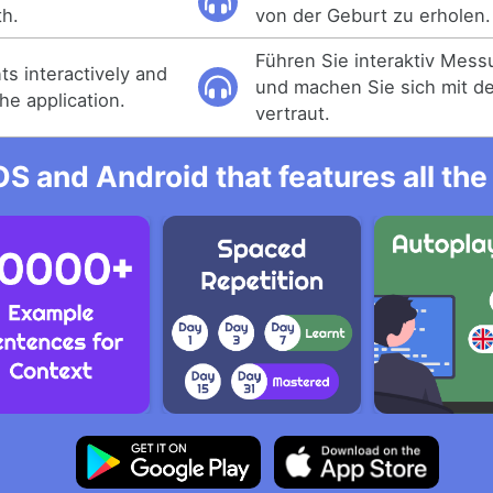
th.
von der Geburt zu erholen.
Führen Sie interaktiv Mes
s interactively and
und machen Sie sich mit 
he application.
vertraut.
OS and Android that features all t