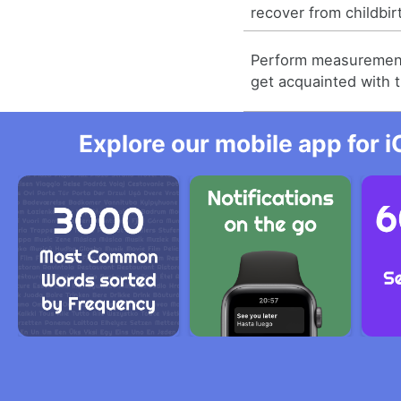
recover from childbir
Perform measurement
get acquainted with t
Explore our mobile app for i