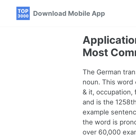
Skip
Skip
Skip
Download Mobile App
to
to
to
primary
content
footer
navigation
Applicati
Most Com
The German trans
noun. This word 
& it, occupation, 
and is the 1258
example sentence
the word is pron
over 60,000 exam