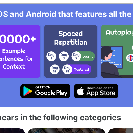
OS and Android that features all t
ears in the following categories