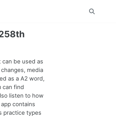
Toggle
search
1258th
t can be used as
& changes, media
fied as a A2 word,
 can find
so listen to how
 app contains
 practice types