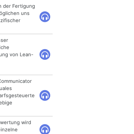
 der Fertigung
öglichen uns
zifischer
nser
iche
ung von Lean-
 Communicator
guales
arfsgesteuerte
ebige
ewertung wird
einzelne