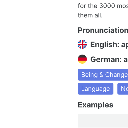
for the 3000 mo
them all.
Pronunciatio
English: a
German: 
Being & Chang
Language
N
Examples