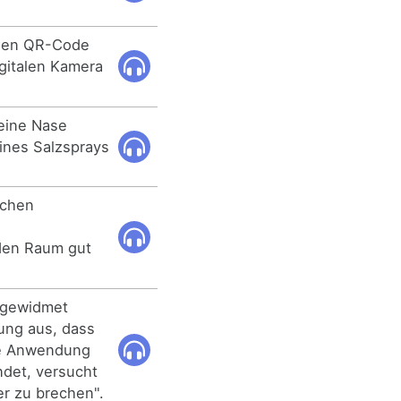
inen QR-Code
igitalen Kamera
eine Nase
ines Salzsprays
ichen
den Raum gut
l gewidmet
ung aus, dass
ale Anwendung
ndet, versucht
er zu brechen".