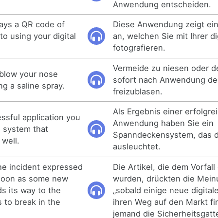
Anwendung entscheiden.
lays a QR code of
Diese Anwendung zeigt e
o using your digital
an, welchen Sie mit Ihrer d
fotografieren.
Vermeide zu niesen oder d
 blow your nose
sofort nach Anwendung de
ng a saline spray.
freizublasen.
Als Ergebnis einer erfolgre
essful application you
Anwendung haben Sie ein
g system that
Spanndeckensystem, das 
 well.
ausleuchtet.
the incident expressed
Die Artikel, die dem Vorfal
 soon as some new
wurden, drückten die Mein
nds its way to the
„sobald einige neue digit
 to break in the
ihren Weg auf den Markt fi
jemand die Sicherheitsgatt