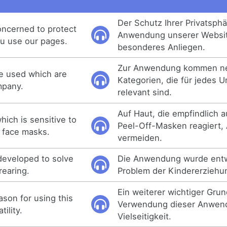
Der Schutz Ihrer Privatsphä
oncerned to protect
Anwendung unserer Website
u use our pages.
besonderes Anliegen.
Zur Anwendung kommen ne
re used which are
Kategorien, die für jedes
mpany.
relevant sind.
Auf Haut, die empfindlich a
hich is sensitive to
Peel-Off-Masken reagiert
 face masks.
vermeiden.
developed to solve
Die Anwendung wurde entw
rearing.
Problem der Kindererziehu
Ein weiterer wichtiger Grun
ason for using this
Verwendung dieser Anwend
tility.
Vielseitigkeit.