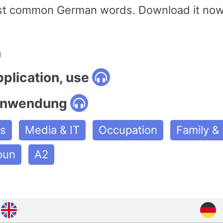
st common German words. Download it now
n
pplication, use
anwendung
es
Media & IT
Occupation
Family &
oun
A2