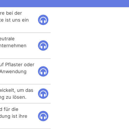
re bei der
 ist uns ein
utrale
 Unternehmen
uf Pflaster oder
, Anwendung
ickelt, um das
ng zu lösen.
d für die
ung ist ihre