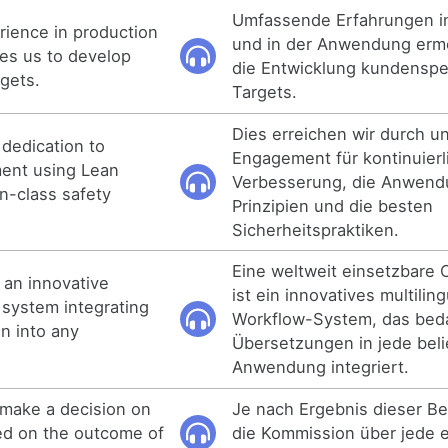
Umfassende Erfahrungen in
ience in production
und in der Anwendung erm
les us to develop
die Entwicklung kundenspe
rgets.
Targets.
Dies erreichen wir durch u
 dedication to
Engagement für kontinuierl
ent using Lean
Verbesserung, die Anwend
in-class safety
Prinzipien und die besten
Sicherheitspraktiken.
Eine weltweit einsetzbare
 an innovative
ist ein innovatives multilin
 system integrating
Workflow-System, das bed
n into any
Übersetzungen in jede beli
Anwendung integriert.
 make a decision on
Je nach Ergebnis dieser B
ed on the outcome of
die Kommission über jede 