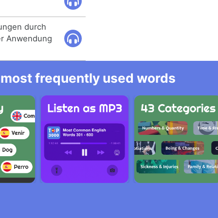
sungen durch
der Anwendung
he most frequently used words