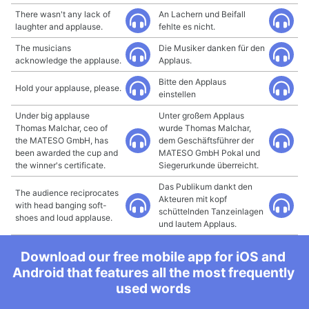
There wasn't any lack of
An Lachern und Beifall
laughter and applause.
fehlte es nicht.
The musicians
Die Musiker danken für den
acknowledge the applause.
Applaus.
Bitte den Applaus
Hold your applause, please.
einstellen
Under big applause
Unter großem Applaus
Thomas Malchar, ceo of
wurde Thomas Malchar,
the MATESO GmbH, has
dem Geschäftsführer der
been awarded the cup and
MATESO GmbH Pokal und
the winner's certificate.
Siegerurkunde überreicht.
Das Publikum dankt den
The audience reciprocates
Akteuren mit kopf
with head banging soft-
schüttelnden Tanzeinlagen
shoes and loud applause.
und lautem Applaus.
Download our free mobile app for iOS and
Android that features all the most frequently
used words