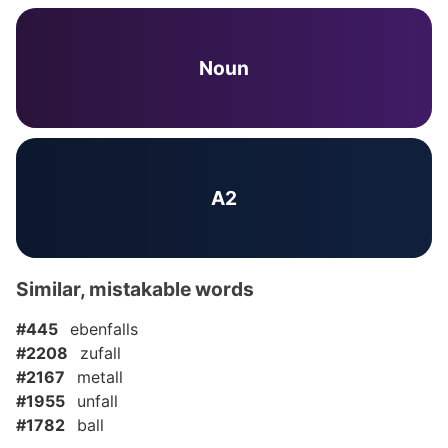
Noun
A2
Similar, mistakable words
#445
ebenfalls
#2208
zufall
#2167
metall
#1955
unfall
#1782
ball