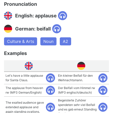
Pronunciation
English: applause
German: beifall
Culture & Arts
Noun
A2
Examples
Let's have a little applause
Ein kleiner Beifall für den
for Santa Claus.
Weihnachtsmann.
The applause from heaven
Der Beifall vom Himmel rw
rw (MP3 German/English)
(MP3 englisch/deutsch)
Begeisterte Zuhörer
The exalted audience gave
spendeten sehr viel Beifall
extended applause and
und es gab erneut Standing
again standing ovations.