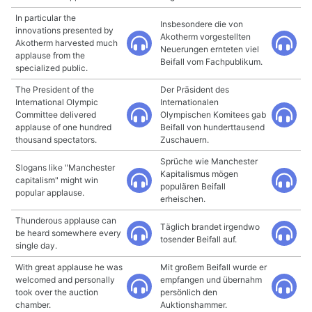
In particular the
Insbesondere die von
innovations presented by
Akotherm vorgestellten
Akotherm harvested much
Neuerungen ernteten viel
applause from the
Beifall vom Fachpublikum.
specialized public.
The President of the
Der Präsident des
International Olympic
Internationalen
Committee delivered
Olympischen Komitees gab
applause of one hundred
Beifall von hunderttausend
thousand spectators.
Zuschauern.
Sprüche wie Manchester
Slogans like "Manchester
Kapitalismus mögen
capitalism" might win
populären Beifall
popular applause.
erheischen.
Thunderous applause can
Täglich brandet irgendwo
be heard somewhere every
tosender Beifall auf.
single day.
With great applause he was
Mit großem Beifall wurde er
welcomed and personally
empfangen und übernahm
took over the auction
persönlich den
chamber.
Auktionshammer.