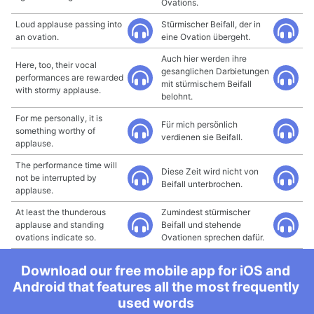
Ovations.
Loud applause passing into
Stürmischer Beifall, der in
an ovation.
eine Ovation übergeht.
Auch hier werden ihre
Here, too, their vocal
gesanglichen Darbietungen
performances are rewarded
mit stürmischem Beifall
with stormy applause.
belohnt.
For me personally, it is
Für mich persönlich
something worthy of
verdienen sie Beifall.
applause.
The performance time will
Diese Zeit wird nicht von
not be interrupted by
Beifall unterbrochen.
applause.
At least the thunderous
Zumindest stürmischer
applause and standing
Beifall und stehende
ovations indicate so.
Ovationen sprechen dafür.
Download our free mobile app for iOS and
Android that features all the most frequently
used words