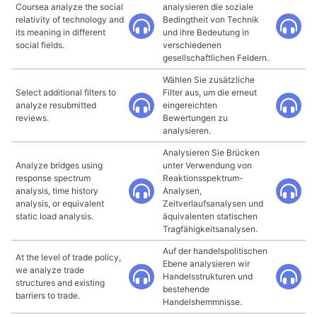
Coursea analyze the social
analysieren die soziale
relativity of technology and
Bedingtheit von Technik
its meaning in different
und ihre Bedeutung in
social fields.
verschiedenen
gesellschaftlichen Feldern.
Wählen Sie zusätzliche
Select additional filters to
Filter aus, um die erneut
analyze resubmitted
eingereichten
reviews.
Bewertungen zu
analysieren.
Analysieren Sie Brücken
Analyze bridges using
unter Verwendung von
response spectrum
Reaktionsspektrum-
analysis, time history
Analysen,
analysis, or equivalent
Zeitverlaufsanalysen und
static load analysis.
äquivalenten statischen
Tragfähigkeitsanalysen.
Auf der handelspolitischen
At the level of trade policy,
Ebene analysieren wir
we analyze trade
Handelsstrukturen und
structures and existing
bestehende
barriers to trade.
Handelshemmnisse.