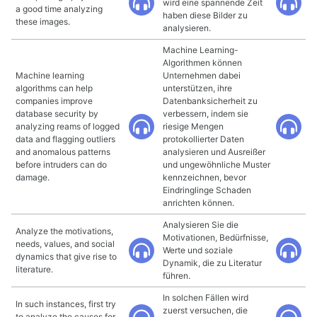
wird eine spannende Zeit
a good time analyzing
haben diese Bilder zu
these images.
analysieren.
Machine Learning-
Algorithmen können
Machine learning
Unternehmen dabei
algorithms can help
unterstützen, ihre
companies improve
Datenbanksicherheit zu
database security by
verbessern, indem sie
analyzing reams of logged
riesige Mengen
data and flagging outliers
protokollierter Daten
and anomalous patterns
analysieren und Ausreißer
before intruders can do
und ungewöhnliche Muster
damage.
kennzeichnen, bevor
Eindringlinge Schaden
anrichten können.
Analysieren Sie die
Analyze the motivations,
Motivationen, Bedürfnisse,
needs, values, and social
Werte und soziale
dynamics that give rise to
Dynamik, die zu Literatur
literature.
führen.
In solchen Fällen wird
In such instances, first try
zuerst versuchen, die
to analyze the causes for