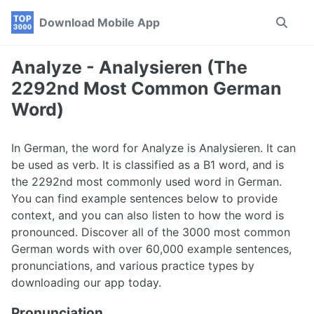
Skip
Skip
Skip
Download Mobile App
Toggle
to
to
to
search
primary
content
footer
navigation
Analyze - Analysieren (The
2292nd Most Common German
Word)
In German, the word for Analyze is Analysieren. It can
be used as verb. It is classified as a B1 word, and is
the 2292nd most commonly used word in German.
You can find example sentences below to provide
context, and you can also listen to how the word is
pronounced. Discover all of the 3000 most common
German words with over 60,000 example sentences,
pronunciations, and various practice types by
downloading our app today.
Pronunciation