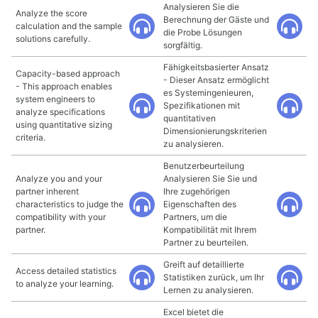
Analysieren Sie die
Analyze the score
Berechnung der Gäste und
calculation and the sample
die Probe Lösungen
solutions carefully.
sorgfältig.
Fähigkeitsbasierter Ansatz
Capacity-based approach
- Dieser Ansatz ermöglicht
- This approach enables
es Systemingenieuren,
system engineers to
Spezifikationen mit
analyze specifications
quantitativen
using quantitative sizing
Dimensionierungskriterien
criteria.
zu analysieren.
Benutzerbeurteilung
Analyze you and your
Analysieren Sie Sie und
partner inherent
Ihre zugehörigen
characteristics to judge the
Eigenschaften des
compatibility with your
Partners, um die
partner.
Kompatibilität mit Ihrem
Partner zu beurteilen.
Greift auf detaillierte
Access detailed statistics
Statistiken zurück, um Ihr
to analyze your learning.
Lernen zu analysieren.
Excel bietet die