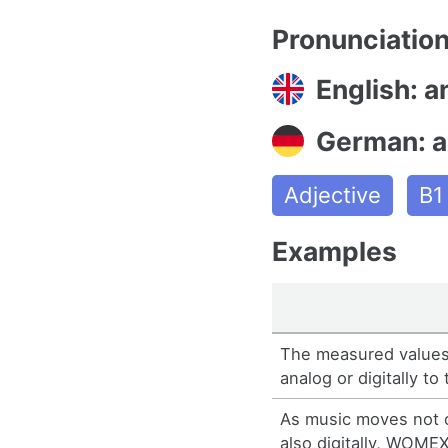
Pronunciatio
English: a
German: a
Adjective
B1
Examples
The measured values 
analog or digitally to 
As music moves not o
also digitally, WOMEX 