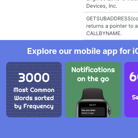
Devices, Inc.
GETSUBADDRESS(con
returns a pointer to 
CALLBYNAME.
Explore our mobile app for i