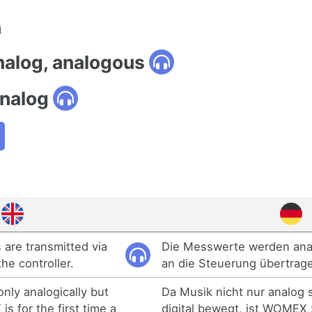
n
nalog, analogous
nalog
are transmitted via
Die Messwerte werden anal
the controller.
an die Steuerung übertrag
nly analogically but
Da Musik nicht nur analog
is for the first time a
digital bewegt, ist WOMEX