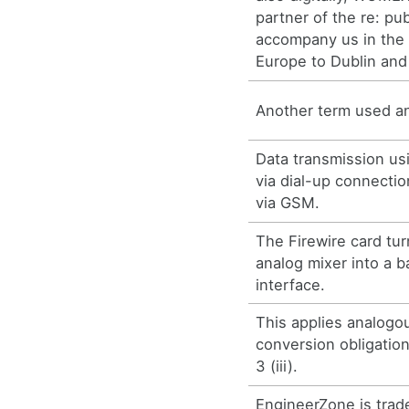
partner of the re: pub
accompany us in the 
Europe to Dublin and
Another term used ana
Data transmission us
via dial-up connecti
via GSM.
The Firewire card tur
analog mixer into a b
interface.
This applies analogou
conversion obligation
3 (iii).
EngineerZone is trad