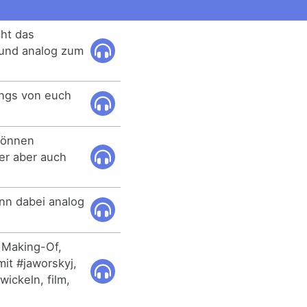
cht das
 und analog zum
ngs von euch
können
der aber auch
nn dabei analog
, Making-Of,
mit #jaworskyj,
wickeln, film,