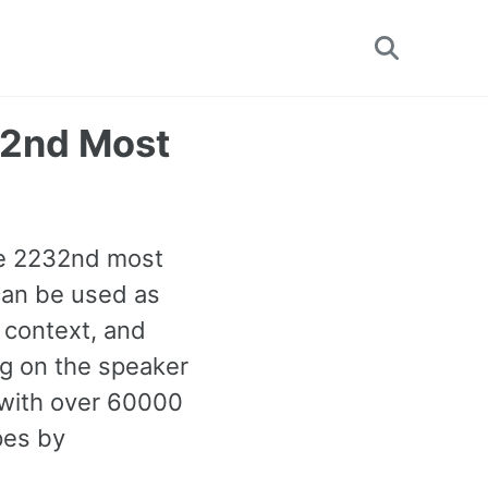
Toggle
search
32nd Most
the 2232nd most
can be used as
 context, and
ng on the speaker
 with over 60000
pes by