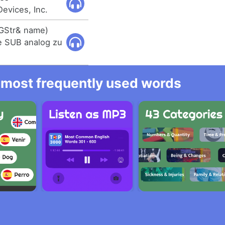
evices, Inc.
Str& name)
ne SUB analog zu
he most frequently used words