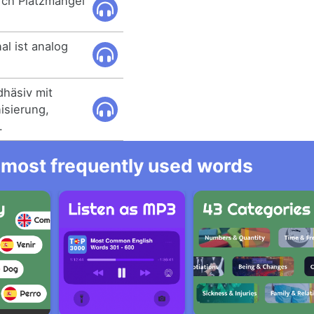
rch Platzmangel
l ist analog
dhäsiv mit
isierung,
.
he most frequently used words