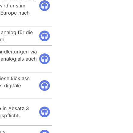
wird uns im
 Europe nach
 analog für die
rd.
ndleitungen via
analog als auch
iese kick ass
s digitale
e in Absatz 3
spflicht.
nes