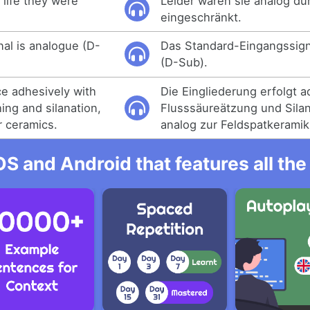
 life they were
Leider waren sie analog du
eingeschränkt.
nal is analogue (D-
Das Standard-Eingangssigna
(D-Sub).
ce adhesively with
Die Eingliederung erfolgt a
hing and silanation,
Flusssäureätzung und Silan
r ceramics.
analog zur Feldspatkeramik
OS and Android that features all t