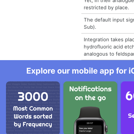
Yet, in their analogue
restricted by place.
The default input sig
Sub).
Integration takes pla
hydrofluoric acid etc
analogous to feldspa
Explore our mobile app for i