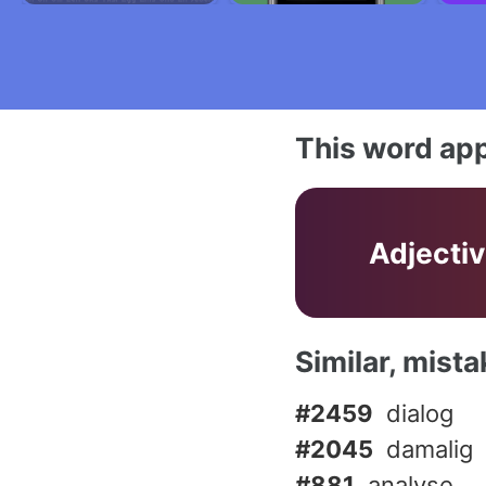
This word app
Adjecti
Similar, mist
#2459
dialog
#2045
damalig
#881
analyse