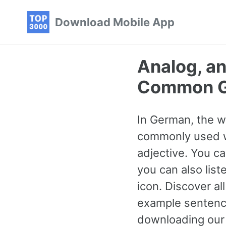
Skip
Skip
Skip
Download Mobile App
to
to
to
primary
content
footer
navigation
Analog, a
Common G
In German, the w
commonly used wo
adjective. You c
you can also lis
icon. Discover 
example sentence
downloading our