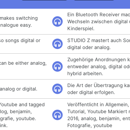
Ein Bluetooth Receiver ma
 makes switching
Wechseln zwischen digital
analogue easy.
Kinderspiel.
o songs digital or
STUDIO Z mastert auch So
digital oder analog.
Zugehörige Anordnungen 
an be either analog,
entweder analog, digital o
hybrid arbeiten.
Die Art der Übertragung ka
nalog or digital.
oder digital erfolgen.
 Youtube and tagged
Veröffentlicht in Allgemein
log, benjamin,
Tutorial, Youtube Markiert 
ografie, youtube.
2016, analog, benjamin, ent
ink.
Fotografie, youtube