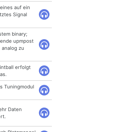
eines auf ein
tztes Signal
tem binary;
tzende upmpost
 analog zu
ntball erfolgt
as.
es Tuningmodul
ehr Daten
rt.