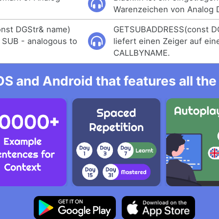
Warenzeichen von Analog D
st DGStr& name)
GETSUBADDRESS(const DG
a SUB - analogous to
liefert einen Zeiger auf ei
CALLBYNAME.
OS and Android that features all t