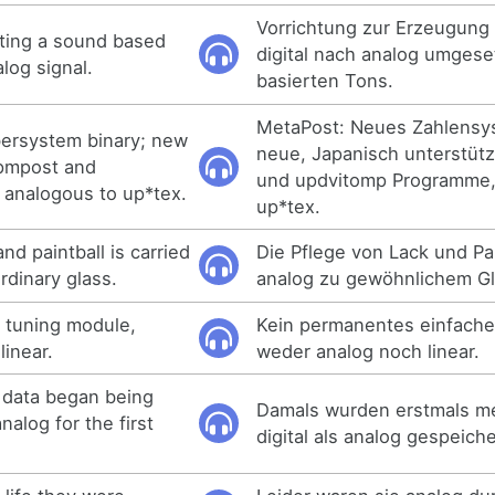
Vorrichtung zur Erzeugung 
ting a sound based
digital nach analog umgese
log signal.
basierten Tons.
MetaPost: Neues Zahlensys
ersystem binary; new
neue, Japanisch unterstü
pmpost and
und updvitomp Programme,
 analogous to up*tex.
up*tex.
nd paintball is carried
Die Pflege von Lack und Pai
rdinary glass.
analog zu gewöhnlichem Gl
 tuning module,
Kein permanentes einfach
linear.
weder analog noch linear.
data began being
Damals wurden erstmals m
analog for the first
digital als analog gespeiche