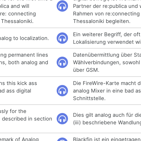
lica and will
Partner der re:publica und 
re: connecting
Rahmen von re:connecting
 Thessaloniki.
Thessaloniki begleiten.
Ein weiterer Begriff, der oft
log to localization.
Lokalisierung verwendet wi
ing permanent lines
Datenübermittlung über Sta
ons, both analog and
Wählverbindungen, sowohl 
über GSM.
ns this kick ass
Die FireWire-Karte macht d
ad ass digital
analog Mixer in eine bad as
Schnittstelle.
sly for the
Dies gilt analog auch für di
 described in section
(iii) beschriebene Wandlung
emark of Analog
Blackfin ist ein eingetrage