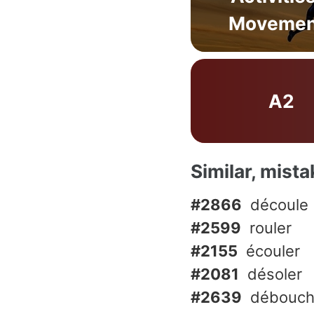
Movemen
A2
Similar, mist
#2866
découle
#2599
rouler
#2155
écouler
#2081
désoler
#2639
débouch