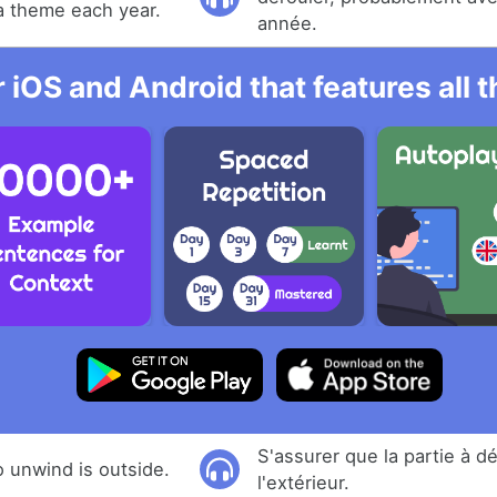
 a theme each year.
année.
r iOS and Android that features all
S'assurer que la partie à dé
o unwind is outside.
l'extérieur.