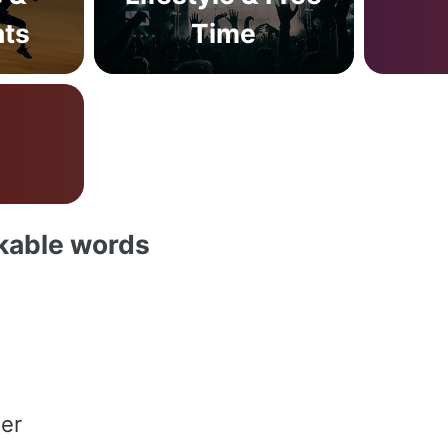
ts
Time
akable words
er