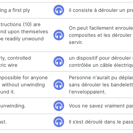
ng a first ply
il consiste à dérouler un pr
ructions (10) are
On peut facilement enroule
und upon themselves
composites et les dérouler
 be readily unwound
servir.
ly, controlled
un dispositif pour dérouler
ric wire
contrôlée un câble électriq
mpossible for anyone
Personne n'aurait pu déplac
. without unwinding
sans dérouler les bandelet
und it.
l'enveloppaient.
 unwinding.
Vous ne savez vraiment pas
ast.
Il s’est déroulé dans le pas