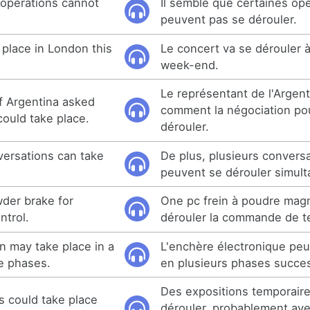
 operations cannot
Il semble que certaines op
peuvent pas se dérouler.
 place in London this
Le concert va se dérouler 
week-end.
Le représentant de l'Arge
f Argentina asked
comment la négociation pou
could take place.
dérouler.
versations can take
De plus, plusieurs conversa
.
peuvent se dérouler simul
der brake for
One pc frein à poudre mag
ntrol.
dérouler la commande de t
n may take place in a
L'enchère électronique peu
e phases.
en plusieurs phases succe
Des expositions temporaire
s could take place
dérouler, probablement av