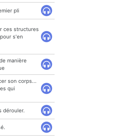
emier pli
r ces structures
 pour s'en
 de manière
ue
er son corps...
tes qui
 dérouler.
sé.