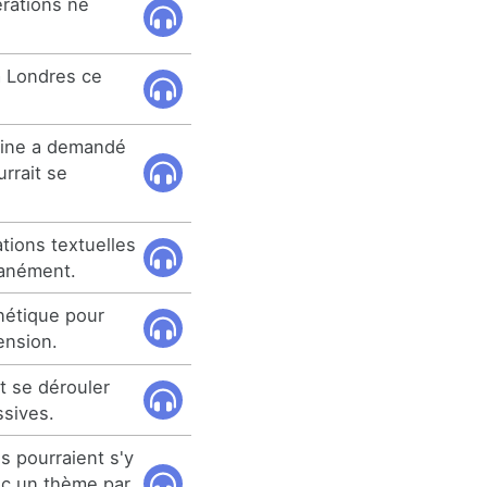
érations ne
à Londres ce
ntine a demandé
rrait se
tions textuelles
tanément.
nétique pour
ension.
t se dérouler
ssives.
s pourraient s'y
ec un thème par