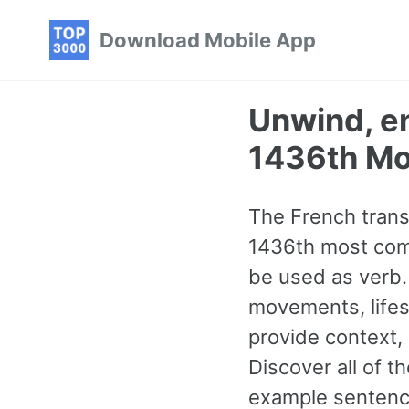
Skip
Skip
Skip
Download Mobile App
to
to
to
primary
content
footer
navigation
Unwind, en
1436th M
The French transl
1436th most comm
be used as verb.
movements, lifes
provide context,
Discover all of
example sentence