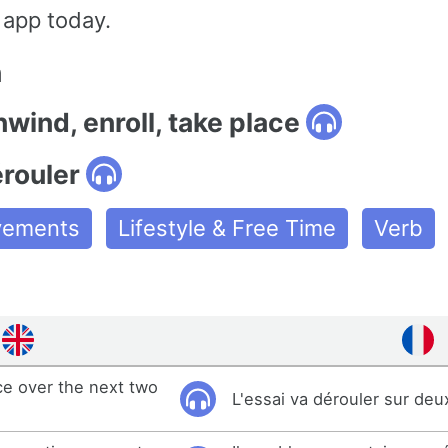
 app today.
n
nwind, enroll, take place
érouler
ovements
Lifestyle & Free Time
Verb
ace over the next two
L'essai va dérouler sur deu