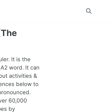
Toggle
search
 (The
er. It is the
A2 word. It can
t activities &
tences below to
 pronounced.
ver 60,000
pes by