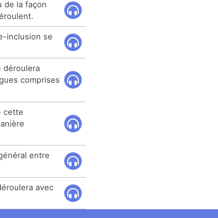
u de la façon
éroulent.
'e-inclusion se
e déroulera
ngues comprises
 cette
manière
général entre
déroulera avec