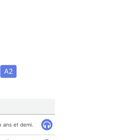
A2
x ans et demi.