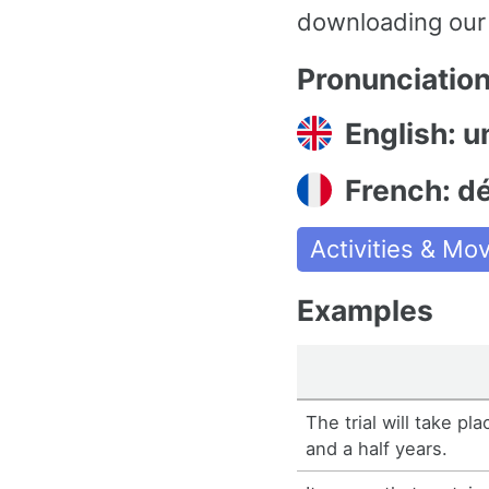
downloading our
Pronunciatio
English: u
French: d
Activities & M
Examples
The trial will take pl
and a half years.