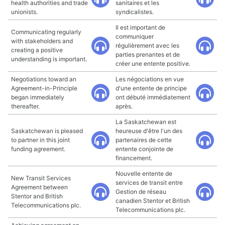
health authorities and trade
sanitaires et les
unionists.
syndicalistes.
Il est important de
Communicating regularly
communiquer
with stakeholders and
régulièrement avec les
creating a positive
parties prenantes et de
understanding is important.
créer une entente positive.
Negotiations toward an
Les négociations en vue
Agreement-in-Principle
d'une entente de principe
began immediately
ont débuté immédiatement
thereafter.
après.
La Saskatchewan est
Saskatchewan is pleased
heureuse d'être l'un des
to partner in this joint
partenaires de cette
funding agreement.
entente conjointe de
financement.
Nouvelle entente de
New Transit Services
services de transit entre
Agreement between
Gestion de réseau
Stentor and British
canadien Stentor et British
Telecommunications plc.
Telecommunications plc.