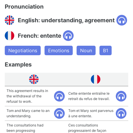
Pronunciation
English: understanding, agreement
French: entente
Negotiations
Emotions
Noun
B1
Examples
This agreement results in
Cette entente entraîne le
the withdrawal of the
retrait du refus de travail.
refusal to work.
Tom and Mary came to an
Tom et Mary sont parvenus
understanding.
à une entente.
The consultations had
Ces consultations
been progressing
progressaient de façon