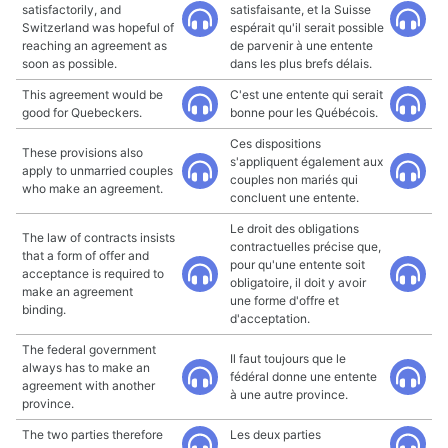
satisfactorily, and
satisfaisante, et la Suisse
Switzerland was hopeful of
espérait qu'il serait possible
reaching an agreement as
de parvenir à une entente
soon as possible.
dans les plus brefs délais.
This agreement would be
C'est une entente qui serait
good for Quebeckers.
bonne pour les Québécois.
Ces dispositions
These provisions also
s'appliquent également aux
apply to unmarried couples
couples non mariés qui
who make an agreement.
concluent une entente.
Le droit des obligations
The law of contracts insists
contractuelles précise que,
that a form of offer and
pour qu'une entente soit
acceptance is required to
obligatoire, il doit y avoir
make an agreement
une forme d'offre et
binding.
d'acceptation.
The federal government
Il faut toujours que le
always has to make an
fédéral donne une entente
agreement with another
à une autre province.
province.
The two parties therefore
Les deux parties