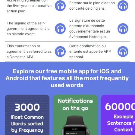
Achieving agreement on
Entente sur le plan d'action
the five-year collaborative
concerté de cinq ans.
action plan.
La signature de cette
The signing of the self-
entente d'autonomie
government agreement is
gouvernementale est un
an historic event.
événement historique.
This confirmation or
Cette confirmation ou
agreement is referred to as
entente est appelée APP
a Domestic APA.
national.
Explore our free mobile app for iOS and
Android that features all the most frequently
used words