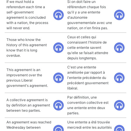
If we must hold a
Si on doit faire un
referendum each time a
référendum chaque fois
self-government
qu'il y a une entente
agreement is concluded
d'autonomie
with a nation, the process
gouvernementale avec une
will never end.
nation, on n'en finira pas.
Ceux et celles qui
Those who know the
connaissent l'histoire de
history of this agreement
cette entente savent
know that it is long
qu'elle se faisait attendre
overdue.
depuis longtemps.
C'est une entente
This agreement is an
améliorée par rapport à
improvement over the
l'entente précédente du
previous Liberal
précédent gouvernement
government's agreement.
libéral.
Par définition, une
A collective agreement is
convention collective est
by definition an agreement
une entente entre deux
between two parties.
parties.
An agreement was reached
Une entente a été trouvée
Wednesday between
mercredi entre les autorités