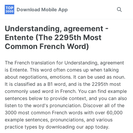
Skip
Skip
Skip
Download Mobile App
Toggle
to
to
to
search
primary
content
footer
navigation
Understanding, agreement -
Entente (The 2295th Most
Common French Word)
The French translation for Understanding, agreement
is Entente. This word often comes up when talking
about negotiations, emotions. It can be used as noun.
It is classified as a B1 word, and is the 2295th most
commonly used word in French. You can find example
sentences below to provide context, and you can also
listen to the word's pronunciation. Discover all of the
3000 most common French words with over 60,000
example sentences, pronunciations, and various
practice types by downloading our app today.