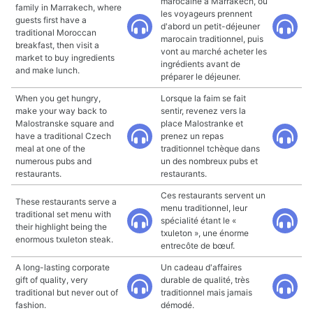
marocaine à Marrakech, où
family in Marrakech, where
les voyageurs prennent
guests first have a
d'abord un petit-déjeuner
traditional Moroccan
marocain traditionnel, puis
breakfast, then visit a
vont au marché acheter les
market to buy ingredients
ingrédients avant de
and make lunch.
préparer le déjeuner.
When you get hungry,
Lorsque la faim se fait
make your way back to
sentir, revenez vers la
Malostranske square and
place Malostranke et
have a traditional Czech
prenez un repas
meal at one of the
traditionnel tchèque dans
numerous pubs and
un des nombreux pubs et
restaurants.
restaurants.
Ces restaurants servent un
These restaurants serve a
menu traditionnel, leur
traditional set menu with
spécialité étant le «
their highlight being the
txuleton », une énorme
enormous txuleton steak.
entrecôte de bœuf.
A long-lasting corporate
Un cadeau d'affaires
gift of quality, very
durable de qualité, très
traditional but never out of
traditionnel mais jamais
fashion.
démodé.