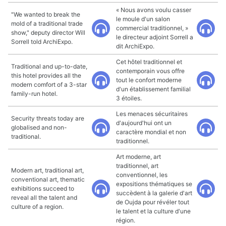
« Nous avons voulu casser
"We wanted to break the
le moule d'un salon
mold of a traditional trade
commercial traditionnel, »
show," deputy director Will
le directeur adjoint Sorrell a
Sorrell told ArchiExpo.
dit ArchiExpo.
Cet hôtel traditionnel et
Traditional and up-to-date,
contemporain vous offre
this hotel provides all the
tout le confort moderne
modern comfort of a 3-star
d'un établissement familial
family-run hotel.
3 étoiles.
Les menaces sécuritaires
Security threats today are
d'aujourd'hui ont un
globalised and non-
caractère mondial et non
traditional.
traditionnel.
Art moderne, art
traditionnel, art
Modern art, traditional art,
conventionnel, les
conventional art, thematic
expositions thématiques se
exhibitions succeed to
succèdent à la galerie d'art
reveal all the talent and
de Oujda pour révéler tout
culture of a region.
le talent et la culture d'une
région.