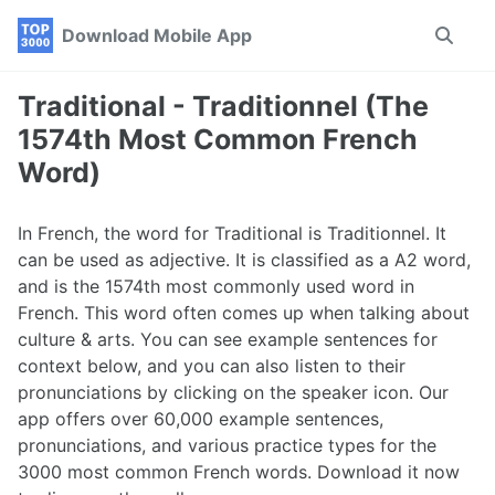
Skip
Skip
Skip
Download Mobile App
Toggle
to
to
to
search
primary
content
footer
navigation
Traditional - Traditionnel (The
1574th Most Common French
Word)
In French, the word for Traditional is Traditionnel. It
can be used as adjective. It is classified as a A2 word,
and is the 1574th most commonly used word in
French. This word often comes up when talking about
culture & arts. You can see example sentences for
context below, and you can also listen to their
pronunciations by clicking on the speaker icon. Our
app offers over 60,000 example sentences,
pronunciations, and various practice types for the
3000 most common French words. Download it now