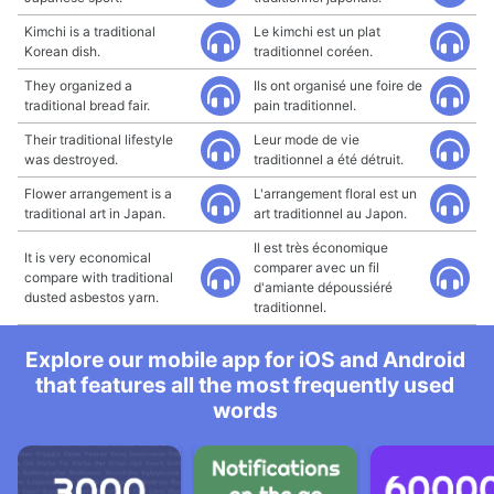
Kimchi is a traditional
Le kimchi est un plat
Korean dish.
traditionnel coréen.
They organized a
Ils ont organisé une foire de
traditional bread fair.
pain traditionnel.
Their traditional lifestyle
Leur mode de vie
was destroyed.
traditionnel a été détruit.
Flower arrangement is a
L'arrangement floral est un
traditional art in Japan.
art traditionnel au Japon.
Il est très économique
It is very economical
comparer avec un fil
compare with traditional
d'amiante dépoussiéré
dusted asbestos yarn.
traditionnel.
Explore our mobile app for iOS and Android
that features all the most frequently used
words