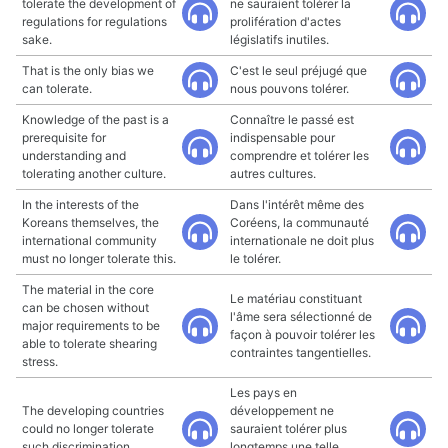
tolerate the development of
ne sauraient tolérer la
regulations for regulations
prolifération d'actes
sake.
législatifs inutiles.
That is the only bias we
C'est le seul préjugé que
can tolerate.
nous pouvons tolérer.
Knowledge of the past is a
Connaître le passé est
prerequisite for
indispensable pour
understanding and
comprendre et tolérer les
tolerating another culture.
autres cultures.
In the interests of the
Dans l'intérêt même des
Koreans themselves, the
Coréens, la communauté
international community
internationale ne doit plus
must no longer tolerate this.
le tolérer.
The material in the core
Le matériau constituant
can be chosen without
l'âme sera sélectionné de
major requirements to be
façon à pouvoir tolérer les
able to tolerate shearing
contraintes tangentielles.
stress.
Les pays en
The developing countries
développement ne
could no longer tolerate
sauraient tolérer plus
such discrimination.
longtemps une telle