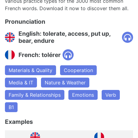
various practice types for the 3000 most common
French words. Download it now to discover them all.
Pronunciation
English: tolerate, access, put up,
bear, endure
French: tolérer
Materials & Quality
Cooperation
Media & IT
Nature & Weather
Family & Relationships
Emotions
Verb
B1
Examples