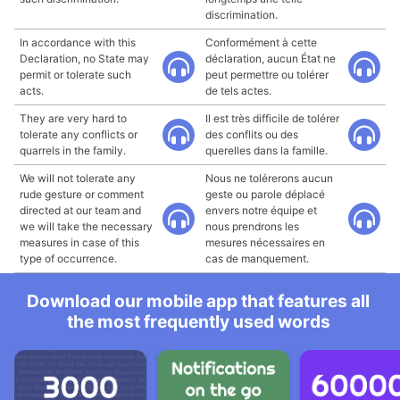
discrimination.
In accordance with this
Conformément à cette
Declaration, no State may
déclaration, aucun État ne
permit or tolerate such
peut permettre ou tolérer
acts.
de tels actes.
They are very hard to
Il est très difficile de tolérer
tolerate any conflicts or
des conflits ou des
quarrels in the family.
querelles dans la famille.
We will not tolerate any
Nous ne tolérerons aucun
rude gesture or comment
geste ou parole déplacé
directed at our team and
envers notre équipe et
we will take the necessary
nous prendrons les
measures in case of this
mesures nécessaires en
type of occurrence.
cas de manquement.
Download our mobile app that features all
the most frequently used words