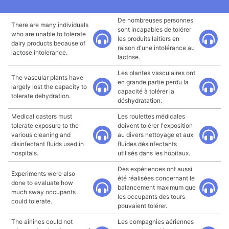
De nombreuses personnes
There are many individuals
sont incapables de tolérer
who are unable to tolerate
les produits laitiers en
dairy products because of
raison d'une intolérance au
lactose intolerance.
lactose.
Les plantes vasculaires ont
The vascular plants have
en grande partie perdu la
largely lost the capacity to
capacité à tolérer la
tolerate dehydration.
déshydratation.
Medical casters must
Les roulettes médicales
tolerate exposure to the
doivent tolérer l'exposition
various cleaning and
au divers nettoyage et aux
disinfectant fluids used in
fluides désinfectants
hospitals.
utilisés dans les hôpitaux.
Des expériences ont aussi
Experiments were also
été réalisées concernant le
done to evaluate how
balancement maximum que
much sway occupants
les occupants des tours
could tolerate.
pouvaient tolérer.
The airlines could not
Les compagnies aériennes