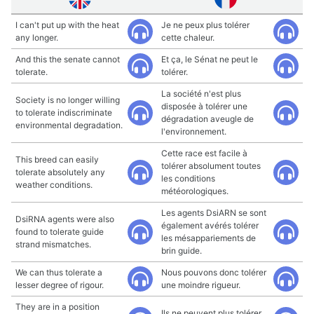
I can't put up with the heat
Je ne peux plus tolérer
any longer.
cette chaleur.
And this the senate cannot
Et ça, le Sénat ne peut le
tolerate.
tolérer.
La société n'est plus
Society is no longer willing
disposée à tolérer une
to tolerate indiscriminate
dégradation aveugle de
environmental degradation.
l'environnement.
Cette race est facile à
This breed can easily
tolérer absolument toutes
tolerate absolutely any
les conditions
weather conditions.
météorologiques.
Les agents DsiARN se sont
DsiRNA agents were also
également avérés tolérer
found to tolerate guide
les mésappariements de
strand mismatches.
brin guide.
We can thus tolerate a
Nous pouvons donc tolérer
lesser degree of rigour.
une moindre rigueur.
They are in a position
Ils ne peuvent plus tolérer