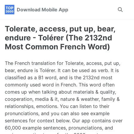
Skip
Skip
Skip
Download Mobile App
Toggle
to
to
to
search
primary
content
footer
navigation
Tolerate, access, put up, bear,
endure - Tolérer (The 2132nd
Most Common French Word)
The French translation for Tolerate, access, put up,
bear, endure is Tolérer. It can be used as verb. It is
classified as a B1 word, and is the 2132nd most
commonly used word in French. This word often
comes up when talking about materials & quality,
cooperation, media & it, nature & weather, family &
relationships, emotions. You can listen to their
pronunciations, and you can also see example
sentences for context below. Our app contains over
60,000 example sentences, pronunciations, and