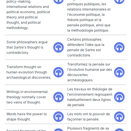
policy-making,
politiques publiques, les
international relations and
relations internationales et
political economy, political
l'économie politique, la
theory and political
théorie politique et la
thought, and political
pensée politique, ainsi que
methodology.
la méthodologie politique.
Certains philosophes
Some philosophers argue
défendent l'idée que la
that Sartre's thought is
pensée de Sartre est
contradictory.
contradictoire.
Transformez la pensée sur
Transform thought on
l'évolution humaine par des
human evolution through
découvertes
archaeological discoveries.
archéologiques.
Les travaux en théologie de
Writings in environmental
l'environnement regroupent
theology normally cover
habituellement deux lignes
two veins of thought.
de pensée.
Words have the power to
Les mots ont le pouvoir de
shape thought.
façonner la pensée.
Plusieurs fragments de sa
Several fragments of his