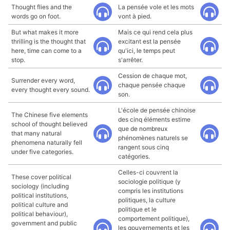
Thought flies and the
La pensée vole et les mots
words go on foot.
vont à pied.
But what makes it more
Mais ce qui rend cela plus
thrilling is the thought that
excitant est la pensée
here, time can come to a
qu'ici, le temps peut
stop.
s'arrêter.
Cession de chaque mot,
Surrender every word,
chaque pensée chaque
every thought every sound.
son.
L'école de pensée chinoise
The Chinese five elements
des cinq éléments estime
school of thought believed
que de nombreux
that many natural
phénomènes naturels se
phenomena naturally fell
rangent sous cinq
under five categories.
catégories.
Celles-ci couvrent la
These cover political
sociologie politique (y
sociology (including
compris les institutions
political institutions,
politiques, la culture
political culture and
politique et le
political behaviour),
comportement politique),
government and public
les gouvernements et les