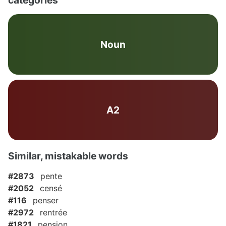
categories
Noun
A2
Similar, mistakable words
#2873
pente
#2052
censé
#116
penser
#2972
rentrée
#1821
pension