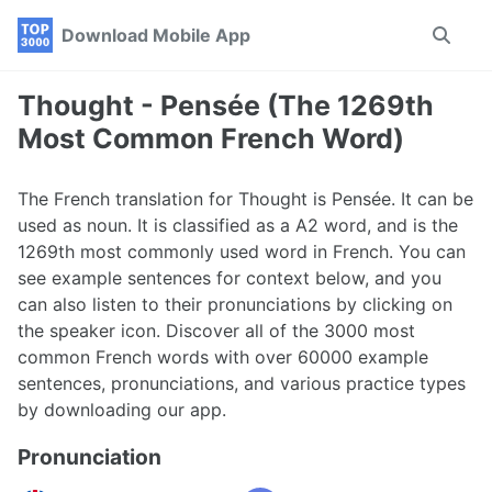
Skip
Skip
Skip
Download Mobile App
Toggle
to
to
to
search
primary
content
footer
navigation
Thought - Pensée (The 1269th
Most Common French Word)
The French translation for Thought is Pensée. It can be
used as noun. It is classified as a A2 word, and is the
1269th most commonly used word in French. You can
see example sentences for context below, and you
can also listen to their pronunciations by clicking on
the speaker icon. Discover all of the 3000 most
common French words with over 60000 example
sentences, pronunciations, and various practice types
by downloading our app.
Pronunciation