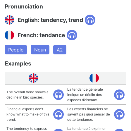
Pronunciation
English: tendency, trend
French: tendance
People
Noun
A2
Examples
La tendance générale
The overall trend shows a
indique un déclin des
decline in bird species.
espèces d’oiseaux.
Financial experts don't
Les experts financiers ne
know what to make of this
savent pas quoi penser de
trend.
cette tendance.
The tendency to express
La tendance à exprimer