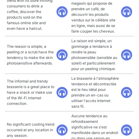
trend with its store inviting
magasin qui propose de
consumers to drink a
prendre un café, de
coffee, discover the
découvrir les produits
products sold on the
vendus sur le célèbre site
famous online site and
en ligne, mais aussi de se
even have a haircut.
faire couper les cheveux.
La raison est simple, un
The reason is simple, a
gommage a tendance à
peeling or a scrub have the
rendre la peau
tendency to make the skin
photosensible (sensible au
photosensitive afterwards.
soleil) et particulièrement
pour un peeling chimique.
La brasserie à l'atmosphère
The informal and trendy
tendance et décontractée
brasserie is a great place to
est le lieu idéal pour
have a snack or make use
prendre un en-cas ou
of the Wi-Fi internet
utiliser l'accès Internet
connection.
sans fil.
Aucune tendance au
refroidissement
No significant cooling trend
significative ne s'est
occurred at any location in
manifestée dans un endroit
any season.
ou dans une saison en