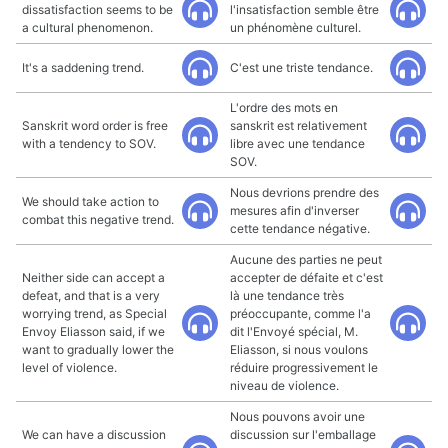
dissatisfaction seems to be
l'insatisfaction semble être
a cultural phenomenon.
un phénomène culturel.
It's a saddening trend.
C'est une triste tendance.
L'ordre des mots en
Sanskrit word order is free
sanskrit est relativement
with a tendency to SOV.
libre avec une tendance
SOV.
Nous devrions prendre des
We should take action to
mesures afin d'inverser
combat this negative trend.
cette tendance négative.
Aucune des parties ne peut
Neither side can accept a
accepter de défaite et c'est
defeat, and that is a very
là une tendance très
worrying trend, as Special
préoccupante, comme l'a
Envoy Eliasson said, if we
dit l'Envoyé spécial, M.
want to gradually lower the
Eliasson, si nous voulons
level of violence.
réduire progressivement le
niveau de violence.
Nous pouvons avoir une
We can have a discussion
discussion sur l'emballage