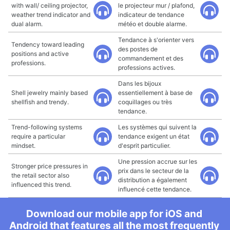
with wall/ ceiling projector,
le projecteur mur / plafond,
weather trend indicator and
indicateur de tendance
dual alarm.
météo et double alarme.
Tendance à s'orienter vers
Tendency toward leading
des postes de
positions and active
commandement et des
professions.
professions actives.
Dans les bijoux
Shell jewelry mainly based
essentiellement à base de
shellfish and trendy.
coquillages ou très
tendance.
Trend-following systems
Les systèmes qui suivent la
require a particular
tendance exigent un état
mindset.
d'esprit particulier.
Une pression accrue sur les
Stronger price pressures in
prix dans le secteur de la
the retail sector also
distribution a également
influenced this trend.
influencé cette tendance.
Download our mobile app for iOS and
Android that features all the most frequently