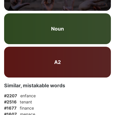
Noun
A2
Similar, mistakable words
#2207
enfance
#2516
tenant
#1677
finance
#1607
menace