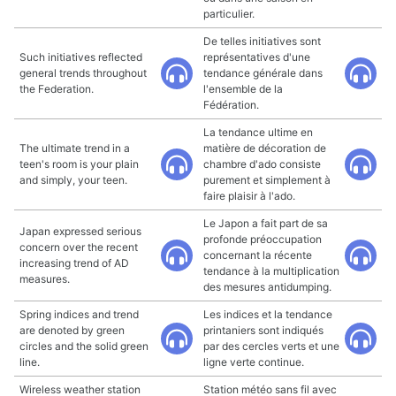
particulier.
De telles initiatives sont
Such initiatives reflected
représentatives d'une
general trends throughout
tendance générale dans
the Federation.
l'ensemble de la
Fédération.
La tendance ultime en
The ultimate trend in a
matière de décoration de
teen's room is your plain
chambre d'ado consiste
and simply, your teen.
purement et simplement à
faire plaisir à l'ado.
Le Japon a fait part de sa
Japan expressed serious
profonde préoccupation
concern over the recent
concernant la récente
increasing trend of AD
tendance à la multiplication
measures.
des mesures antidumping.
Spring indices and trend
Les indices et la tendance
are denoted by green
printaniers sont indiqués
circles and the solid green
par des cercles verts et une
line.
ligne verte continue.
Wireless weather station
Station météo sans fil avec