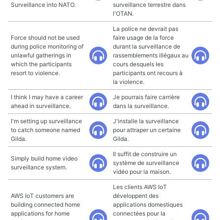
Surveillance into NATO.
surveillance terrestre dans
l'OTAN.
La police ne devrait pas
Force should not be used
faire usage de la force
during police monitoring of
durant la surveillance de
unlawful gatherings in
rassemblements illégaux au
which the participants
cours desquels les
resort to violence.
participants ont recours à
la violence.
I think I may have a career
Je pourrais faire carrière
ahead in surveillance.
dans la surveillance.
I'm setting up surveillance
J'installe la surveillance
to catch someone named
pour attraper un certaine
Gilda.
Gilda.
Il suffit de construire un
Simply build home video
système de surveillance
surveillance system.
vidéo pour la maison.
Les clients AWS IoT
AWS IoT customers are
développent des
building connected home
applications domestiques
applications for home
connectées pour la