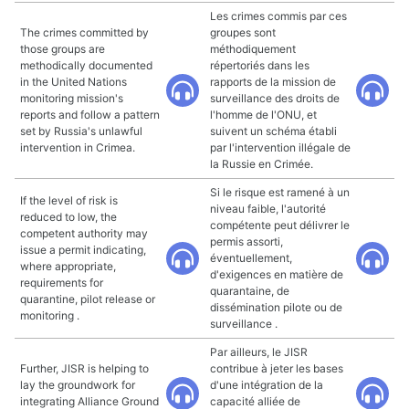
Les crimes commis par ces
The crimes committed by
groupes sont
those groups are
méthodiquement
methodically documented
répertoriés dans les
in the United Nations
rapports de la mission de
monitoring mission's
surveillance des droits de
reports and follow a pattern
l'homme de l'ONU, et
set by Russia's unlawful
suivent un schéma établi
intervention in Crimea.
par l'intervention illégale de
la Russie en Crimée.
Si le risque est ramené à un
If the level of risk is
niveau faible, l'autorité
reduced to low, the
compétente peut délivrer le
competent authority may
permis assorti,
issue a permit indicating,
éventuellement,
where appropriate,
d'exigences en matière de
requirements for
quarantaine, de
quarantine, pilot release or
dissémination pilote ou de
monitoring .
surveillance .
Par ailleurs, le JISR
Further, JISR is helping to
contribue à jeter les bases
lay the groundwork for
d'une intégration de la
integrating Alliance Ground
capacité alliée de