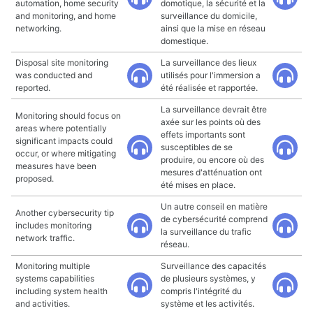
automation, home security
domotique, la sécurité et la
and monitoring, and home
surveillance du domicile,
networking.
ainsi que la mise en réseau
domestique.
Disposal site monitoring
La surveillance des lieux
was conducted and
utilisés pour l'immersion a
reported.
été réalisée et rapportée.
La surveillance devrait être
Monitoring should focus on
axée sur les points où des
areas where potentially
effets importants sont
significant impacts could
susceptibles de se
occur, or where mitigating
produire, ou encore où des
measures have been
mesures d'atténuation ont
proposed.
été mises en place.
Un autre conseil en matière
Another cybersecurity tip
de cybersécurité comprend
includes monitoring
la surveillance du trafic
network traffic.
réseau.
Monitoring multiple
Surveillance des capacités
systems capabilities
de plusieurs systèmes, y
including system health
compris l'intégrité du
and activities.
système et les activités.