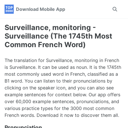
Skip
Skip
Skip
Download Mobile App
Toggle
to
to
to
search
primary
content
footer
navigation
Surveillance, monitoring -
Surveillance (The 1745th Most
Common French Word)
The translation for Surveillance, monitoring in French
is Surveillance. It can be used as noun. It is the 1745th
most commonly used word in French, classified as a
B1 word. You can listen to their pronunciations by
clicking on the speaker icon, and you can also see
example sentences for context below. Our app offers
over 60,000 example sentences, pronunciations, and
various practice types for the 3000 most common
French words. Download it now to discover them all.
Pronunciation