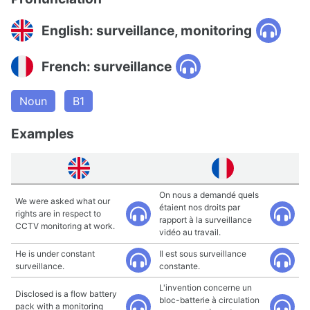
English: surveillance, monitoring
French: surveillance
Noun
B1
Examples
On nous a demandé quels
We were asked what our
étaient nos droits par
rights are in respect to
rapport à la surveillance
CCTV monitoring at work.
vidéo au travail.
He is under constant
Il est sous surveillance
surveillance.
constante.
L'invention concerne un
Disclosed is a flow battery
bloc-batterie à circulation
pack with a monitoring