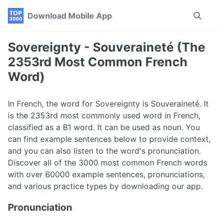
Skip
Skip
Skip
Download Mobile App
Toggle
to
to
to
search
primary
content
footer
navigation
Sovereignty - Souveraineté (The
2353rd Most Common French
Word)
In French, the word for Sovereignty is Souveraineté. It
is the 2353rd most commonly used word in French,
classified as a B1 word. It can be used as noun. You
can find example sentences below to provide context,
and you can also listen to the word's pronunciation.
Discover all of the 3000 most common French words
with over 60000 example sentences, pronunciations,
and various practice types by downloading our app.
Pronunciation