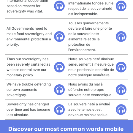
International cooperation
internationale fondée sur le
based on respect for
respect de la souveraineté
sovereignty was vital.
est indispensable.
Tous les gouvernements
All Governments need to
devraient faire une priorité
make food sovereignty and
de la souveraineté
environmental protection a
alimentaire et de la
priority.
protection de
l'environnement.
Thus our sovereignty has
Notre souveraineté diminue
been severely curtailed as
sérieusement à mesure que
we lose control over our
nous perdons le contrôle de
monetary policy.
notre politique monétaire.
We have trouble defending
Nous avons du mal à
our own economic
défendre notre propre
sovereignty.
souveraineté économique.
Sovereignty has changed
La souveraineté a évolué
over time and has become
avec le temps et est
less absolute.
devenue moins absolue.
Discover our most common words mobile