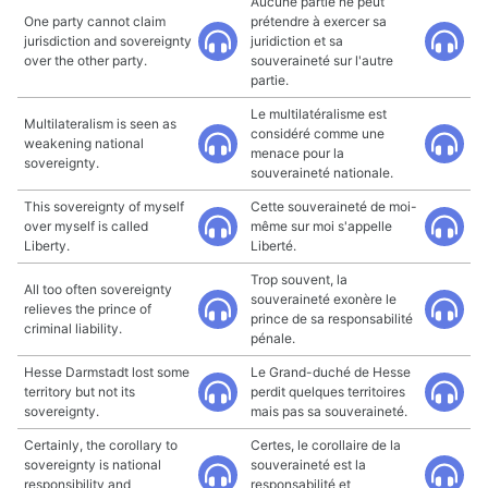
Aucune partie ne peut
One party cannot claim
prétendre à exercer sa
jurisdiction and sovereignty
juridiction et sa
over the other party.
souveraineté sur l'autre
partie.
Le multilatéralisme est
Multilateralism is seen as
considéré comme une
weakening national
menace pour la
sovereignty.
souveraineté nationale.
This sovereignty of myself
Cette souveraineté de moi-
over myself is called
même sur moi s'appelle
Liberty.
Liberté.
Trop souvent, la
All too often sovereignty
souveraineté exonère le
relieves the prince of
prince de sa responsabilité
criminal liability.
pénale.
Hesse Darmstadt lost some
Le Grand-duché de Hesse
territory but not its
perdit quelques territoires
sovereignty.
mais pas sa souveraineté.
Certainly, the corollary to
Certes, le corollaire de la
sovereignty is national
souveraineté est la
responsibility and
responsabilité et