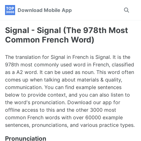
Skip
Skip
Skip
Download Mobile App
Toggle
to
to
to
search
primary
content
footer
navigation
Signal - Signal (The 978th Most
Common French Word)
The translation for Signal in French is Signal. It is the
978th most commonly used word in French, classified
as a A2 word. It can be used as noun. This word often
comes up when talking about materials & quality,
communication. You can find example sentences
below to provide context, and you can also listen to
the word's pronunciation. Download our app for
offline access to this and the other 3000 most
common French words with over 60000 example
sentences, pronunciations, and various practice types.
Pronunciation