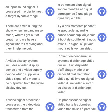
le traitement d'un signal
an input sound signal is
sonore d'entrée afin qu'il
processed in order to meet
corresponde à une plage
a target dynamic range
dynamique cible
There are times during the
Il y a des moments pendant
show, when I'm dancing so
le spectacle, quand je
much, where I get out of
danse beaucoup, où je suis
breath, and we have a
à bout de souffle, et là nous
signal where I'm dying and
avons un signal où je vais
they'll help me out.
mourir et ils vont m'aider.
L'invention concerne un
A video display system
système d'affichage vidéo
includes a video display
qui inclut un dispositif
device and a video supply
d'affichage vidéo et un
device which supplies a
dispositif d'alimentation
video signal of a video to
vidéo qui délivre un signal
be outputted from the video
vidéo d'une vidéo à sortir
display device.
du dispositif d'affichage
vidéo.
A video signal processor
Un processeur de signal
processes the video data
vidéo traite les données
transmitted from the
vidéo transmises à partir de