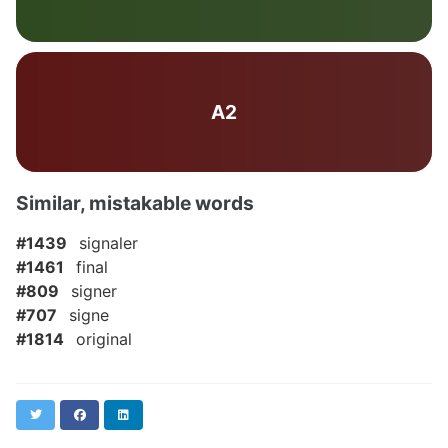
A2
Similar, mistakable words
#1439
signaler
#1461
final
#809
signer
#707
signe
#1814
original
Twitter
Facebook
LinkedIn