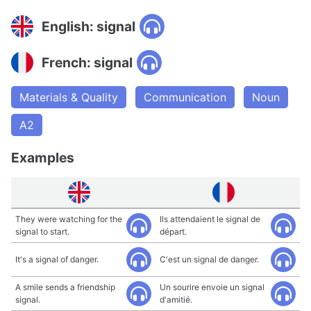
English: signal
French: signal
Materials & Quality
Communication
Noun
A2
Examples
They were watching for the
Ils attendaient le signal de
signal to start.
départ.
It's a signal of danger.
C'est un signal de danger.
A smile sends a friendship
Un sourire envoie un signal
signal.
d'amitié.