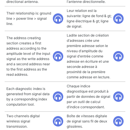
directional antenna.
l'antenne directionnelle.
Leur relation est la
Their relationship is: ground
suivante: ligne de fond & gt;
line > power line > signal
ligne électrique & gt; ligne
line.
de signal.
Ladite section de création
The address creating
d'adresses crée une
section creates a first
première adresse selon le
address according to the
niveau d'amplitude du
amplitude level of the input
signal d'entrée comme
signal as the write address
adresse en écriture et une
and a second address near
seconde adresse à
to the first address as the
proximité de la première
read address.
comme adresse en lecture.
Chaque indice
Each diagnostic index is
diagnostique est produit à
generated from signal data
partir de données de signal
by a corresponding index
par un outil de calcul
computation tool.
d'indice correspondant.
Two channels digital
Boîte de vitesses digitale
wireless signal
de signal sans fil de deux
transmission.
glissières.