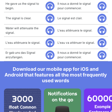
He gave us the signal to
Il nous a donné le signal
begin.
pour commencer.
The signal is clear.
Le signal est clair.
Water will attenuate the
L'eau atténuera le signal.
signal.
L'eau atténuera le signal.
L'eau va atténuer le signal.
Er gab uns das Signal
Il nous a donné le signal
anzufangen.
pour commencer.
Download our mobile app for iOS and
Android that features all the most frequently
used words