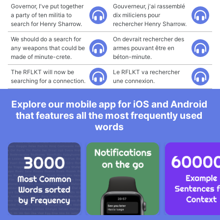
Governor, I've put together
Gouverneur, j'ai rassemblé
a party of ten militia to
dix miliciens pour
search for Henry Sharrow.
rechercher Henry Sharrow.
We should do a search for
On devrait rechercher des
any weapons that could be
armes pouvant être en
made of minute-crete.
béton-minute.
The RFLKT will now be
Le RFLKT va rechercher
searching for a connection.
une connexion.
Explore our mobile app for iOS and Android
that features all the most frequently used
words