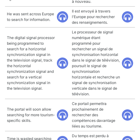
à nouveau.
Il est envoyé à travers
He was sent across Europe
l'Europe pour rechercher
to search for information.
des renseignements.
Le processeur de signal
The digital signal processor
numérique étant
being programmed to
programmé pour
search for a horizontal
rechercher un signal de
synchronization signal in
synchronisation horizontal
the television signal, track
dans le signal de télévision,
the horizontal
poursuit le signal de
synchronization signal and
synchronisation
search for a vertical
horizontale et recherche un
synchronization signal in
signal de synchronisation
the television signal.
verticale dans le signal de
télévision.
Ce portail permettra
The portal will soon allow
prochainement de
searching for more tourism-
rechercher des
specific skills.
compétences davantage
liées au tourisme.
Du temps est perdu à
Time is wasted searching