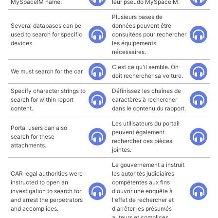
MySpaceIM name.
leur pseudo MySpaceIM.
Plusieurs bases de
Several databases can be
données peuvent être
used to search for specific
consultées pour rechercher
devices.
les équipements
nécessaires.
C'est ce qu'il semble. On
We must search for the car.
doit rechercher sa voiture.
Specify character strings to
Définissez les chaînes de
search for within report
caractères à rechercher
content.
dans le contenu du rapport.
Les utilisateurs du portail
Portal users can also
peuvent également
search for these
rechercher ces pièces
attachments.
jointes.
Le gouvernement a instruit
CAR legal authorities were
les autorités judiciaires
instructed to open an
compétentes aux fins
investigation to search for
d'ouvrir une enquête à
and arrest the perpetrators
l'effet de rechercher et
and accomplices.
d'arrêter les présumés
auteurs et complices.