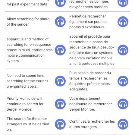
rechercher les données
for past experiment data.
d'expériences passées.
Permet de rechercher
Allow searching for photo
également sur pour les
of the sender.
photos d'expéditeurs.
appareil et procédé pour
apparatus and method of
rechercher la phase de
searching for pn sequence
séquence de bruit pseudo-
phase in multi-carrier cdma
aléatoire dans un système
mobile communication
de communication mobile
system
amcr à porteuses multiples
Plus besoin de passer du
No need to spend time
temps à rechercher les
searching for the correct
étiquettes préimprimées
pre-printed labels.
adéquates.
Priority Homicide will
Votre département
continue to search for
continuera de rechercher
Sergei Monroe.
Sergei Monroe.
The search for the other
Continuez à rechercher les
strangers must be carried
autres étrangers.
on.