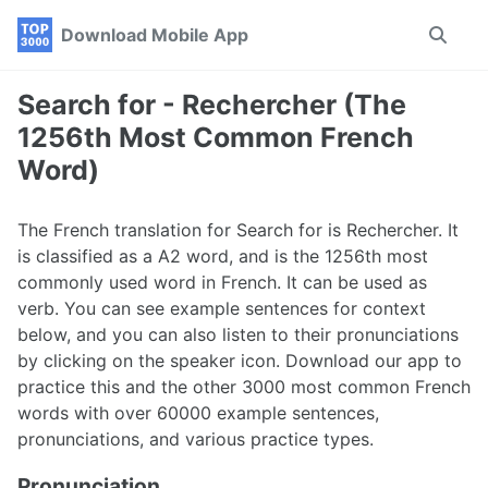
Skip
Skip
Skip
Download Mobile App
Toggle
to
to
to
search
primary
content
footer
navigation
Search for - Rechercher (The
1256th Most Common French
Word)
The French translation for Search for is Rechercher. It
is classified as a A2 word, and is the 1256th most
commonly used word in French. It can be used as
verb. You can see example sentences for context
below, and you can also listen to their pronunciations
by clicking on the speaker icon. Download our app to
practice this and the other 3000 most common French
words with over 60000 example sentences,
pronunciations, and various practice types.
Pronunciation