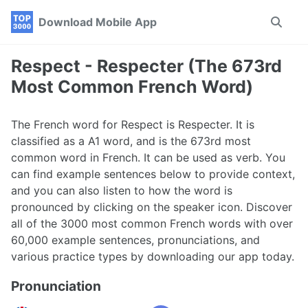
Skip
Skip
Skip
Download Mobile App
Toggle
to
to
to
search
primary
content
footer
navigation
Respect - Respecter (The 673rd
Most Common French Word)
The French word for Respect is Respecter. It is
classified as a A1 word, and is the 673rd most
common word in French. It can be used as verb. You
can find example sentences below to provide context,
and you can also listen to how the word is
pronounced by clicking on the speaker icon. Discover
all of the 3000 most common French words with over
60,000 example sentences, pronunciations, and
various practice types by downloading our app today.
Pronunciation