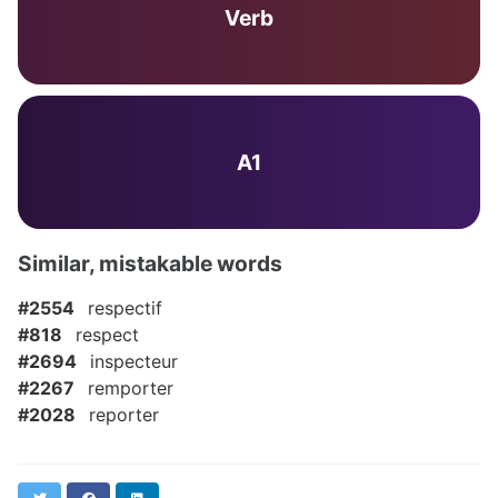
Verb
A1
Similar, mistakable words
#2554
respectif
#818
respect
#2694
inspecteur
#2267
remporter
#2028
reporter
Twitter
Facebook
LinkedIn