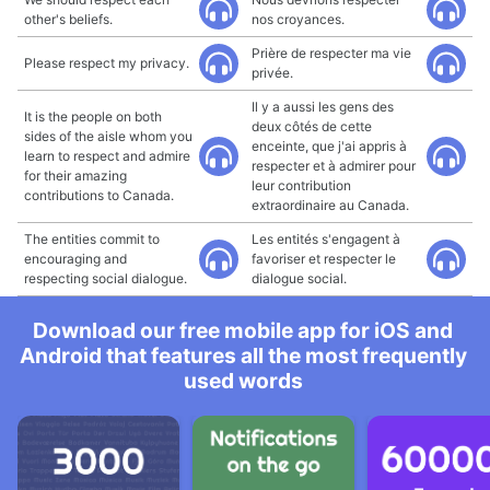
other's beliefs.
nos croyances.
Prière de respecter ma vie
Please respect my privacy.
privée.
Il y a aussi les gens des
It is the people on both
deux côtés de cette
sides of the aisle whom you
enceinte, que j'ai appris à
learn to respect and admire
respecter et à admirer pour
for their amazing
leur contribution
contributions to Canada.
extraordinaire au Canada.
The entities commit to
Les entités s'engagent à
encouraging and
favoriser et respecter le
respecting social dialogue.
dialogue social.
Download our free mobile app for iOS and
Android that features all the most frequently
used words