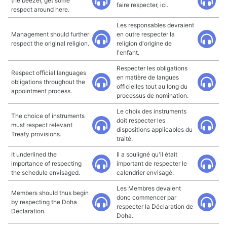
the beezer, get some
faire respecter, ici.
respect around here.
Les responsables devraient
Management should further
en outre respecter la
respect the original religion.
religion d'origine de
l'enfant.
Respecter les obligations
Respect official languages
en matière de langues
obligations throughout the
officielles tout au long du
appointment process.
processus de nomination.
Le choix des instruments
The choice of instruments
doit respecter les
must respect relevant
dispositions applicables du
Treaty provisions.
traité.
It underlined the
Il a souligné qu'il était
importance of respecting
important de respecter le
the schedule envisaged.
calendrier envisagé.
Les Membres devaient
Members should thus begin
donc commencer par
by respecting the Doha
respecter la Déclaration de
Declaration.
Doha.