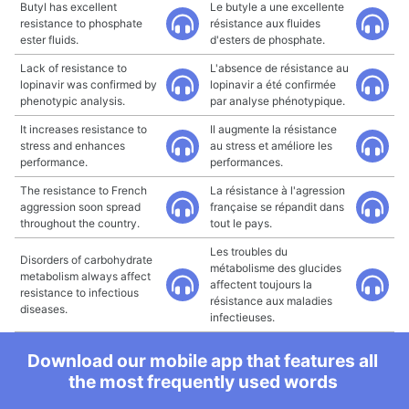
Butyl has excellent
Le butyle a une excellente
resistance to phosphate
résistance aux fluides
ester fluids.
d'esters de phosphate.
Lack of resistance to
L'absence de résistance au
lopinavir was confirmed by
lopinavir a été confirmée
phenotypic analysis.
par analyse phénotypique.
It increases resistance to
Il augmente la résistance
stress and enhances
au stress et améliore les
performance.
performances.
The resistance to French
La résistance à l'agression
aggression soon spread
française se répandit dans
throughout the country.
tout le pays.
Les troubles du
Disorders of carbohydrate
métabolisme des glucides
metabolism always affect
affectent toujours la
resistance to infectious
résistance aux maladies
diseases.
infectieuses.
Download our mobile app that features all
the most frequently used words