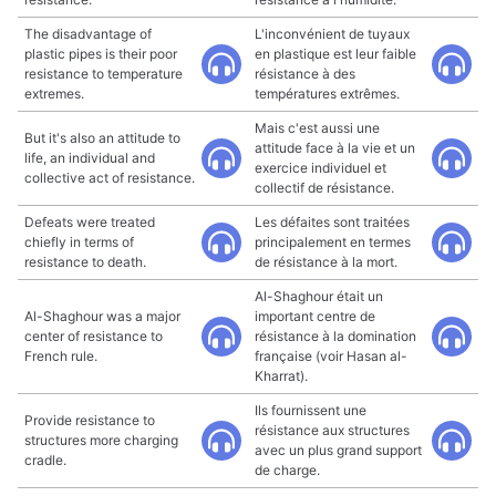
The disadvantage of
L'inconvénient de tuyaux
plastic pipes is their poor
en plastique est leur faible
resistance to temperature
résistance à des
extremes.
températures extrêmes.
Mais c'est aussi une
But it's also an attitude to
attitude face à la vie et un
life, an individual and
exercice individuel et
collective act of resistance.
collectif de résistance.
Defeats were treated
Les défaites sont traitées
chiefly in terms of
principalement en termes
resistance to death.
de résistance à la mort.
Al-Shaghour était un
Al-Shaghour was a major
important centre de
center of resistance to
résistance à la domination
French rule.
française (voir Hasan al-
Kharrat).
Ils fournissent une
Provide resistance to
résistance aux structures
structures more charging
avec un plus grand support
cradle.
de charge.