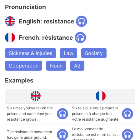
Pronunciation
English: resistance
French: résistance
Sickness & Injuries
Law
Society
Cooperation
Noun
A2
Examples
Six times you've taken the
Six fois que vous prenez le
poison and each time your
poison et à chaque fois
resistance grows.
votre résistance augmente.
Le mouvement de
The resistance movement
résistance est entré dans la
has gone underground.