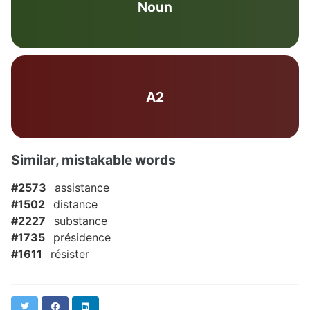
Noun
A2
Similar, mistakable words
#2573
assistance
#1502
distance
#2227
substance
#1735
présidence
#1611
résister
Twitter
Facebook
LinkedIn