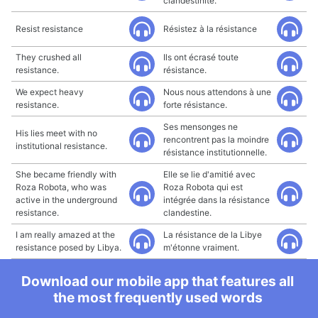
clandestinité.
Resist resistance
Résistez à la résistance
They crushed all
Ils ont écrasé toute
resistance.
résistance.
We expect heavy
Nous nous attendons à une
resistance.
forte résistance.
Ses mensonges ne
His lies meet with no
rencontrent pas la moindre
institutional resistance.
résistance institutionnelle.
She became friendly with
Elle se lie d'amitié avec
Roza Robota, who was
Roza Robota qui est
active in the underground
intégrée dans la résistance
resistance.
clandestine.
I am really amazed at the
La résistance de la Libye
resistance posed by Libya.
m'étonne vraiment.
Download our mobile app that features all
the most frequently used words