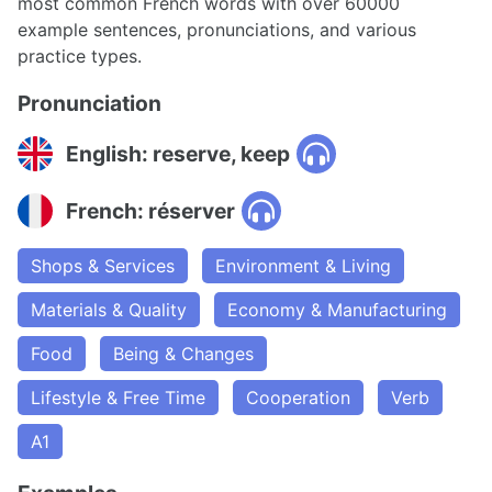
most common French words with over 60000
example sentences, pronunciations, and various
practice types.
Pronunciation
English: reserve, keep
French: réserver
Shops & Services
Environment & Living
Materials & Quality
Economy & Manufacturing
Food
Being & Changes
Lifestyle & Free Time
Cooperation
Verb
A1