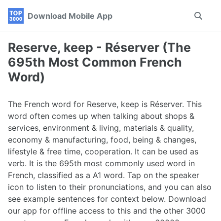
Skip
Skip
Skip
Download Mobile App
Toggle
to
to
to
search
primary
content
footer
navigation
Reserve, keep - Réserver (The
695th Most Common French
Word)
The French word for Reserve, keep is Réserver. This
word often comes up when talking about shops &
services, environment & living, materials & quality,
economy & manufacturing, food, being & changes,
lifestyle & free time, cooperation. It can be used as
verb. It is the 695th most commonly used word in
French, classified as a A1 word. Tap on the speaker
icon to listen to their pronunciations, and you can also
see example sentences for context below. Download
our app for offline access to this and the other 3000