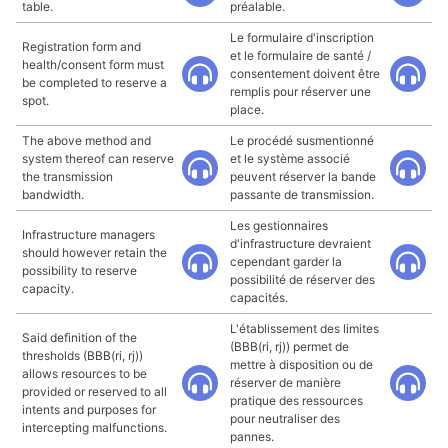
table.
préalable.
Le formulaire d'inscription
Registration form and
et le formulaire de santé /
health/consent form must
consentement doivent être
be completed to reserve a
remplis pour réserver une
spot.
place.
The above method and
Le procédé susmentionné
system thereof can reserve
et le système associé
the transmission
peuvent réserver la bande
bandwidth.
passante de transmission.
Les gestionnaires
Infrastructure managers
d'infrastructure devraient
should however retain the
cependant garder la
possibility to reserve
possibilité de réserver des
capacity.
capacités.
L'établissement des limites
Said definition of the
(BBB(ri, rj)) permet de
thresholds (BBB(ri, rj))
mettre à disposition ou de
allows resources to be
réserver de manière
provided or reserved to all
pratique des ressources
intents and purposes for
pour neutraliser des
intercepting malfunctions.
pannes.