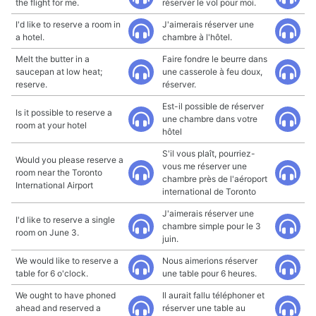
the flight for me.
réserver le vol pour moi.
I'd like to reserve a room in
J'aimerais réserver une
a hotel.
chambre à l'hôtel.
Melt the butter in a
Faire fondre le beurre dans
saucepan at low heat;
une casserole à feu doux,
reserve.
réserver.
Est-il possible de réserver
Is it possible to reserve a
une chambre dans votre
room at your hotel
hôtel
S'il vous plaît, pourriez-
Would you please reserve a
vous me réserver une
room near the Toronto
chambre près de l'aéroport
International Airport
international de Toronto
J'aimerais réserver une
I'd like to reserve a single
chambre simple pour le 3
room on June 3.
juin.
We would like to reserve a
Nous aimerions réserver
table for 6 o'clock.
une table pour 6 heures.
We ought to have phoned
Il aurait fallu téléphoner et
ahead and reserved a
réserver une table au