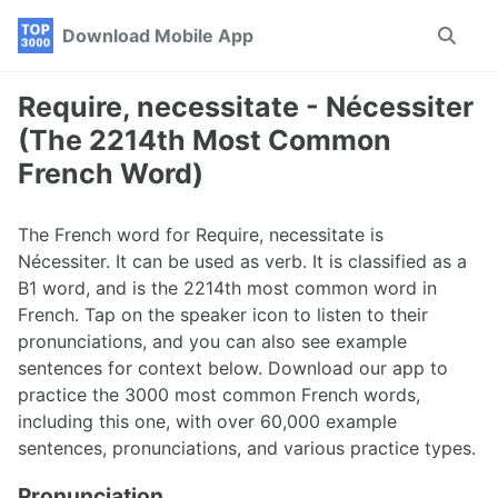
Skip
Skip
Skip
Download Mobile App
Toggle
to
to
to
search
primary
content
footer
navigation
Require, necessitate - Nécessiter
(The 2214th Most Common
French Word)
The French word for Require, necessitate is
Nécessiter. It can be used as verb. It is classified as a
B1 word, and is the 2214th most common word in
French. Tap on the speaker icon to listen to their
pronunciations, and you can also see example
sentences for context below. Download our app to
practice the 3000 most common French words,
including this one, with over 60,000 example
sentences, pronunciations, and various practice types.
Pronunciation