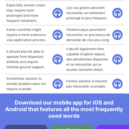
Especially severe cases
Les cas graves peuvent
may require more
nécessiter un traitement
prolonged and more
prolongé et plus fréquent.
frequent treatment.
Some countries might
Certains pays pourraient
require a more extensive
nécessiter un processus de
visa application process.
demande de visa plus long.
Il devait également être
It should also be able to
capable d'opérer depuis
operate from dispersed
des aérodromes dispersés
airfields and require
et ne nécessiter qu'un
minimal ground support.
soutien terrestre réduit.
Sometimes solution to
Parfois solution à meurtre
murder problem does not
pas nécessiter scandale.
require scandal.
Download our mobile app for iOS and
Android that features all the most frequently
used words