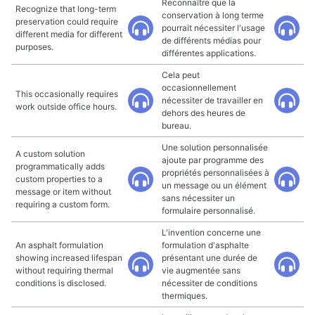
Reconnaître que la
Recognize that long-term
conservation à long terme
preservation could require
pourrait nécessiter l'usage
different media for different
de différents médias pour
purposes.
différentes applications.
Cela peut
occasionnellement
This occasionally requires
nécessiter de travailler en
work outside office hours.
dehors des heures de
bureau.
Une solution personnalisée
A custom solution
ajoute par programme des
programmatically adds
propriétés personnalisées à
custom properties to a
un message ou un élément
message or item without
sans nécessiter un
requiring a custom form.
formulaire personnalisé.
L'invention concerne une
An asphalt formulation
formulation d'asphalte
showing increased lifespan
présentant une durée de
without requiring thermal
vie augmentée sans
conditions is disclosed.
nécessiter de conditions
thermiques.