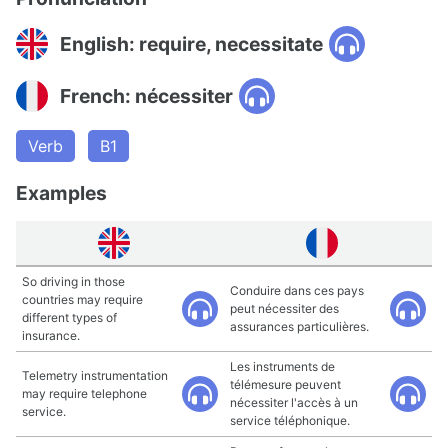
English: require, necessitate
French: nécessiter
Verb
B1
Examples
So driving in those
Conduire dans ces pays
countries may require
peut nécessiter des
different types of
assurances particulières.
insurance.
Les instruments de
Telemetry instrumentation
télémesure peuvent
may require telephone
nécessiter l'accès à un
service.
service téléphonique.