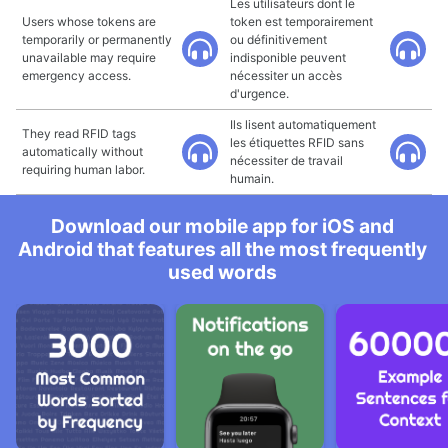
Les utilisateurs dont le
Users whose tokens are
token est temporairement
temporarily or permanently
ou définitivement
unavailable may require
indisponible peuvent
emergency access.
nécessiter un accès
d'urgence.
Ils lisent automatiquement
They read RFID tags
les étiquettes RFID sans
automatically without
nécessiter de travail
requiring human labor.
humain.
Download our mobile app for iOS and
Android that features all the most frequently
used words