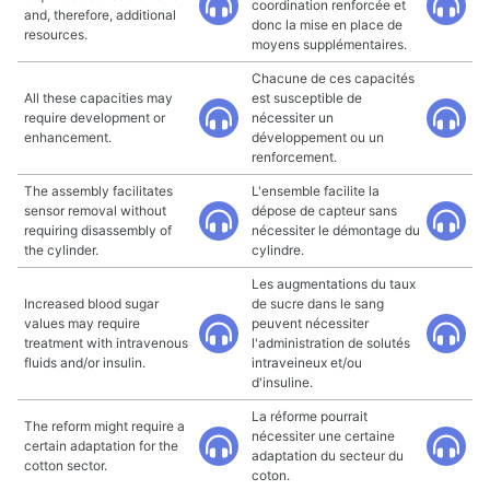
coordination renforcée et
and, therefore, additional
donc la mise en place de
resources.
moyens supplémentaires.
Chacune de ces capacités
All these capacities may
est susceptible de
require development or
nécessiter un
enhancement.
développement ou un
renforcement.
The assembly facilitates
L'ensemble facilite la
sensor removal without
dépose de capteur sans
requiring disassembly of
nécessiter le démontage du
the cylinder.
cylindre.
Les augmentations du taux
Increased blood sugar
de sucre dans le sang
values may require
peuvent nécessiter
treatment with intravenous
l'administration de solutés
fluids and/or insulin.
intraveineux et/ou
d'insuline.
La réforme pourrait
The reform might require a
nécessiter une certaine
certain adaptation for the
adaptation du secteur du
cotton sector.
coton.