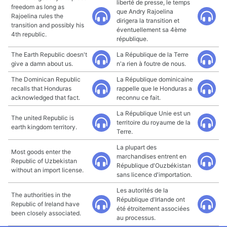
liberté de presse, le temps
freedom as long as
que Andry Rajoelina
Rajoelina rules the
dirigera la transition et
transition and possibly his
éventuellement sa 4ème
4th republic.
république.
The Earth Republic doesn't
La République de la Terre
give a damn about us.
n'a rien à foutre de nous.
The Dominican Republic
La République dominicaine
recalls that Honduras
rappelle que le Honduras a
acknowledged that fact.
reconnu ce fait.
La République Unie est un
The united Republic is
territoire du royaume de la
earth kingdom territory.
Terre.
La plupart des
Most goods enter the
marchandises entrent en
Republic of Uzbekistan
République d'Ouzbékistan
without an import license.
sans licence d'importation.
Les autorités de la
The authorities in the
République d'Irlande ont
Republic of Ireland have
été étroitement associées
been closely associated.
au processus.