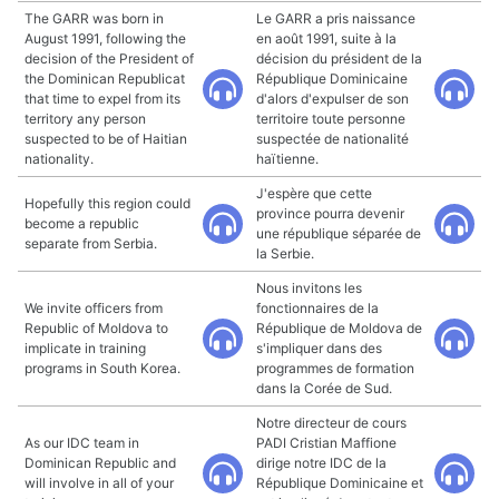
The GARR was born in
Le GARR a pris naissance
August 1991, following the
en août 1991, suite à la
decision of the President of
décision du président de la
the Dominican Republicat
République Dominicaine
that time to expel from its
d'alors d'expulser de son
territory any person
territoire toute personne
suspected to be of Haitian
suspectée de nationalité
nationality.
haïtienne.
J'espère que cette
Hopefully this region could
province pourra devenir
become a republic
une république séparée de
separate from Serbia.
la Serbie.
Nous invitons les
We invite officers from
fonctionnaires de la
Republic of Moldova to
République de Moldova de
implicate in training
s'impliquer dans des
programs in South Korea.
programmes de formation
dans la Corée de Sud.
Notre directeur de cours
As our IDC team in
PADI Cristian Maffione
Dominican Republic and
dirige notre IDC de la
will involve in all of your
République Dominicaine et