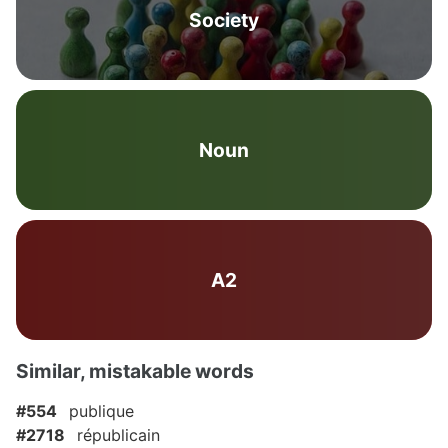
Society
Noun
A2
Similar, mistakable words
#554
publique
#2718
républicain