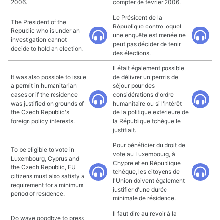
2006.
compter de février 2006.
Le Président de la
The President of the
République contre lequel
Republic who is under an
une enquête est menée ne
investigation cannot
peut pas décider de tenir
decide to hold an election.
des élections.
Il était également possible
It was also possible to issue
de délivrer un permis de
a permit in humanitarian
séjour pour des
cases or if the residence
considérations d'ordre
was justified on grounds of
humanitaire ou si l'intérêt
the Czech Republic's
de la politique extérieure de
foreign policy interests.
la République tchèque le
justifiait.
Pour bénéficier du droit de
To be eligible to vote in
vote au Luxembourg, à
Luxembourg, Cyprus and
Chypre et en République
the Czech Republic, EU
tchèque, les citoyens de
citizens must also satisfy a
l'Union doivent également
requirement for a minimum
justifier d'une durée
period of residence.
minimale de résidence.
Il faut dire au revoir à la
Do wave goodbye to press