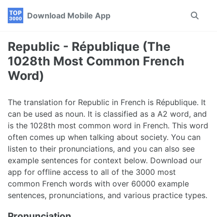
Skip
Skip
Skip
Download Mobile App
Toggle
to
to
to
search
primary
content
footer
navigation
Republic - République (The
1028th Most Common French
Word)
The translation for Republic in French is République. It
can be used as noun. It is classified as a A2 word, and
is the 1028th most common word in French. This word
often comes up when talking about society. You can
listen to their pronunciations, and you can also see
example sentences for context below. Download our
app for offline access to all of the 3000 most
common French words with over 60000 example
sentences, pronunciations, and various practice types.
Pronunciation