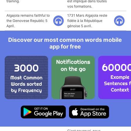
training.
est impliqué dans toutes
vos formations.
Algajola remains faithful to
1731 Mars Algajola reste
the Genovese Republic 5
fidèle à la République
April.
génoise 5 avril.
Discover our most common words mobile
app for free
C'est pourquoi, nous