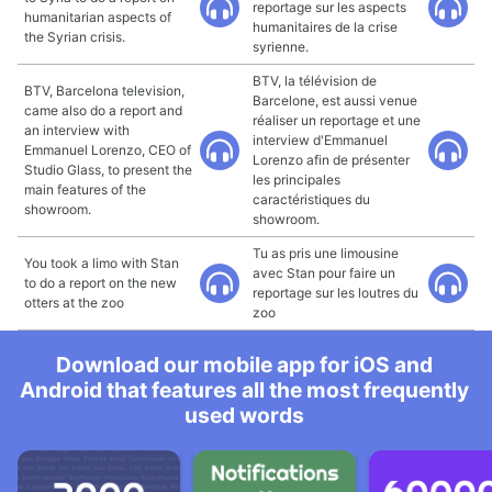
reportage sur les aspects
humanitarian aspects of
humanitaires de la crise
the Syrian crisis.
syrienne.
BTV, la télévision de
BTV, Barcelona television,
Barcelone, est aussi venue
came also do a report and
réaliser un reportage et une
an interview with
interview d'Emmanuel
Emmanuel Lorenzo, CEO of
Lorenzo afin de présenter
Studio Glass, to present the
les principales
main features of the
caractéristiques du
showroom.
showroom.
Tu as pris une limousine
You took a limo with Stan
avec Stan pour faire un
to do a report on the new
reportage sur les loutres du
otters at the zoo
zoo
Download our mobile app for iOS and
Android that features all the most frequently
used words