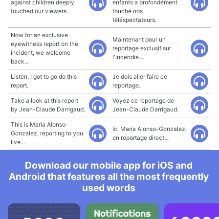
against children deeply
enfants a profondément
touched our viewers.
touché nos
téléspectateurs.
Now for an exclusive
Maintenant pour un
eyewitness report on the
reportage exclusif sur
incident, we welcome
l'incendie...
back...
Listen, I got to go do this
Je dois aller faire ce
report.
reportage.
Take a look at this report
Voyez ce reportage de
by Jean-Claude Darrigaud.
Jean-Claude Darrigaud.
This is Maria Alonso-
Ici Maria Alonso-Gonzalez,
Gonzalez, reporting to you
en reportage direct...
live...
Download our mobile app for iOS and
Android that features all the most frequently
used words