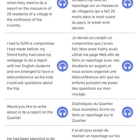
when they tried to do a
reportage sur un massacre
report on the massacre of
de villageois qui a fait 26
26 residents of a village in
morts dans le nord-ouest
the northwest of the
du pays, le week-end
country.
dernier.
Je devais accomplir un
I had to fulfill a compromise
compromise que j'avais
I had made before: my
fait: Mon amie Kathy avait
friend Kathy had used my
utilisé ma page Web afin de
webpage to do a report
faire un reportage avec ses
with her English students
étudiants en anglais et
and we arranged to have a
nous avions organisé une
teleconference so the kids
téléconférence afin que les
could ask questions about
enfants puissent me poser
the trip.
des questions sur mon
voyage.
Statistiques du Quartier
Would you like to write
Vous souhaitez écrire ou
about or do a report on the
faire un reportage sur le
Quartier
Quartier
Il avait pour projet de
réaliser un reportage sur les
He had been planning to do