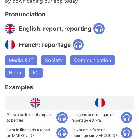
by downloading our app today.
Pronunciation
English: report, reporting
French: reportage
Media & IT
Society
Communication
Noun
B2
Examples
People believe this report
Les gens pensent que ce
to be true.
reportage est vrai.
I would like to do a report
Je voudrais faire un
on MARXGUIDE.
reportage sur MARXGUIDE.