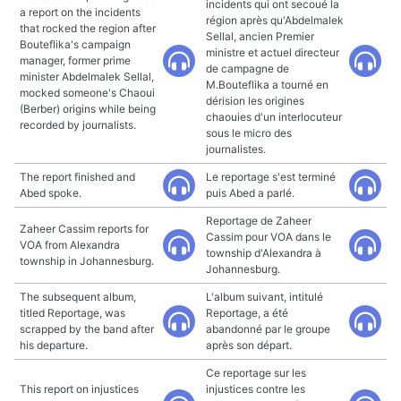
incidents qui ont secoué la
a report on the incidents
région après qu'Abdelmalek
that rocked the region after
Sellal, ancien Premier
Bouteflika's campaign
ministre et actuel directeur
manager, former prime
de campagne de
minister Abdelmalek Sellal,
M.Bouteflika a tourné en
mocked someone's Chaoui
dérision les origines
(Berber) origins while being
chaouies d'un interlocuteur
recorded by journalists.
sous le micro des
journalistes.
The report finished and
Le reportage s'est terminé
Abed spoke.
puis Abed a parlé.
Reportage de Zaheer
Zaheer Cassim reports for
Cassim pour VOA dans le
VOA from Alexandra
township d'Alexandra à
township in Johannesburg.
Johannesburg.
The subsequent album,
L'album suivant, intitulé
titled Reportage, was
Reportage, a été
scrapped by the band after
abandonné par le groupe
his departure.
après son départ.
Ce reportage sur les
This report on injustices
injustices contre les