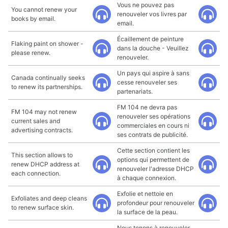
Vous ne pouvez pas
You cannot renew your
renouveler vos livres par
books by email.
email.
Écaillement de peinture
Flaking paint on shower -
dans la douche - Veuillez
please renew.
renouveler.
Un pays qui aspire à sans
Canada continually seeks
cesse renouveler ses
to renew its partnerships.
partenariats.
FM 104 ne devra pas
FM 104 may not renew
renouveler ses opérations
current sales and
commerciales en cours ni
advertising contracts.
ses contrats de publicité.
Cette section contient les
This section allows to
options qui permettent de
renew DHCP address at
renouveler l'adresse DHCP
each connection.
à chaque connexion.
Exfolie et nettoie en
Exfoliates and deep cleans
profondeur pour renouveler
to renew surface skin.
la surface de la peau.
Nous tenons à renouveler