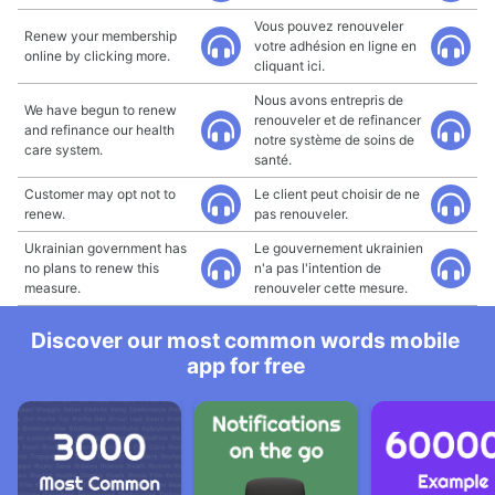
Vous pouvez renouveler
Renew your membership
votre adhésion en ligne en
online by clicking more.
cliquant ici.
Nous avons entrepris de
We have begun to renew
renouveler et de refinancer
and refinance our health
notre système de soins de
care system.
santé.
Customer may opt not to
Le client peut choisir de ne
renew.
pas renouveler.
Ukrainian government has
Le gouvernement ukrainien
no plans to renew this
n'a pas l'intention de
measure.
renouveler cette mesure.
Discover our most common words mobile
app for free