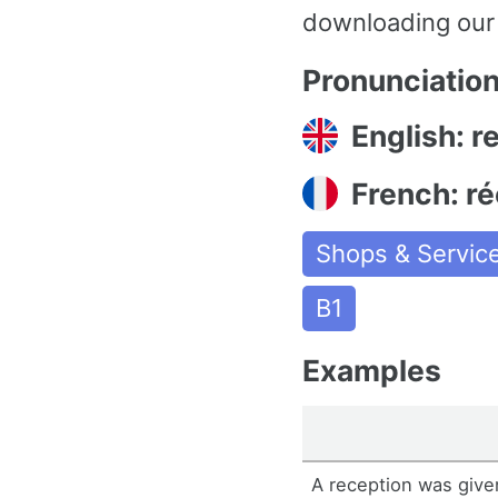
downloading our
Pronunciatio
English: r
French: r
Shops & Servic
B1
Examples
A reception was give