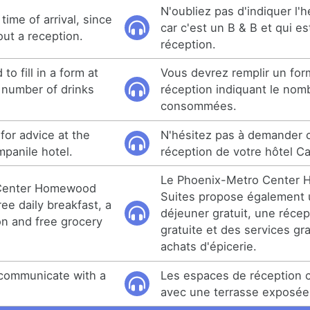
N'oubliez pas d'indiquer l'h
time of arrival, since
car c'est un B & B et qui e
out a reception.
réception.
o fill in a form at
Vous devrez remplir un form
e number of drinks
réception indiquant le nom
consommées.
 for advice at the
N'hésitez pas à demander c
mpanile hotel.
réception de votre hôtel C
Le Phoenix-Metro Center
Center Homewood
Suites propose également u
ree daily breakfast, a
déjeuner gratuit, une récep
on and free grocery
gratuite et des services gr
achats d'épicerie.
 communicate with a
Les espaces de réception
avec une terrasse exposée 