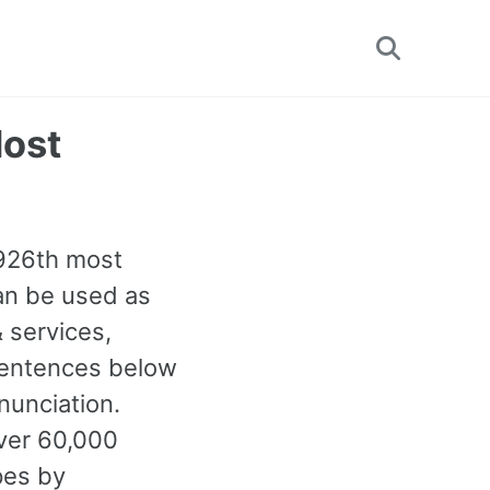
Toggle
search
Most
1926th most
can be used as
 services,
 sentences below
nunciation.
ver 60,000
pes by