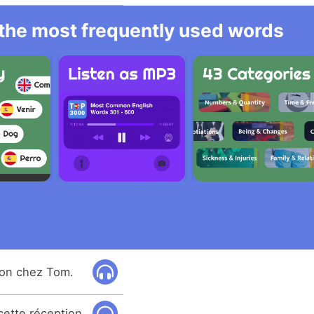
l the most frequently used words
ion chez Tom.
cette réception