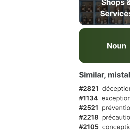
Shops 
Service
Noun
Similar, mist
#2821
déceptio
#1134
exceptio
#2521
préventi
#2218
précauti
#2105
concepti