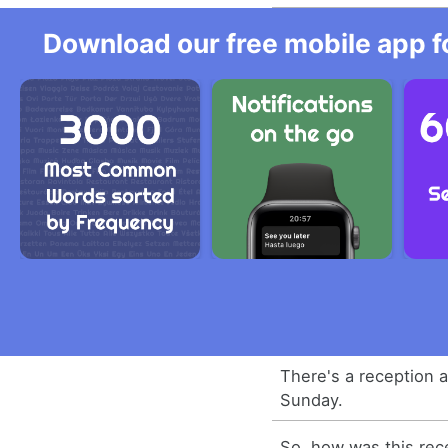
Download our free mobile app fo
There's a reception a
Sunday.
So, how was this rec