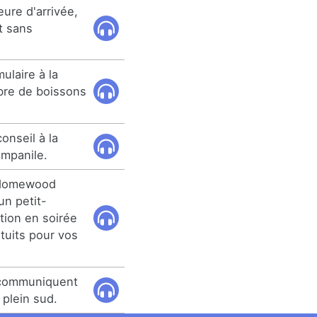
eure d'arrivée,
st sans
ulaire à la
bre de boissons
onseil à la
ampanile.
 Homewood
n petit-
tion en soirée
atuits pour vos
 communiquent
plein sud.