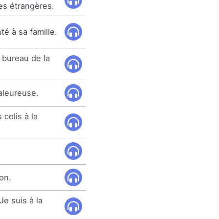
res étrangères.
té à sa famille.
u bureau de la
aleureuse.
 colis à la
ion.
e suis à la