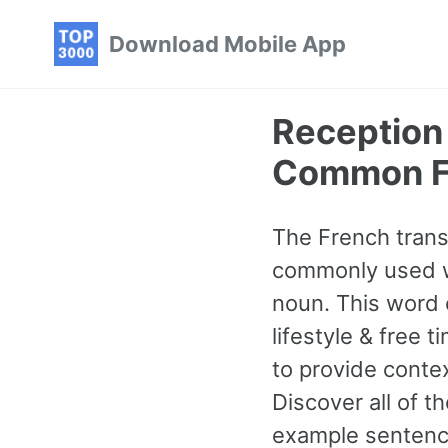
Skip
Skip
Skip
Download Mobile App
to
to
to
primary
content
footer
navigation
Reception
Common F
The French transl
commonly used wo
noun. This word 
lifestyle & free
to provide contex
Discover all of
example sentence