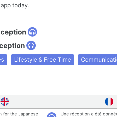
 app today.
n
eception
éception
es
Lifestyle & Free Time
Communicati
n for the Japanese
Une réception a été donnée