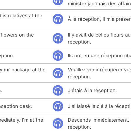
ministre japonais des affai
is relatives at the
À la réception, il m'a présen
 flowers on the
Il y avait de belles fleurs a
réception.
ption.
Ils ont eu une réception ch
your package at the
Veuillez venir récupérer vos
réception.
n.
J'étais à la réception.
reception desk.
J'ai laissé la clé à la récept
iately. I'm at the
Descends immédiatement. J
réception.