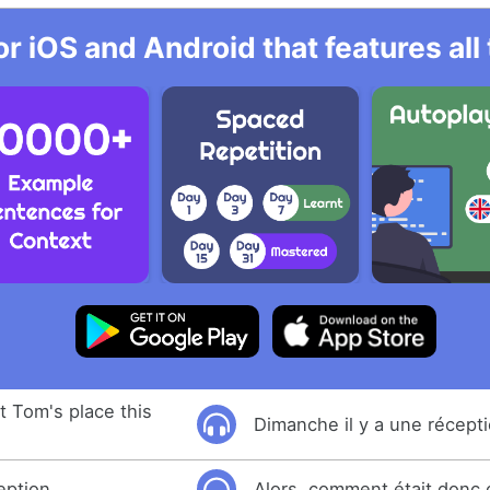
r iOS and Android that features al
t Tom's place this
Dimanche il y a une récept
eption
Alors, comment était donc 