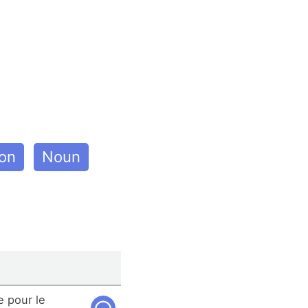
on
Noun
 pour le