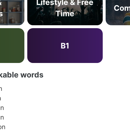
&
Lifestyle & Free
Com
s
Time
B1
akable words
n
n
on
on
on