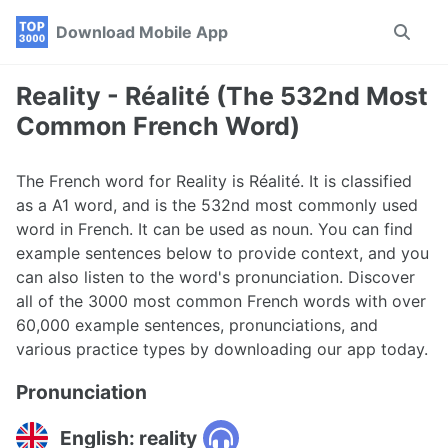
Skip
Skip
Skip
Download Mobile App
Toggle
to
to
to
search
primary
content
footer
navigation
Reality - Réalité (The 532nd Most
Common French Word)
The French word for Reality is Réalité. It is classified
as a A1 word, and is the 532nd most commonly used
word in French. It can be used as noun. You can find
example sentences below to provide context, and you
can also listen to the word's pronunciation. Discover
all of the 3000 most common French words with over
60,000 example sentences, pronunciations, and
various practice types by downloading our app today.
Pronunciation
English: reality