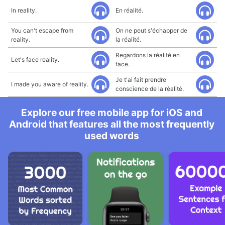
In reality.
En réalité.
You can't escape from
On ne peut s'échapper de
reality.
la réalité.
Regardons la réalité en
Let's face reality.
face.
Je t'ai fait prendre
I made you aware of reality.
conscience de la réalité.
Explore our free mobile app for iOS and
Android that features all the most frequently
used words