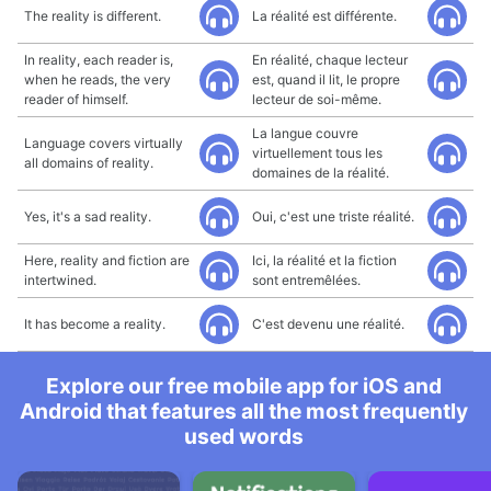
The reality is different.
La réalité est différente.
In reality, each reader is,
En réalité, chaque lecteur
when he reads, the very
est, quand il lit, le propre
reader of himself.
lecteur de soi-même.
La langue couvre
Language covers virtually
virtuellement tous les
all domains of reality.
domaines de la réalité.
Yes, it's a sad reality.
Oui, c'est une triste réalité.
Here, reality and fiction are
Ici, la réalité et la fiction
intertwined.
sont entremêlées.
It has become a reality.
C'est devenu une réalité.
Explore our free mobile app for iOS and
Android that features all the most frequently
used words