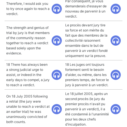
Par conséquent, je vous
Therefore, I would ask you
demanderais d'essayer de
to try once again to reach a
nouveau de parvenir à un
verdict.
verdict.
Le procès devant jury tire
The strength and genius of
sa force et son mérite du
trial by jury is that members
fait que des membres de la
of the community reason
collectivité raisonnent
together to reach a verdict
ensemble dans le but de
based solely upon the
parvenir à un verdict fondé
evidence.
uniquement sur la preuve.
18 There has always been
18 Les juges ont toujours
a strong judicial urge to
fortement senti le besoin
assist, or indeed in the
d'aider, ou même, dans les
early days to compel, a jury
premiers temps, de forcer le
to reach a verdict.
jury à parvenir à un verdict.
Le 18 juillet 2005, après un
On 18 July 2005 following
second procès (le jury du
a retrial (the jury were
premier procès n'avait pu
unable to reach a verdict at
parvenir à un verdict), il a
an earlier trial) he was
été condamné à l'unanimité
unanimously convicted of
pour les deux chefs
both counts.
d'inculpation.