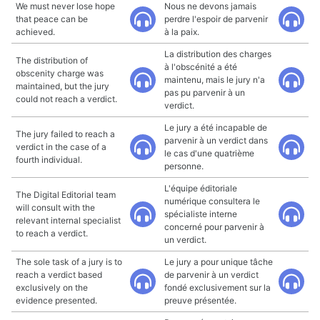
We must never lose hope
Nous ne devons jamais
that peace can be
perdre l'espoir de parvenir
achieved.
à la paix.
La distribution des charges
The distribution of
à l'obscénité a été
obscenity charge was
maintenu, mais le jury n'a
maintained, but the jury
pas pu parvenir à un
could not reach a verdict.
verdict.
Le jury a été incapable de
The jury failed to reach a
parvenir à un verdict dans
verdict in the case of a
le cas d'une quatrième
fourth individual.
personne.
L'équipe éditoriale
The Digital Editorial team
numérique consultera le
will consult with the
spécialiste interne
relevant internal specialist
concerné pour parvenir à
to reach a verdict.
un verdict.
The sole task of a jury is to
Le jury a pour unique tâche
reach a verdict based
de parvenir à un verdict
exclusively on the
fondé exclusivement sur la
evidence presented.
preuve présentée.