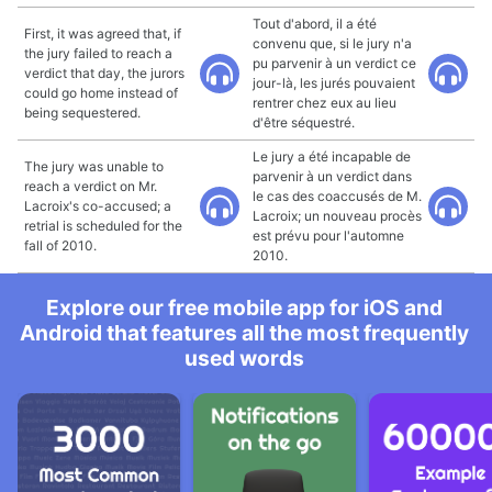
Tout d'abord, il a été
First, it was agreed that, if
convenu que, si le jury n'a
the jury failed to reach a
pu parvenir à un verdict ce
verdict that day, the jurors
jour-là, les jurés pouvaient
could go home instead of
rentrer chez eux au lieu
being sequestered.
d'être séquestré.
Le jury a été incapable de
The jury was unable to
parvenir à un verdict dans
reach a verdict on Mr.
le cas des coaccusés de M.
Lacroix's co-accused; a
Lacroix; un nouveau procès
retrial is scheduled for the
est prévu pour l'automne
fall of 2010.
2010.
Explore our free mobile app for iOS and
Android that features all the most frequently
used words