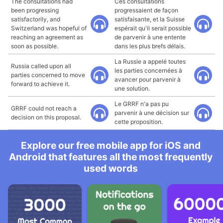
The consultations had
Ces consultations
been progressing
progressaient de façon
satisfactorily, and
satisfaisante, et la Suisse
Switzerland was hopeful of
espérait qu'il serait possible
reaching an agreement as
de parvenir à une entente
soon as possible.
dans les plus brefs délais.
La Russie a appelé toutes
Russia called upon all
les parties concernées à
parties concerned to move
avancer pour parvenir à
forward to achieve it.
une solution.
Le GRRF n'a pas pu
GRRF could not reach a
parvenir à une décision sur
decision on this proposal.
cette proposition.
Explore our free mobile app for iOS and
Android that features all the most frequently
used words