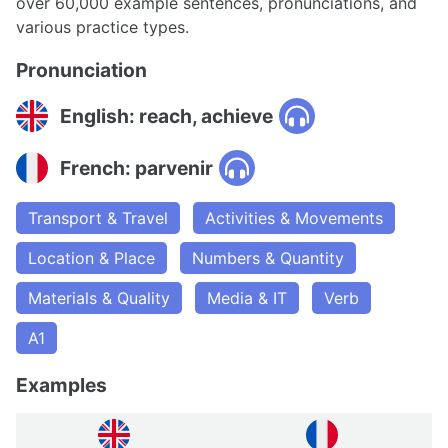
over 60,000 example sentences, pronunciations, and
various practice types.
Pronunciation
English: reach, achieve
French: parvenir
Transport & Travel
Activities & Movements
Location & Place
Numbers & Quantity
Materials & Quality
Media & IT
Verb
A1
Examples