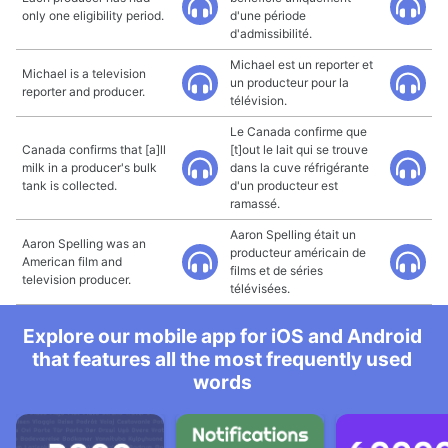
only one eligibility period.
d'une période
d'admissibilité.
Michael est un reporter et
Michael is a television
un producteur pour la
reporter and producer.
télévision.
Le Canada confirme que
Canada confirms that [a]ll
[t]out le lait qui se trouve
milk in a producer's bulk
dans la cuve réfrigérante
tank is collected.
d'un producteur est
ramassé.
Aaron Spelling était un
Aaron Spelling was an
producteur américain de
American film and
films et de séries
television producer.
télévisées.
Explore our mobile app for iOS and Android
that features all the most frequently used
words