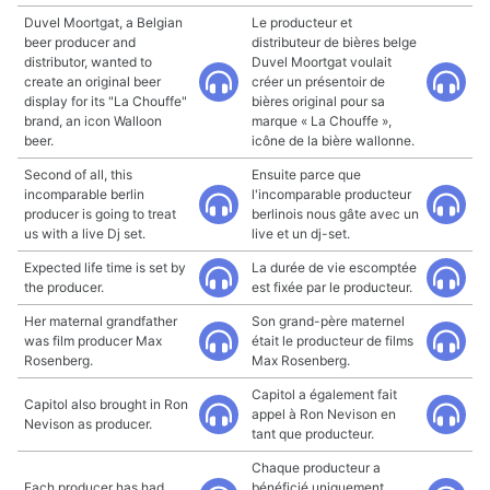
Duvel Moortgat, a Belgian
Le producteur et
beer producer and
distributeur de bières belge
distributor, wanted to
Duvel Moortgat voulait
create an original beer
créer un présentoir de
display for its "La Chouffe"
bières original pour sa
brand, an icon Walloon
marque « La Chouffe »,
beer.
icône de la bière wallonne.
Second of all, this
Ensuite parce que
incomparable berlin
l'incomparable producteur
producer is going to treat
berlinois nous gâte avec un
us with a live Dj set.
live et un dj-set.
Expected life time is set by
La durée de vie escomptée
the producer.
est fixée par le producteur.
Her maternal grandfather
Son grand-père maternel
was film producer Max
était le producteur de films
Rosenberg.
Max Rosenberg.
Capitol a également fait
Capitol also brought in Ron
appel à Ron Nevison en
Nevison as producer.
tant que producteur.
Chaque producteur a
Each producer has had
bénéficié uniquement