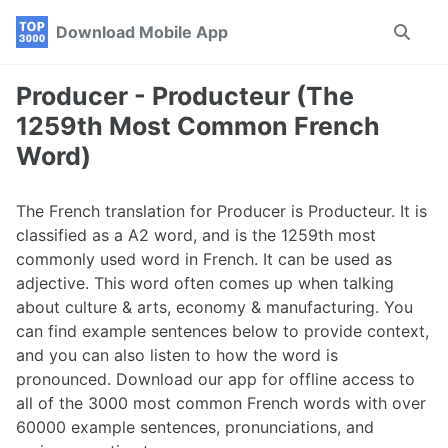
Skip
Skip
Skip
Download Mobile App
Toggle
to
to
to
search
primary
content
footer
navigation
Producer - Producteur (The
1259th Most Common French
Word)
The French translation for Producer is Producteur. It is
classified as a A2 word, and is the 1259th most
commonly used word in French. It can be used as
adjective. This word often comes up when talking
about culture & arts, economy & manufacturing. You
can find example sentences below to provide context,
and you can also listen to how the word is
pronounced. Download our app for offline access to
all of the 3000 most common French words with over
60000 example sentences, pronunciations, and