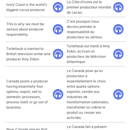
La Côte d'Ivoire est le
Ivory Coast is the world's
premier producteur mondial
biggest cocoa producer.
de cacao.
C'est pourquoi nous
This is why we must be
devons prendre la
serious about producer
responsabilité du
responsibility.
producteur au sérieux.
Turteltaub est marié à Amy
Turteltaub is married to
Eldon, écrivain et
British television writer and
producteur de télévision
producer Amy Eldon.
britannique.
Le Canada pose qu'un
producteur a
Canada posits a producer
essentiellement le choix
having essentially four
entre quatre options:
options: export, sell to
exporter, vendre aux
domestic processors,
industries de
process itself, or go out of
transformation nationales,
business.
transformer lui-même le
produit ou cesser ses
activités.
Le Canada fait à présent
Now, Canada argues that