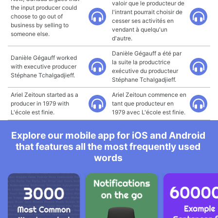
valoir que le producteur de
the input producer could
l'intrant pourrait choisir de
choose to go out of
cesser ses activités en
business by selling to
vendant à quelqu'un
someone else.
d'autre.
Danièle Gégauff a été par
Danièle Gégauff worked
la suite la productrice
with executive producer
exécutive du producteur
Stéphane Tchalgadjieff.
Stéphane Tchalgadjieff.
Ariel Zeitoun started as a
Ariel Zeitoun commence en
producer in 1979 with
tant que producteur en
L'école est finie.
1979 avec L'école est finie.
Explore our mobile app for iOS and Android
that features all the most frequently used
words