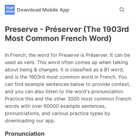
Skip
Skip
Skip
Download Mobile App
Toggle
to
to
to
search
primary
content
footer
navigation
Preserve - Préserver (The 1903rd
Most Common French Word)
In French, the word for Preserve is Préserver. It can be
used as verb. This word often comes up when talking
about being & changes. It is classified as a B1 word,
and is the 1903rd most common word in French. You
can find example sentences below to provide context,
and you can also listen to the word's pronunciation.
Practice this and the other 3000 most common French
words with over 60000 example sentences,
pronunciations, and various practice types by
downloading our app.
Pronunciation