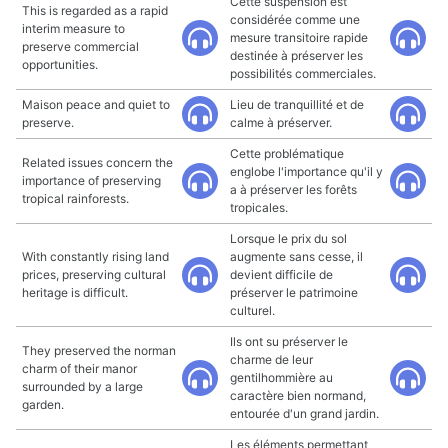
Cette suspension est
This is regarded as a rapid
considérée comme une
interim measure to
mesure transitoire rapide
preserve commercial
destinée à préserver les
opportunities.
possibilités commerciales.
Maison peace and quiet to
Lieu de tranquillité et de
preserve.
calme à préserver.
Cette problématique
Related issues concern the
englobe l'importance qu'il y
importance of preserving
a à préserver les forêts
tropical rainforests.
tropicales.
Lorsque le prix du sol
With constantly rising land
augmente sans cesse, il
prices, preserving cultural
devient difficile de
heritage is difficult.
préserver le patrimoine
culturel.
Ils ont su préserver le
They preserved the norman
charme de leur
charm of their manor
gentilhommière au
surrounded by a large
caractère bien normand,
garden.
entourée d'un grand jardin.
Les éléments permettant