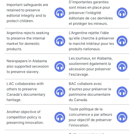
D'importantes garanties
Important safeguards are
sont mises en place pour
retained to preserve
préserver l'intégrité
editorial integrity and to
éditoriale de ces dernières
protect children.
et protéger les mineurs.
Argentina rejects seeking
L'Argentine rejette l'idée
to preserve the internal
qu'elle cherche à préserver
market for domestic
le marché intérieur pour les
products.
produits nationaux.
Les journaux, en Alabama,
Newspapers in Alabama
soutiennent également la
also supported secession
sécession pour préserver
to preserve slavery.
l'esclavage.
LAC collaborates with
BAC collabore avec
others to preserve
d'autres pour préserver le
Canada's documentary
patrimoine documentaire
heritage.
du Canada.
Toute politique de la
Another objective of
concurrence a par ailleurs
competition policy is
pour objectif de préserver
preserving innovation.
l'innovation.