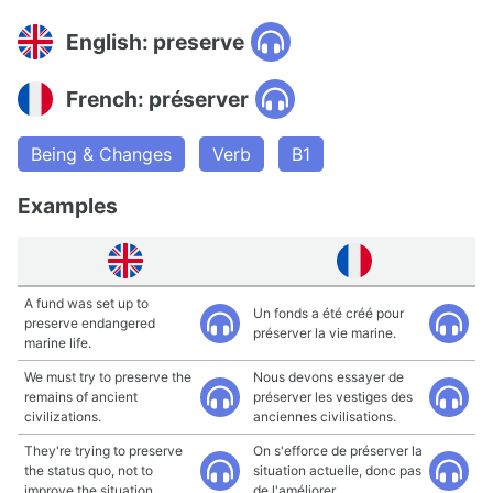
English: preserve
French: préserver
Being & Changes
Verb
B1
Examples
A fund was set up to
Un fonds a été créé pour
preserve endangered
préserver la vie marine.
marine life.
We must try to preserve the
Nous devons essayer de
remains of ancient
préserver les vestiges des
civilizations.
anciennes civilisations.
They're trying to preserve
On s'efforce de préserver la
the status quo, not to
situation actuelle, donc pas
improve the situation.
de l'améliorer.