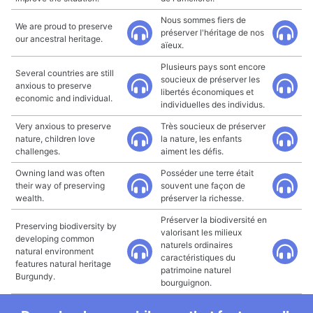
Nous sommes fiers de
We are proud to preserve
préserver l'héritage de nos
our ancestral heritage.
aïeux.
Plusieurs pays sont encore
Several countries are still
soucieux de préserver les
anxious to preserve
libertés économiques et
economic and individual.
individuelles des individus.
Very anxious to preserve
Très soucieux de préserver
nature, children love
la nature, les enfants
challenges.
aiment les défis.
Owning land was often
Posséder une terre était
their way of preserving
souvent une façon de
wealth.
préserver la richesse.
Préserver la biodiversité en
Preserving biodiversity by
valorisant les milieux
developing common
naturels ordinaires
natural environment
caractéristiques du
features natural heritage
patrimoine naturel
Burgundy.
bourguignon.