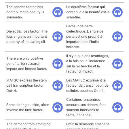
The second factor that
Le deuxième facteur qui
contributes to beauty is
contribue à la beauté est la
symmetry.
symétrie.
Facteur de perte
Dielectric loss factor: The
diélectrique: L'angle de
loss angle is an important
perte est une propriété
property of insulating oil.
importante de l'huile
isolante.
Il n'y a que des avantages,
There are only positive
à la fois pour l'incidence
benefits, for research
sur la recherche et le
impact and impact factor.
facteur d'impact.
MAFSC express the stem
Les MAFSC expriment le
cell transcription factor
facteur de transcription de
Oct-4.
cellules souches Oct-4.
Certaines rencontres
Some dating outside, often
amoureuses dehors, font
involve the luck factor.
souvent intervenir le
facteur chance.
The demand from emerging
Enfin la demande émanant