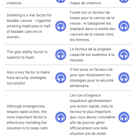
violence.
risque de violence.
Fumer est un facteur de
Smoking is a risk factor for
risque pour le cancer de la
bladder cancer - cigarette
vessie : le tabagisme est
smoking implicates in half
impliqué dans la moitié des
of bladder cancers in
cancers de la vessie chez
women.
les femmes.
Le facteur de la poignée-
The grip-ability factor is
capacité est supérieur à la
superior to foam.
mousse.
C'est aussi un facteur clé
Also a key factor to make
pour que réussissent les
food security strategies
stratégies pour la sécurité
successful.
alimentaire.
Les cas d'urgence
requièrent généralement
Although emergencies
une action rapide, mais le
require rapid action, the
facteur le plus important
most important factor in
que vous devez considérer
effectively handling the
afin de pouvoir gérer
situation is to keep calm.
efficacement une telle
situation est de rester