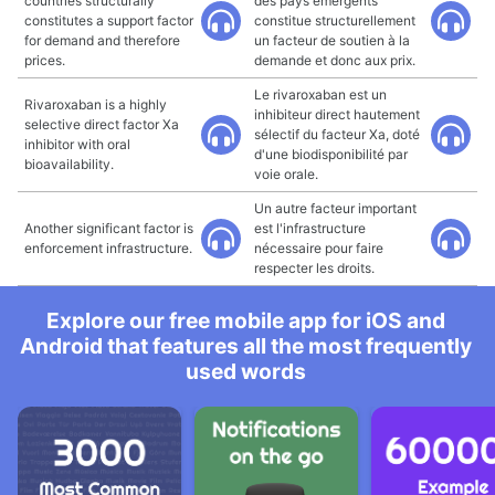
countries structurally
des pays émergents
constitutes a support factor
constitue structurellement
for demand and therefore
un facteur de soutien à la
prices.
demande et donc aux prix.
Le rivaroxaban est un
Rivaroxaban is a highly
inhibiteur direct hautement
selective direct factor Xa
sélectif du facteur Xa, doté
inhibitor with oral
d'une biodisponibilité par
bioavailability.
voie orale.
Un autre facteur important
Another significant factor is
est l'infrastructure
enforcement infrastructure.
nécessaire pour faire
respecter les droits.
Explore our free mobile app for iOS and
Android that features all the most frequently
used words