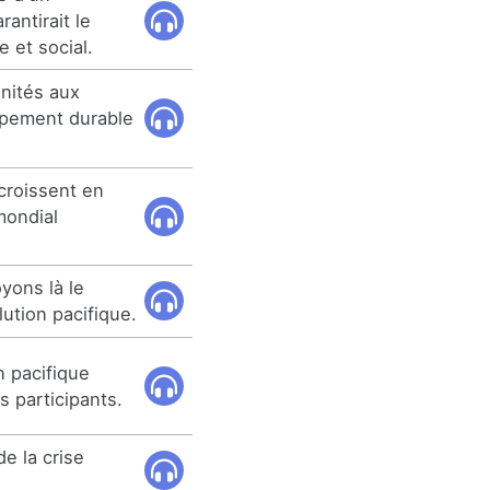
antirait le
et social.
unités aux
ppement durable
é croissent en
mondial
yons là le
tion pacifique.
n pacifique
 participants.
de la crise