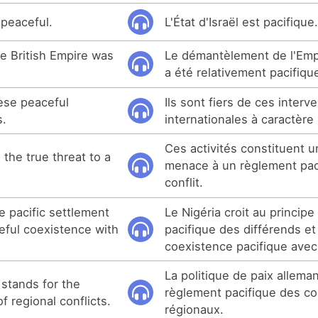
 peaceful.
L'État d'Israël est pacifique
he British Empire was
Le démantèlement de l'Emp
a été relativement pacifiqu
ese peaceful
Ils sont fiers de ces interv
s.
internationales à caractère 
Ces activités constituent u
 the true threat to a
menace à un règlement pac
conflit.
he pacific settlement
Le Nigéria croit au princip
eful coexistence with
pacifique des différends et
coexistence pacifique avec
La politique de paix allema
stands for the
règlement pacifique des con
f regional conflicts.
régionaux.