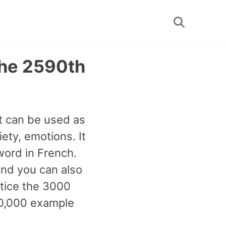
Toggle
search
The 2590th
It can be used as
ety, emotions. It
word in French.
and you can also
ctice the 3000
60,000 example