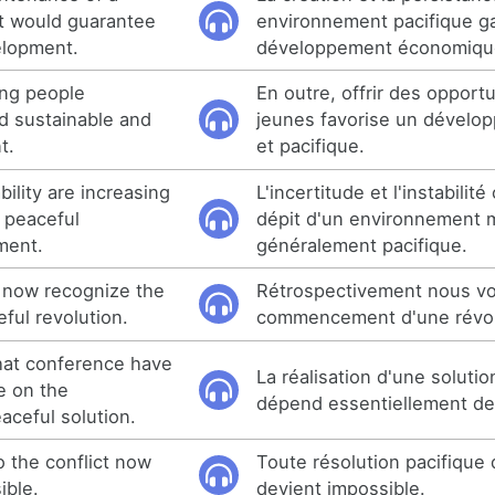
t would guarantee
environnement pacifique gar
elopment.
développement économique 
ung people
En outre, offrir des opport
d sustainable and
jeunes favorise un dévelo
t.
et pacifique.
bility are increasing
L'incertitude et l'instabilit
y peaceful
dépit d'un environnement 
ment.
généralement pacifique.
 now recognize the
Rétrospectivement nous vo
ful revolution.
commencement d'une révolu
that conference have
La réalisation d'une solutio
e on the
dépend essentiellement des
aceful solution.
o the conflict now
Toute résolution pacifique 
ible.
devient impossible.