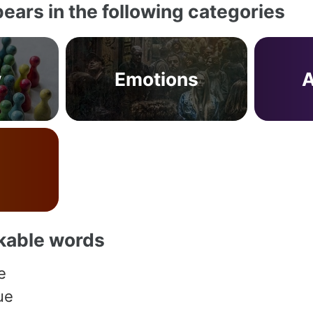
ears in the following categories
y
Emotions
A
akable words
e
ue