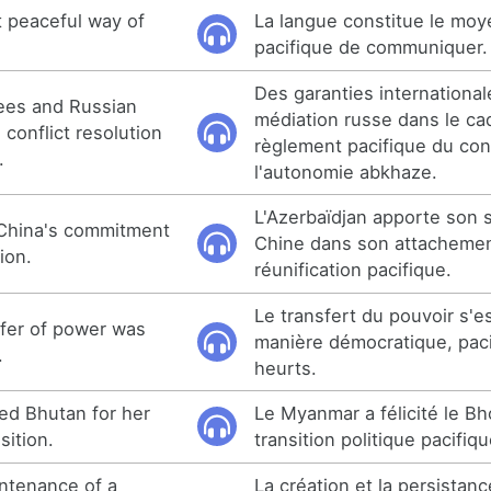
 peaceful way of
La langue constitue le moy
pacifique de communiquer.
Des garanties international
tees and Russian
médiation russe dans le ca
 conflict resolution
règlement pacifique du conf
.
l'autonomie abkhaze.
L'Azerbaïdjan apporte son s
 China's commitment
Chine dans son attachemen
ion.
réunification pacifique.
Le transfert du pouvoir s'es
fer of power was
manière démocratique, paci
.
heurts.
ed Bhutan for her
Le Myanmar a félicité le B
sition.
transition politique pacifiqu
ntenance of a
La création et la persistan