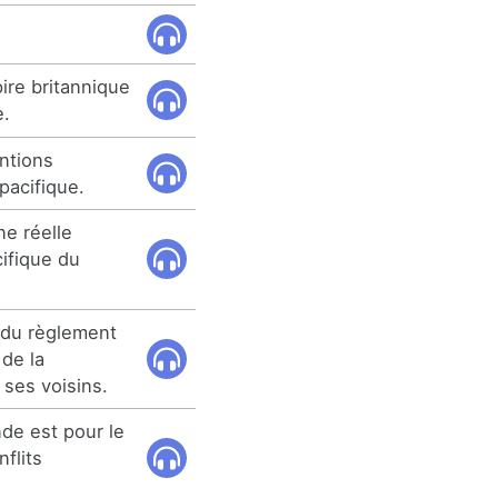
.
ire britannique
e.
entions
pacifique.
ne réelle
ifique du
e du règlement
 de la
 ses voisins.
nde est pour le
flits