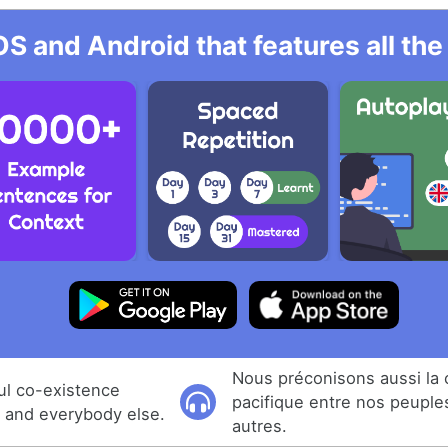
OS and Android that features all t
Nous préconisons aussi la
ul co-existence
pacifique entre nos peuples
 and everybody else.
autres.