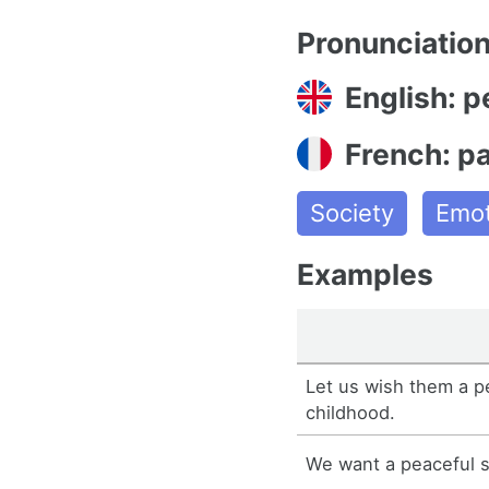
Pronunciatio
English: p
French: pa
Society
Emot
Examples
Let us wish them a p
childhood.
We want a peaceful s