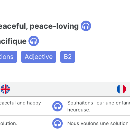
n
eaceful, peace-loving
cifique
ions
Adjective
B2
eaceful and happy
Souhaitons-leur une enfanc
heureuse.
olution.
Nous voulons une solution 