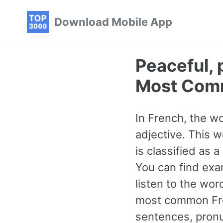
Skip
Skip
Skip
Download Mobile App
to
to
to
primary
content
footer
navigation
Peaceful, 
Most Com
In French, the wo
adjective. This 
is classified as
You can find exa
listen to the wo
most common Fre
sentences, pronu