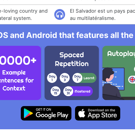
e-loving country and
El Salvador est un pays paci
ateral system.
au multilatéralisme.
OS and Android that features all t