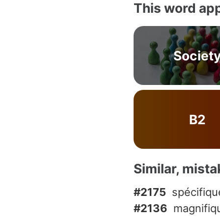
This word app
Societ
B2
Similar, mist
#2175
spécifiqu
#2136
magnifiq