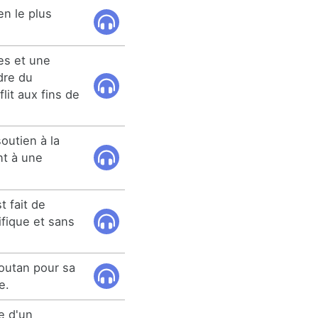
en le plus
es et une
dre du
lit aux fins de
outien à la
t à une
t fait de
fique et sans
houtan pour sa
e.
ce d'un