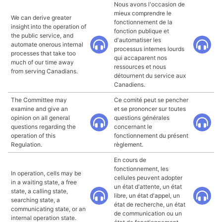
Nous avons l'occasion de
mieux comprendre le
We can derive greater
fonctionnement de la
insight into the operation of
fonction publique et
the public service, and
d'automatiser les
automate onerous internal
processus internes lourds
processes that take too
qui accaparent nos
much of our time away
ressources et nous
from serving Canadians.
détournent du service aux
Canadiens.
The Committee may
Ce comité peut se pencher
examine and give an
et se prononcer sur toutes
opinion on all general
questions générales
questions regarding the
concernant le
operation of this
fonctionnement du présent
Regulation.
règlement.
En cours de
fonctionnement, les
In operation, cells may be
cellules peuvent adopter
in a waiting state, a free
un état d'attente, un état
state, a calling state,
libre, un état d'appel, un
searching state, a
état de recherche, un état
communicating state, or an
de communication ou un
internal operation state.