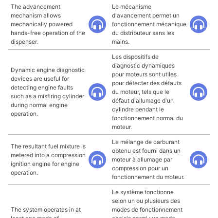
The advancement
Le mécanisme
mechanism allows
d'avancement permet un
mechanically powered
fonctionnement mécanique
hands-free operation of the
du distributeur sans les
dispenser.
mains.
Les dispositifs de
diagnostic dynamiques
Dynamic engine diagnostic
pour moteurs sont utiles
devices are useful for
pour détecter des défauts
detecting engine faults
du moteur, tels que le
such as a misfiring cylinder
défaut d'allumage d'un
during normal engine
cylindre pendant le
operation.
fonctionnement normal du
moteur.
Le mélange de carburant
The resultant fuel mixture is
obtenu est fourni dans un
metered into a compression
moteur à allumage par
ignition engine for engine
compression pour un
operation.
fonctionnement du moteur.
Le système fonctionne
selon un ou plusieurs des
The system operates in at
modes de fonctionnement