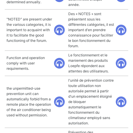
determined annually.
année.
Des « NOTES » sont
"NOTED" are present under
présentent sous les
the various categories, it is
différentes catégories, il est
important to acquaint with
important d'en prendre
it to facilitate the good
connaissance pour faciliter
functioning of the forum.
le bon fonctionnement du
forum.
Le fonctionnement et le
Function and operation
maniement des produits
comply with user
Loepfe répondent aux
requirements.
attentes des utilisateurs.
l'unité de prévention contre
toute utilisation non
the unpermitted-use
autorisée permet à partir
prevention unit can
d'un emplacement éloigné
automatically forbid from a
de bloquer
remote place the operation
automatiquement le
of the air conditioner being
fonctionnement du
used without permission.
climatiseur employé sans
autorisation.
Prévention des