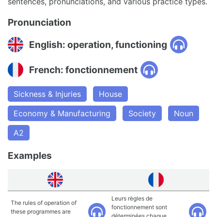
sentences, pronunciations, and various practice types.
Pronunciation
English: operation, functioning
French: fonctionnement
Sickness & Injuries
House
Economy & Manufacturing
Society
Noun
A2
Examples
Leurs règles de
The rules of operation of
fonctionnement sont
these programmes are
déterminées chaque