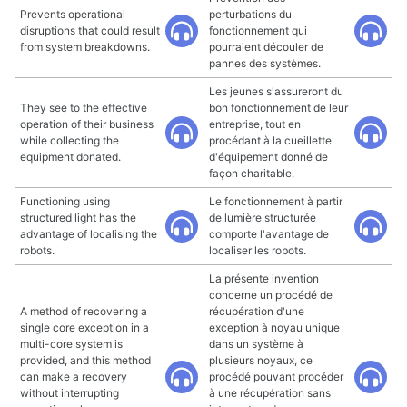
Prevents operational
perturbations du
disruptions that could result
fonctionnement qui
from system breakdowns.
pourraient découler de
pannes des systèmes.
Les jeunes s'assureront du
They see to the effective
bon fonctionnement de leur
operation of their business
entreprise, tout en
while collecting the
procédant à la cueillette
equipment donated.
d'équipement donné de
façon charitable.
Functioning using
Le fonctionnement à partir
structured light has the
de lumière structurée
advantage of localising the
comporte l'avantage de
robots.
localiser les robots.
La présente invention
concerne un procédé de
A method of recovering a
récupération d'une
single core exception in a
exception à noyau unique
multi-core system is
dans un système à
provided, and this method
plusieurs noyaux, ce
can make a recovery
procédé pouvant procéder
without interrupting
à une récupération sans