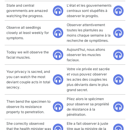
State and central
L'état et les gouvernements
governments are amazed
centraux sont stupéfiés à
watching the progress.
observer le progrès.
Observer attentivement
Observe all seedlings
toutes les plantules au
closely at least weekly for
moins chaque semaine à la
symptoms.
recherche de symptômes.
Aujourd'hui, nous allons
Today we will observe the
observer les muscles
facial muscles.
faciaux.
Votre vie privée est sacrée
Your privacy is sacred, and
et vous pouvez observer
you can watch the most
les actes des couples les
deviant couple acts in total
plus déviants dans le plus
secrecy.
grand secret.
Pliez alors le spécimen
Then bend the specimen to
pour observer sa propriété
observe its resistance
de résistance à la
property to penetration.
pénétration.
She correctly observed
Elle a fait observer à juste
that the health minister was
titre que la ministre de la