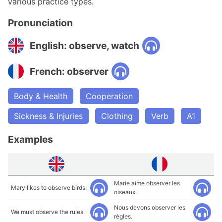
various practice types.
Pronunciation
English: observe, watch
French: observer
Body & Health
Cooperation
Sickness & Injuries
Clothing
Verb
A1
Examples
Marie aime observer les
Mary likes to observe birds.
oiseaux.
Nous devons observer les
We must observe the rules.
règles.