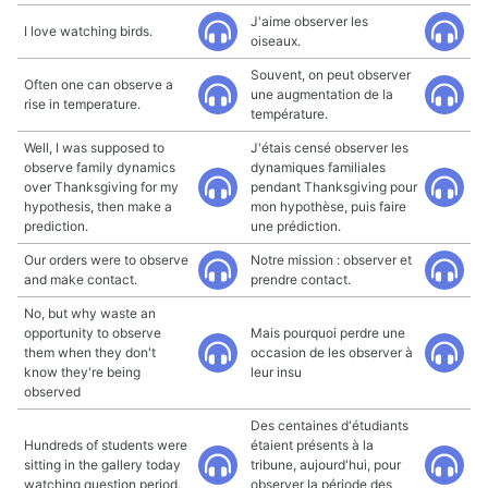
J'aime observer les
I love watching birds.
oiseaux.
Souvent, on peut observer
Often one can observe a
une augmentation de la
rise in temperature.
température.
Well, I was supposed to
J'étais censé observer les
observe family dynamics
dynamiques familiales
over Thanksgiving for my
pendant Thanksgiving pour
hypothesis, then make a
mon hypothèse, puis faire
prediction.
une prédiction.
Our orders were to observe
Notre mission : observer et
and make contact.
prendre contact.
No, but why waste an
opportunity to observe
Mais pourquoi perdre une
them when they don't
occasion de les observer à
know they're being
leur insu
observed
Des centaines d'étudiants
Hundreds of students were
étaient présents à la
sitting in the gallery today
tribune, aujourd'hui, pour
watching question period.
observer la période des