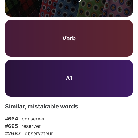
Verb
A1
Similar, mistakable words
#664
conserver
#695
réserver
#2687
observateur