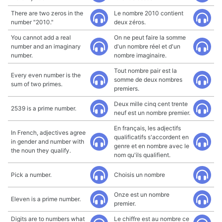
There are two zeros in the
Le nombre 2010 contient
number "2010."
deux zéros.
You cannot add a real
On ne peut faire la somme
number and an imaginary
d'un nombre réel et d'un
number.
nombre imaginaire.
Tout nombre pair est la
Every even number is the
somme de deux nombres
sum of two primes.
premiers.
Deux mille cinq cent trente
2539 is a prime number.
neuf est un nombre premier.
En français, les adjectifs
In French, adjectives agree
qualificatifs s'accordent en
in gender and number with
genre et en nombre avec le
the noun they qualify.
nom qu'ils qualifient.
Pick a number.
Choisis un nombre
Onze est un nombre
Eleven is a prime number.
premier.
Digits are to numbers what
Le chiffre est au nombre ce