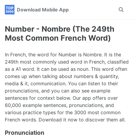
Skip
Skip
Skip
Download Mobile App
Toggle
to
to
to
search
primary
content
footer
navigation
Number - Nombre (The 249th
Most Common French Word)
In French, the word for Number is Nombre. It is the
249th most commonly used word in French, classified
as a A1 word. It can be used as noun. This word often
comes up when talking about numbers & quantity,
media & it, communication. You can listen to their
pronunciations, and you can also see example
sentences for context below. Our app offers over
60,000 example sentences, pronunciations, and
various practice types for the 3000 most common
French words. Download it now to discover them all.
Pronunciation