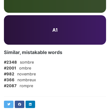
A1
Similar, mistakable words
#2348
sombre
#2001
ombre
#982
novembre
#366
nombreux
#2087
rompre
Twitter
Facebook
LinkedIn