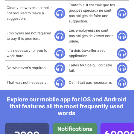
Toutefois, il est clair que les
Clearly, however, a panel is
groupes spéciaux ne sont
not required to make a
pas obligés de faire une
suggestion.
suggestion.
Les employeurs ne sont
Employers are not required
pas obligés de verser cette
to pay this premium.
prime.
It is necessary for you to
Tu dois travailler avec
work hard.
application.
Faites tout ce qui doit être
Do whatever's required.
fait.
That was not necessary.
Ce n'était pas nécessaire.
Explore our mobile app for iOS and Android
that features all the most frequently used
words