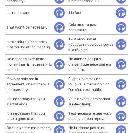
necessary.
c'était nécessaire.
It's necessary.
Il le faut.
Cela ne sera pas
That won't be necessary.
nécessaire.
Il est absolument
It's absolutely necessary
nécessaire que vous soyez
that you be at the meeting.
à la réunion.
Do not hand over more
Ne donnez pas plus
money than is necessary to
d'argent que nécessaire à
a child.
un enfant.
If two people are in
Si deux hommes ont
agreement, one of them is
toujours la même opinion,
unnecessary.
l'un d'eux est inutile.
It is necessary that you
Vous devriez commencer
start at once.
sur-le-champ.
It is necessary that you
Il est nécessaire que vous
take a good rest.
preniez un bon repos.
Don't give him more money
Ne lui donne pas plus