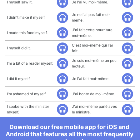
I myself saw it.
Je l'ai vu moi-même.
Je ne l'ai pas fait moi-
I didn't make it myself.
même.
J'ai fait cette nourriture
I made this food myself.
moi-même.
C'est moi-même qui l'ai
I myself did it.
fait.
Je suis moi-même un peu
I'm a bit of a reader myself.
lecteur.
I did it myself.
Je l'ai fait moi-même.
I'm ashamed of myself.
J'ai honte de moi-même.
I spoke with the minister
J'ai moi-même parlé avec
myself.
le ministre.
Download our free mobile app for iOS and
Android that features all the most frequently