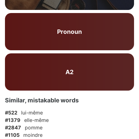
Pronoun
A2
Similar, mistakable words
#522
lui-même
#1379
elle-même
#2847
pomme
#1105
moindre