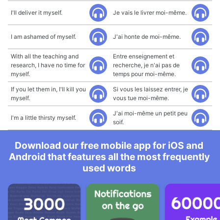
I'll deliver it myself.
Je vais le livrer moi-même.
I am ashamed of myself.
J'ai honte de moi-même.
With all the teaching and
Entre enseignement et
research, I have no time for
recherche, je n'ai pas de
myself.
temps pour moi-même.
If you let them in, I'll kill you
Si vous les laissez entrer, je
myself.
vous tue moi-même.
J'ai moi-même un petit peu
I'm a little thirsty myself.
soif.
Download our free mobile app for iOS and
Android that features all the most frequently
used words