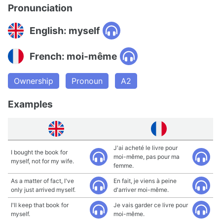
Pronunciation
English: myself
French: moi-même
Ownership
Pronoun
A2
Examples
J'ai acheté le livre pour
I bought the book for
moi-même, pas pour ma
myself, not for my wife.
femme.
As a matter of fact, I've
En fait, je viens à peine
only just arrived myself.
d'arriver moi-même.
I'll keep that book for
Je vais garder ce livre pour
myself.
moi-même.