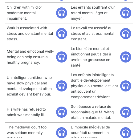
Children with mild or
Les enfants souffrant d'un
moderate mental
retard mental léger et
impairment.
moyen.
Work is associated with
Le travail est associé au
stress and constant mental
stress et au stress mental
stress.
constant.
Le bien-être mental et
Mental and emotional well-
émotionnel peut aider à
being can help ensure a
avoir une grossesse en
healthy pregnancy.
santé.
Les enfants inintelligents
Unintelligent children who
dont le développement
have slow physical and
physique ou mental est lent
mental development often
ont souvent un
exhibit deviant behaviour.
comportement déviant.
Son épouse a refusé de
His wife has refused to
reconnaître que M. Wang
admit was mentally ill.
était un malade mental.
The medieval court fool
L'imbécile médiéval de
was seldom mentally
cour était rarement un