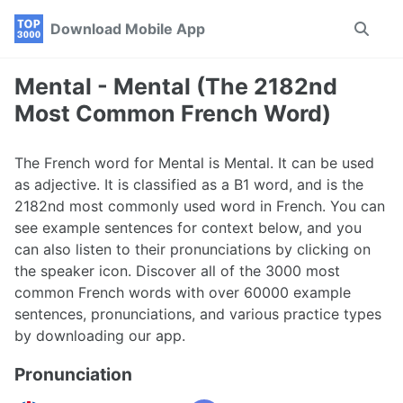
Skip
Skip
Skip
Download Mobile App
Toggle
to
to
to
search
primary
content
footer
navigation
Mental - Mental (The 2182nd
Most Common French Word)
The French word for Mental is Mental. It can be used
as adjective. It is classified as a B1 word, and is the
2182nd most commonly used word in French. You can
see example sentences for context below, and you
can also listen to their pronunciations by clicking on
the speaker icon. Discover all of the 3000 most
common French words with over 60000 example
sentences, pronunciations, and various practice types
by downloading our app.
Pronunciation