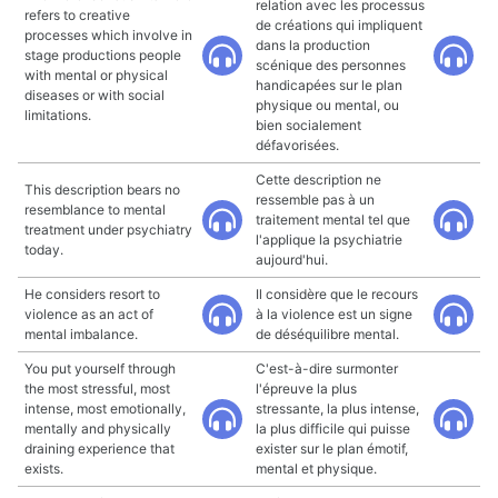
relation avec les processus
refers to creative
de créations qui impliquent
processes which involve in
dans la production
stage productions people
scénique des personnes
with mental or physical
handicapées sur le plan
diseases or with social
physique ou mental, ou
limitations.
bien socialement
défavorisées.
Cette description ne
This description bears no
ressemble pas à un
resemblance to mental
traitement mental tel que
treatment under psychiatry
l'applique la psychiatrie
today.
aujourd'hui.
He considers resort to
Il considère que le recours
violence as an act of
à la violence est un signe
mental imbalance.
de déséquilibre mental.
You put yourself through
C'est-à-dire surmonter
the most stressful, most
l'épreuve la plus
intense, most emotionally,
stressante, la plus intense,
mentally and physically
la plus difficile qui puisse
draining experience that
exister sur le plan émotif,
exists.
mental et physique.