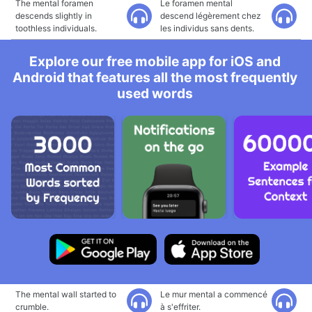
The mental foramen
Le foramen mental
descends slightly in
descend légèrement chez
toothless individuals.
les individus sans dents.
Explore our free mobile app for iOS and
Android that features all the most frequently
used words
The mental wall started to
Le mur mental a commencé
crumble.
à s'effriter.