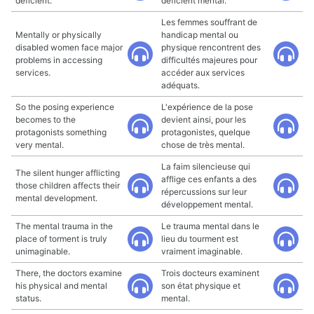
deficient.
déficient mental.
Les femmes souffrant de
Mentally or physically
handicap mental ou
disabled women face major
physique rencontrent des
problems in accessing
difficultés majeures pour
services.
accéder aux services
adéquats.
So the posing experience
L'expérience de la pose
becomes to the
devient ainsi, pour les
protagonists something
protagonistes, quelque
very mental.
chose de très mental.
La faim silencieuse qui
The silent hunger afflicting
afflige ces enfants a des
those children affects their
répercussions sur leur
mental development.
développement mental.
The mental trauma in the
Le trauma mental dans le
place of torment is truly
lieu du tourment est
unimaginable.
vraiment imaginable.
There, the doctors examine
Trois docteurs examinent
his physical and mental
son état physique et
status.
mental.