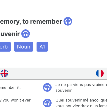
n
memory, to remember
ouvenir
erb
Noun
A1
Je ne parviens pas vraimen
remember it.
souvenir.
y you won't ever
Quel souvenir mélancoliqu
vous souviendrez plus jama