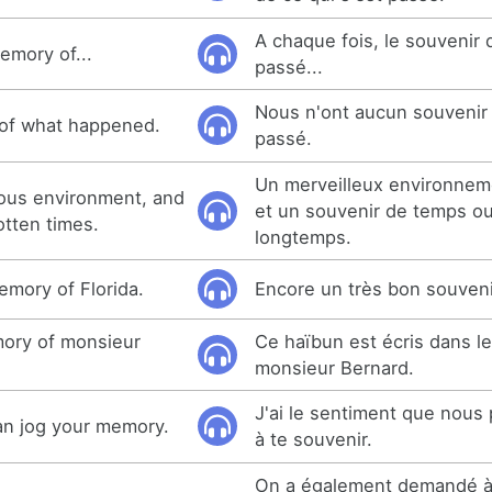
A chaque fois, le souvenir 
emory of...
passé...
Nous n'ont aucun souvenir 
of what happened.
passé.
Un merveilleux environne
ous environment, and
et un souvenir de temps ou
tten times.
longtemps.
mory of Florida.
Encore un très bon souvenir
mory of monsieur
Ce haïbun est écris dans l
monsieur Bernard.
J'ai le sentiment que nous 
can jog your memory.
à te souvenir.
On a également demandé à