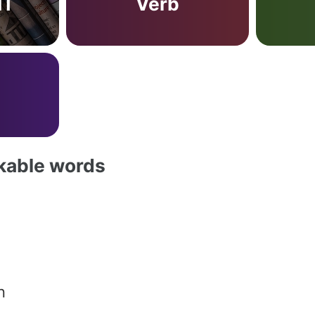
IT
Verb
akable words
n