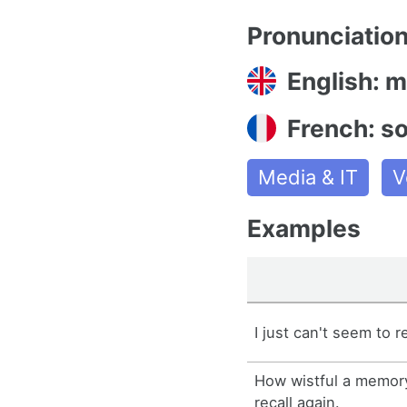
Pronunciatio
English: 
French: s
Media & IT
V
Examples
I just can't seem to 
How wistful a memor
recall again.