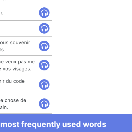
r.
vous souvenir
ts.
 ne veux pas me
 vos visages.
nir du code
ue chose de
ain.
he most frequently used words