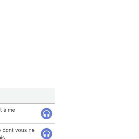
t à me
e dont vous ne
is.