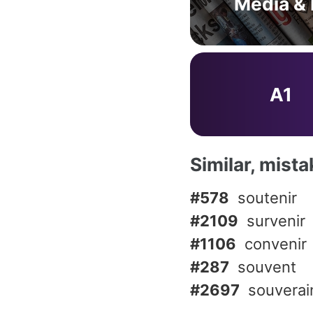
Media & 
A1
Similar, mist
#578
soutenir
#2109
survenir
#1106
convenir
#287
souvent
#2697
souverai