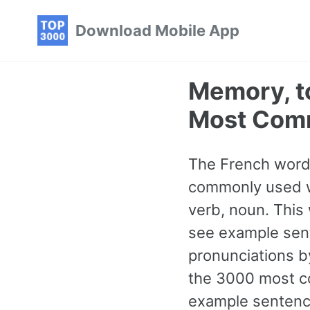
Skip
Skip
Skip
Download Mobile App
to
to
to
primary
content
footer
navigation
Memory, t
Most Com
The French word 
commonly used wo
verb, noun. This
see example sent
pronunciations b
the 3000 most co
example sentence