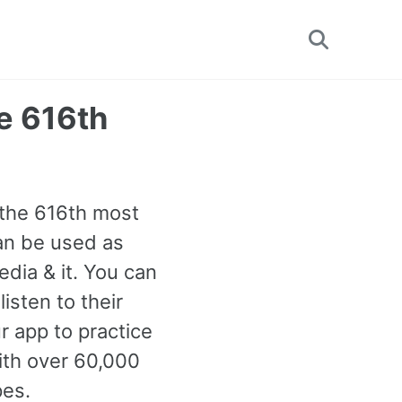
Toggle
search
e 616th
 the 616th most
can be used as
dia & it. You can
isten to their
r app to practice
ith over 60,000
pes.