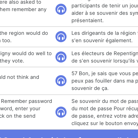
ere also asked to
participants de tenir un jou
p them remember any
aider à se souvenir des sy
présentaient.
the region would do
Les dirigeants de la région 
 too.
s'en souvenir également.
igny would do well to
Les électeurs de Repentign
they vote.
de s'en souvenir lorsqu'ils 
57 Bon, je sais que vous p
uld not think and
peux pas fouiller dans ma
souvenir de ça.
 Remember password
Se souvenir du mot de pas
sword, enter your
du mot de passe Pour récu
ick on the send
de passe, entrez votre adr
cliquez sur le bouton envoy