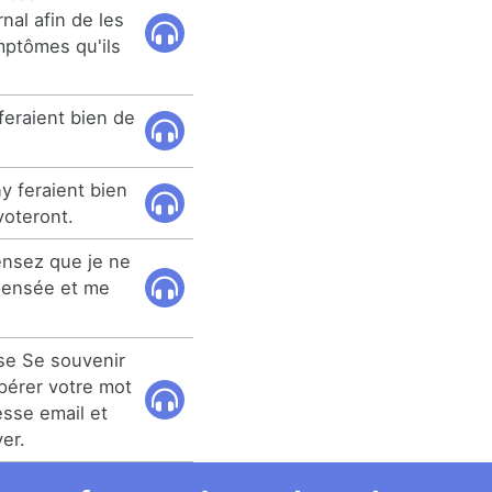
rnal afin de les
mptômes qu'ils
feraient bien de
y feraient bien
voteront.
ensez que je ne
 pensée et me
se Se souvenir
pérer votre mot
esse email et
er.