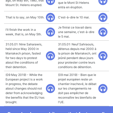
ago, on May 8th, 1980, that
que le Mont St Helens
Mount St. Helens erupted.
entra en éruption.
That is to say, on May 10th.
C'est-à-dire le 10 mai.
Je finirai ce travail dans
I'll finish the work in a
une semaine, c'est-à-dire
week, that is, on May 5th.
le 5 mai.
31.05.01: Nine Saharawis,
31.05.01: Neuf Sahraouis,
held since May 2000 in
détenus depuis mai 2000 à
Marrakech prison, fasted
la prison de Marrakech, ont
for two days to protest
jeûné pendant deux jours
about the conditions of
pour protester contre leurs
their detention.
conditions de détention.
(09 May 2019) - While the
(09 mai 2019) - Bien que le
European project is a work
projet européen reste un
in progress, the debate
chantier inachevé, le débat
about changes should not
sur les changements ne
deter from acknowledging
doit pas empêcher de
the benefits that the EU has
reconnaître les bienfaits de
brought.
l'UE.