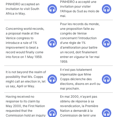
PINHEIRO a accepté une
PINHEIRO accepted an
invitation pour visiter
invitation to visit South
l'Afrique du Sud au mois de
Africa in May.
mai.
Pour les records du monde,
Concerning world records,
une proposition faite au
a proposal made at the
congrès de Venise
Venice congress to
concernant l'introduction
introduce a rule of 1%
d'une règle de 1%
improvement to beat a
d'amélioration pour battre
record would finally come
un record, doit finalement
into force on 1 May 1959.
entrer en vigueur le 1er mai
1959.
Il n'est pas totalement
It is not beyond the realm of
impensable que Mme
possibility that Ms. Copps
Copps déclenche des
might call an election in, let
élections, disons en avril ou
us say, April or May.
mai prochain.
Having received no
En mai 2000, n'ayant pas
response to its claim by
obtenu de réponse à sa
May 2000, the First Nation
revendication, la Première
requested that the
Nation a demandé à la
Commission hold an inquiry
Commission de tenir une