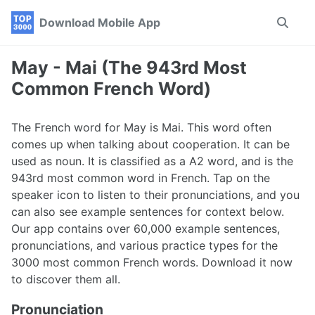
Skip
Skip
Skip
Download Mobile App
Toggle
to
to
to
search
primary
content
footer
navigation
May - Mai (The 943rd Most
Common French Word)
The French word for May is Mai. This word often
comes up when talking about cooperation. It can be
used as noun. It is classified as a A2 word, and is the
943rd most common word in French. Tap on the
speaker icon to listen to their pronunciations, and you
can also see example sentences for context below.
Our app contains over 60,000 example sentences,
pronunciations, and various practice types for the
3000 most common French words. Download it now
to discover them all.
Pronunciation