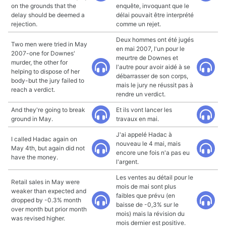
on the grounds that the
enquête, invoquant que le
delay should be deemed a
délai pouvait être interprété
rejection.
comme un rejet.
Deux hommes ont été jugés
Two men were tried in May
en mai 2007, l'un pour le
2007-one for Downes'
meurtre de Downes et
murder, the other for
l'autre pour avoir aidé à se
helping to dispose of her
débarrasser de son corps,
body-but the jury failed to
mais le jury ne réussit pas à
reach a verdict.
rendre un verdict.
And they're going to break
Et ils vont lancer les
ground in May.
travaux en mai.
J'ai appelé Hadac à
I called Hadac again on
nouveau le 4 mai, mais
May 4th, but again did not
encore une fois n'a pas eu
have the money.
l'argent.
Les ventes au détail pour le
Retail sales in May were
mois de mai sont plus
weaker than expected and
faibles que prévu (en
dropped by -0.3% month
baisse de -0,3% sur le
over month but prior month
mois) mais la révision du
was revised higher.
mois dernier est positive.