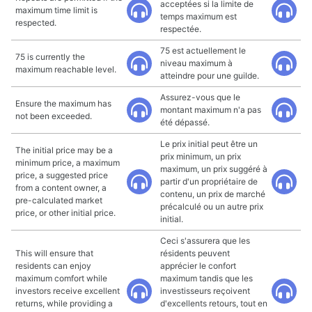
acceptées si la limite de
maximum time limit is
temps maximum est
respected.
respectée.
75 est actuellement le
75 is currently the
niveau maximum à
maximum reachable level.
atteindre pour une guilde.
Assurez-vous que le
Ensure the maximum has
montant maximum n'a pas
not been exceeded.
été dépassé.
Le prix initial peut être un
The initial price may be a
prix minimum, un prix
minimum price, a maximum
maximum, un prix suggéré à
price, a suggested price
partir d'un propriétaire de
from a content owner, a
contenu, un prix de marché
pre-calculated market
précalculé ou un autre prix
price, or other initial price.
initial.
Ceci s'assurera que les
This will ensure that
résidents peuvent
residents can enjoy
apprécier le confort
maximum comfort while
maximum tandis que les
investors receive excellent
investisseurs reçoivent
returns, while providing a
d'excellents retours, tout en