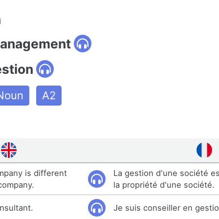
n
management
estion
Noun
A2
pany is different
La gestion d'une société es
 company.
la propriété d'une société.
nsultant.
Je suis conseiller en gestio