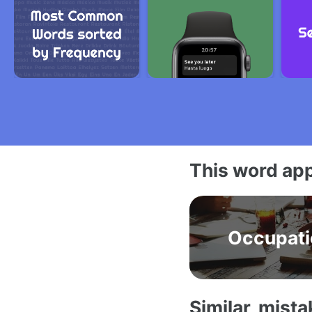
This word app
Occupati
Similar, mist