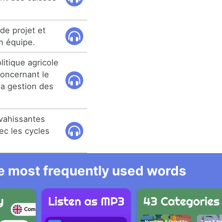
de projet et
en équipe.
litique agricole
oncernant le
la gestion des
vahissantes
ec les cycles
he most frequently used words