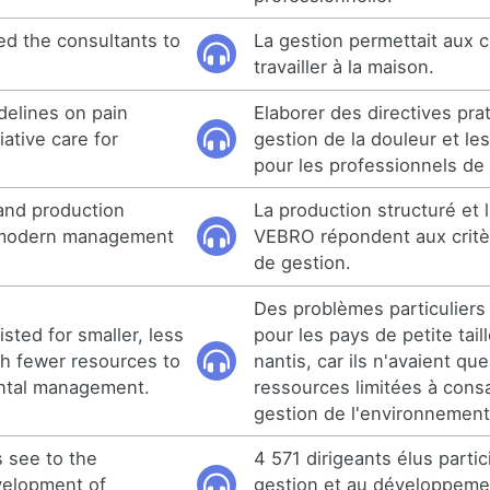
d the consultants to
La gestion permettait aux 
travailler à la maison.
delines on pain
Elaborer des directives prat
ative care for
gestion de la douleur et les 
pour les professionnels de
and production
La production structuré et 
o modern management
VEBRO répondent aux crit
de gestion.
Des problèmes particuliers
xisted for smaller, less
pour les pays de petite tail
th fewer resources to
nantis, car ils n'avaient qu
ntal management.
ressources limitées à consa
gestion de l'environnement
s see to the
4 571 dirigeants élus partic
elopment of
gestion et au développeme