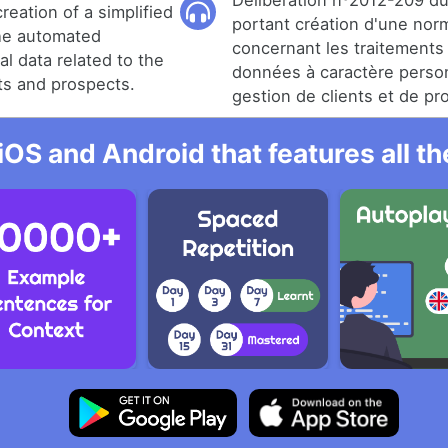
Délibération nº2012-209 du
reation of a simplified
portant création d'une norm
the automated
concernant les traitements
l data related to the
données à caractère personn
ts and prospects.
gestion de clients et de pr
iOS and Android that features all t