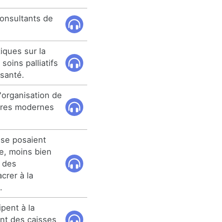
consultants de
iques sur la
soins palliatifs
 santé.
l'organisation de
ères modernes
 se posaient
le, moins bien
e des
crer à la
.
ipent à la
nt des caisses