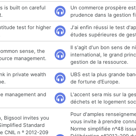
 is built on careful
Un commerce prospère est 
t.
prudence dans la gestion f
ptitude test for higher
J'ai enfin réussi le test d'a
.
études supérieures de gest
Il s'agit d'un bon sens de n
l common sense, the
international, le grand prin
esource management.
gestion de la ressource.
nk in private wealth
UBS est la plus grande ba
pe.
de fortune d’Europe.
ste management and
L'accent sera mis sur la ge
déchets et le logement soci
Pour d'amples renseigneme
, Bigsool invites you
vous invite à prendre conn
Simplified Standard
Norme simplifiée nº48 issu
he CNIL n º 2012-209