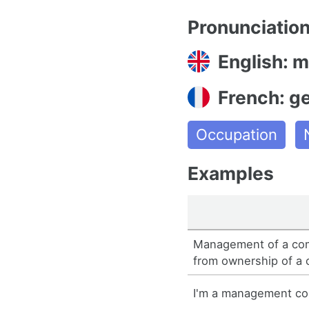
Pronunciatio
English: 
French: g
Occupation
Examples
Management of a com
from ownership of a
I'm a management co