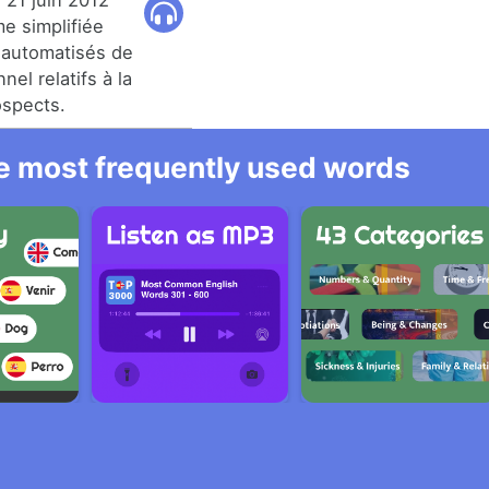
 21 juin 2012
e simplifiée
 automatisés de
el relatifs à la
ospects.
he most frequently used words