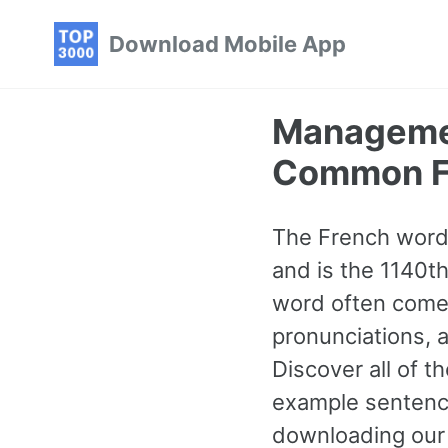
Skip
Skip
Skip
Download Mobile App
to
to
to
primary
content
footer
navigation
Managemen
Common F
The French word 
and is the 1140t
word often comes
pronunciations, 
Discover all of
example sentence
downloading our