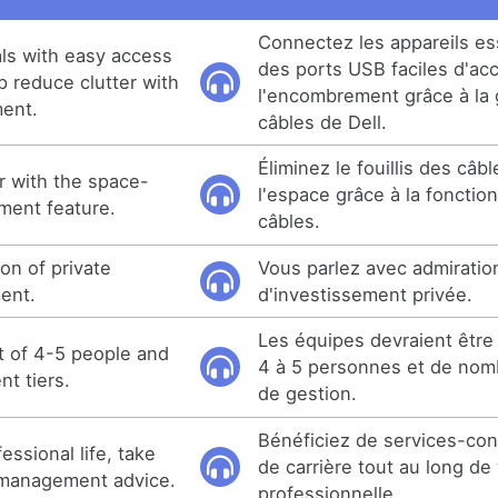
Connectez les appareils es
ls with easy access
des ports USB faciles d'ac
p reduce clutter with
l'encombrement grâce à la 
ment.
câbles de Dell.
Éliminez le fouillis des câb
r with the space-
l'espace grâce à la fonctio
ment feature.
câbles.
ion of private
Vous parlez avec admiratio
ent.
d'investissement privée.
Les équipes devraient être
t of 4-5 people and
4 à 5 personnes et de nom
t tiers.
de gestion.
Bénéficiez de services-con
ssional life, take
de carrière tout au long de 
 management advice.
professionnelle.