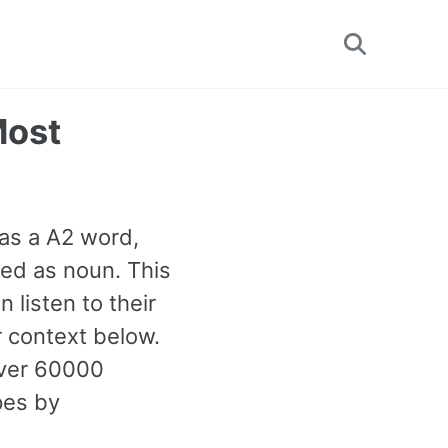
Toggle
search
Most
 as a A2 word,
ed as noun. This
listen to their
 context below.
over 60000
pes by