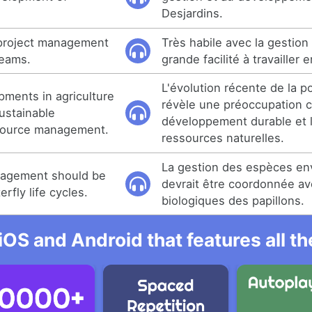
Desjardins.
 project management
Très habile avec la gestion 
teams.
grande facilité à travailler 
L'évolution récente de la po
pments in agriculture
révèle une préoccupation c
ustainable
développement durable et 
source management.
ressources naturelles.
La gestion des espèces en
nagement should be
devrait être coordonnée av
rfly life cycles.
biologiques des papillons.
iOS and Android that features all t