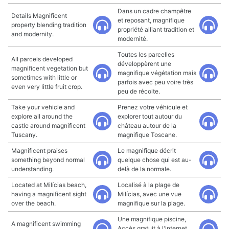
Dans un cadre champêtre
Details Magnificent
et reposant, magnifique
property blending tradition
propriété alliant tradition et
and modernity.
modernité.
Toutes les parcelles
All parcels developed
développèrent une
magnificent vegetation but
magnifique végétation mais
sometimes with little or
parfois avec peu voire très
even very little fruit crop.
peu de récolte.
Take your vehicle and
Prenez votre véhicule et
explore all around the
explorer tout autour du
castle around magnificent
château autour de la
Tuscany.
magnifique Toscane.
Magnificent praises
Le magnifique décrit
something beyond normal
quelque chose qui est au-
understanding.
delà de la normale.
Located at Milícias beach,
Localisé à la plage de
having a magnificent sight
Milícias, avec une vue
over the beach.
magnifique sur la plage.
Une magnifique piscine,
A magnificent swimming
Accès gratuit à l'internet