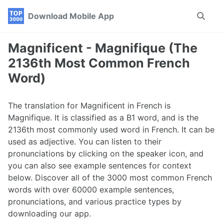
Skip
Skip
Skip
Download Mobile App
Toggle
to
to
to
search
primary
content
footer
navigation
Magnificent - Magnifique (The
2136th Most Common French
Word)
The translation for Magnificent in French is
Magnifique. It is classified as a B1 word, and is the
2136th most commonly used word in French. It can be
used as adjective. You can listen to their
pronunciations by clicking on the speaker icon, and
you can also see example sentences for context
below. Discover all of the 3000 most common French
words with over 60000 example sentences,
pronunciations, and various practice types by
downloading our app.