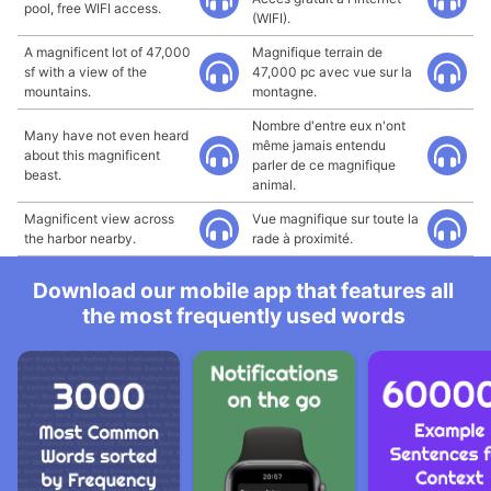
pool, free WIFI access.
(WIFI).
A magnificent lot of 47,000
Magnifique terrain de
sf with a view of the
47,000 pc avec vue sur la
mountains.
montagne.
Nombre d'entre eux n'ont
Many have not even heard
même jamais entendu
about this magnificent
parler de ce magnifique
beast.
animal.
Magnificent view across
Vue magnifique sur toute la
the harbor nearby.
rade à proximité.
Download our mobile app that features all
the most frequently used words