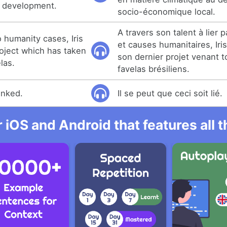
c development.
socio-économique local.
A travers son talent à lier p
o humanity cases, Iris
et causes humanitaires, Ir
roject which has taken
son dernier projet venant t
elas.
favelas brésiliens.
inked.
Il se peut que ceci soit lié.
r iOS and Android that features all