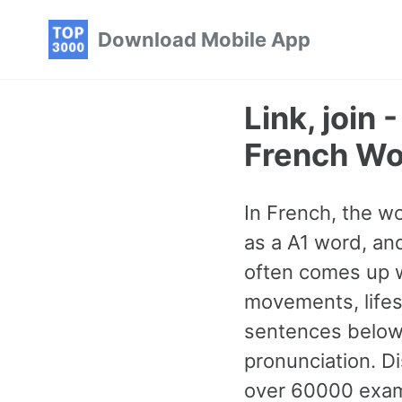
Skip
Skip
Skip
Download Mobile App
to
to
to
primary
content
footer
navigation
Link, join
French Wo
In French, the wor
as a A1 word, an
often comes up wh
movements, lifes
sentences below 
pronunciation. D
over 60000 examp