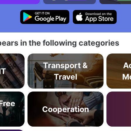
ears in the following categories
Transport &
Ac
IT
Travel
M
 Free
Cooperation