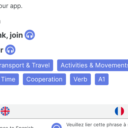
our app.
n
nk, join
r
ransport & Travel
Activities & Movement
e Time
Cooperation
Verb
A1
Veuillez lier cette phrase à
ence to Spanish.