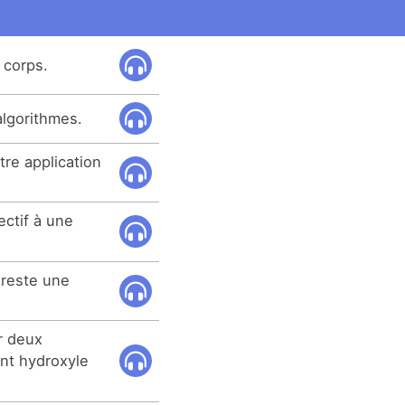
 corps.
algorithmes.
re application
ectif à une
r reste une
er deux
nt hydroxyle