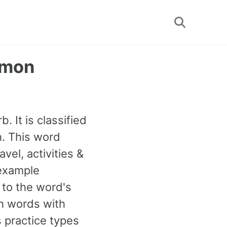
Toggle
search
mmon
b. It is classified
. This word
vel, activities &
 example
 to the word's
h words with
 practice types