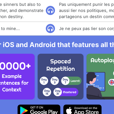
e sinners but also to
Pas uniquement punir les 
ether, and demonstrate
aussi lier nos politiques, 
mon destiny.
partageons un destin com
 to mine...
Je ne peux pas lier son cor
r iOS and Android that features all