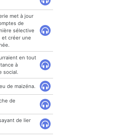
rie met à jour
omptes de
nière sélective
 et créer une
née.
urraient en tout
stance à
 social.
peu de maizéna.
nche de
ayant de lier