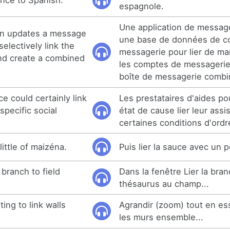
espagnole.
Une application de message
on updates a message
une base de données de c
electively link the
messagerie pour lier de ma
d create a combined
les comptes de messagerie
boîte de messagerie combi
ce could certainly link
Les prestataires d'aides po
specific social
état de cause lier leur assi
certaines conditions d'ordre
little of maizéna.
Puis lier la sauce avec un 
 branch to field
Dans la fenêtre Lier la bra
thésaurus au champ...
ing to link walls
Agrandir (zoom) tout en ess
les murs ensemble...