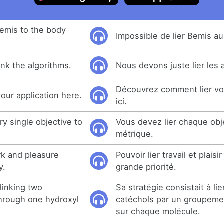
 Bemis to the body
Impossible de lier Bemis au
ink the algorithms.
Nous devons juste lier les 
Découvrez comment lier vot
your application here.
ici.
ry single objective to
Vous devez lier chaque obj
métrique.
rk and pleasure
Pouvoir lier travail et plaisi
y.
grande priorité.
 linking two
Sa stratégie consistait à li
hrough one hydroxyl
catéchols par un groupeme
sur chaque molécule.