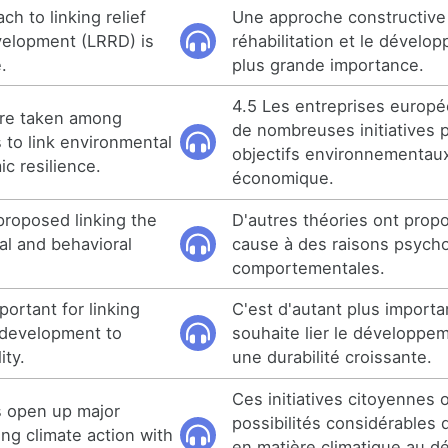
ch to linking relief
Une approche constructive v
evelopment (LRRD) is
réhabilitation et le dévelo
.
plus grande importance.
4.5 Les entreprises europ
 are taken among
de nombreuses initiatives p
to link environmental
objectifs environnementaux 
c resilience.
économique.
proposed linking the
D'autres théories ont propo
al and behavioral
cause à des raisons psycho
comportementales.
mportant for linking
C'est d'autant plus importan
l development to
souhaite lier le développem
ity.
une durabilité croissante.
Ces initiatives citoyennes 
es open up major
possibilités considérables de
ing climate action with
en matière climatique au 