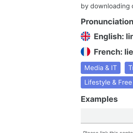
by downloading 
Pronunciatio
English: li
French: lie
Media & IT
T
Lifestyle & Fre
Examples
Please link this sent