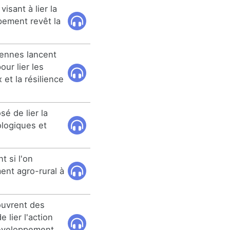
isant à lier la
ppement revêt la
éennes lancent
our lier les
et la résilience
sé de lier la
logiques et
t si l'on
ent agro-rural à
ouvrent des
 lier l'action
développement