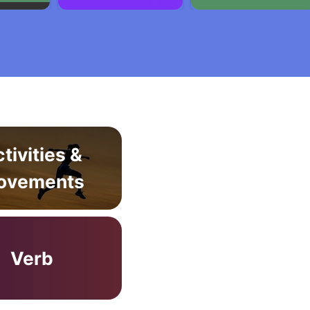
tivities &
ovements
Verb