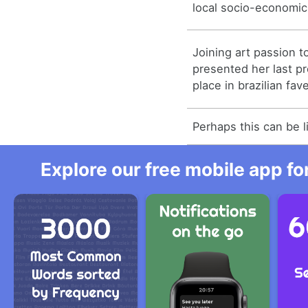
local socio-economi
Joining art passion t
presented her last p
place in brazilian fav
Perhaps this can be l
Explore our free mobile app fo