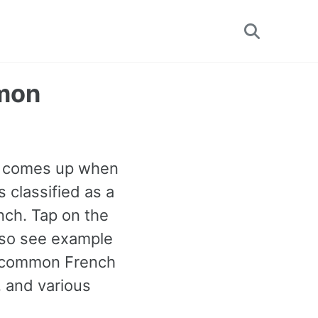
Toggle
search
mmon
ten comes up when
s classified as a
ch. Tap on the
also see example
t common French
 and various