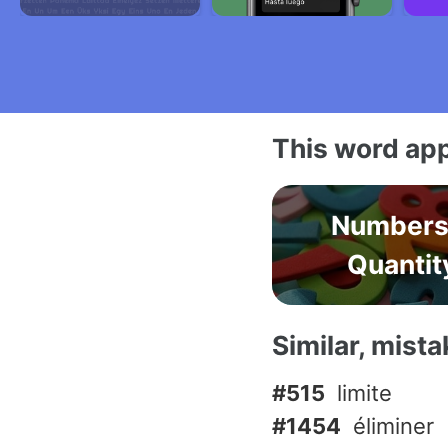
This word app
Numbers
Quantit
Similar, mist
#515
limite
#1454
éliminer