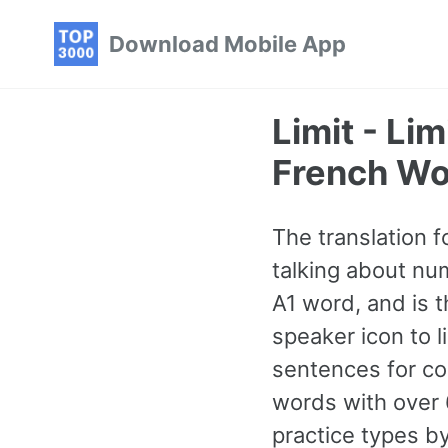
Skip
Skip
Skip
Download Mobile App
to
to
to
primary
content
footer
navigation
Limit - L
French Wo
The translation f
talking about num
A1 word, and is 
speaker icon to l
sentences for co
words with over 
practice types b