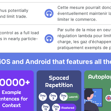
Cette mesure pourrait don
hus potentially
éventuellement maintenir l
nd limit trade.
limiter le commerce.
Par suite de la mise en oe
ontrol as a full load
régulation lambda pour limit
s in nearly particle-
charge, les gaz d'échappe
pratiquement exempts de p
iOS and Android that features all t