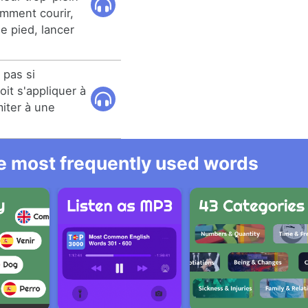
mment courir,
e pied, lancer
 pas si
oit s'appliquer à
miter à une
he most frequently used words