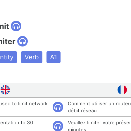
n
mit
miter
tity
Verb
A1
used to limit network
Comment utiliser un routeur
débit réseau
sentation to 30
Veuillez limiter votre prése
minutes.