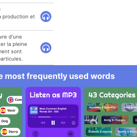
c
a production et
uvre d'une
er la pleine
ment sont
articules.
he most frequently used words