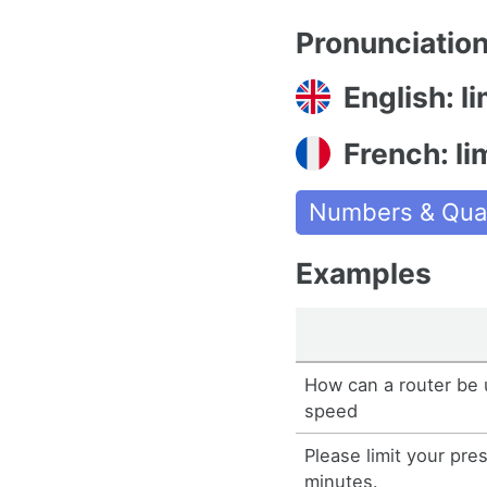
Pronunciatio
English: li
French: li
Numbers & Quan
Examples
How can a router be 
speed
Please limit your pre
minutes.