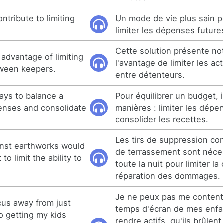
ontribute to limiting
Un mode de vie plus sain p
limiter les dépenses future
Cette solution présente n
 advantage of limiting
l'avantage de limiter les ac
tween keepers.
entre détenteurs.
ays to balance a
Pour équilibrer un budget, 
penses and consolidate
manières : limiter les dépe
consolider les recettes.
Les tirs de suppression con
inst earthworks would
de terrassement sont néce
to limit the ability to
toute la nuit pour limiter la
réparation des dommages.
Je ne peux pas me contente
ocus away from just
temps d'écran de mes enfan
to getting my kids
rendre actifs, qu'ils brûlent