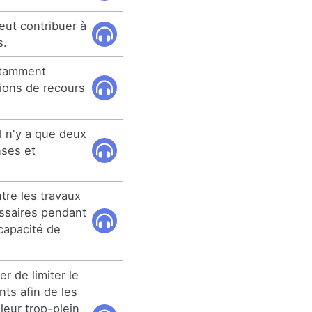
eut contribuer à
s.
otamment
tions de recours
il n'y a que deux
nses et
tre les travaux
ssaires pendant
 capacité de
r de limiter le
ts afin de les
 leur trop-plein