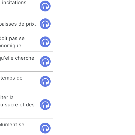
 incitations
 baisses de prix.
doit pas se
conomique.
 qu'elle cherche
e temps de
ter la
u sucre et des
solument se