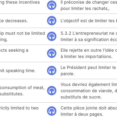
ng these incentives
Il préconise de changer ces
pour limiter les rachats,.
rice decreases.
L'objectif est de limiter les
ip must not be limited
5.3.2 L'entrepreneuriat ne 
ing.
limiter à sa signification é
ects seeking a
Elle rejette en outre l'idée
à limiter les importations.
Le Président peut limiter l
mit speaking time.
parole.
Vous devriez également limi
t consumption of meat,
consommation de viande, d
substitutes.
substituts de sucre.
ictly limited to two
Cette pièce jointe doit ab
limiter à deux pages.